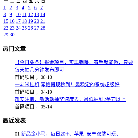
一
二
三
四
五
六
日
1
2
3
4
5
6
7
8
9
10
11
12
13
14
15
16
17
18
19
20
21
22
23
24
25
26
27
28
29
30
热门文章
【今日头条】掘金项目，实现躺赚，有手就能做，只要
每天抽几分钟发布即可
首码项目 ，
08-10
一斗米挂机,零撸提现秒到！最稳定的系统超级好
首码项目 ，
04-19
币安注册，新活动抽奖速度去，最低抽到2美刀以上
首码项目 ，
05-14
最近发表
01
新品金小马，每日20➕、苹果+安卓双端可玩、