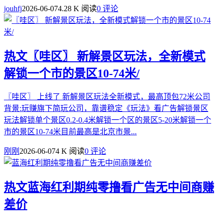
jouhfj
2026-06-07
4.28 K 阅读
0 评论
热文
〖哇区〗 新解景区玩法，全新模式
解锁一个市的景区10-74米/
〖哇区〗 上线了 新解景区玩法全新模式，最高顶包72米公司
背景:玩赚旗下简玩公司，靠谱稳定《玩法》看广告解锁景区
玩法解锁单个景区0.2-0.4米解锁一个区的景区5-20米解锁一个
市的景区10-74米目前最高是北京市景...
刚刚
2026-06-07
4 K 阅读
0 评论
热文
蓝海红利期纯零撸看广告无中间商赚
差价