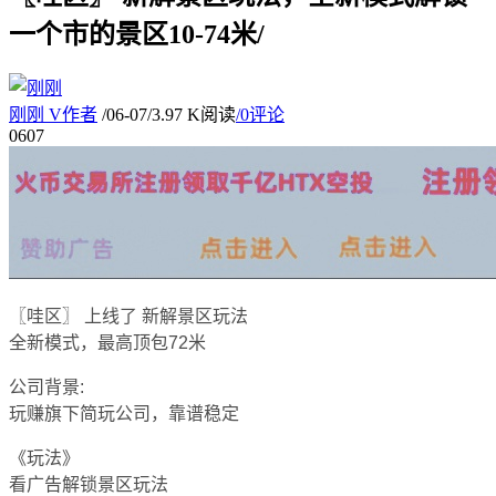
一个市的景区10-74米/
刚刚
V
作者
/
06-07
/
3.97 K阅读
/
0评论
06
07
〖哇区〗 上线了 新解景区玩法
全新模式，最高顶包72米
公司背景:
玩赚旗下简玩公司，靠谱稳定
《玩法》
看广告解锁景区玩法