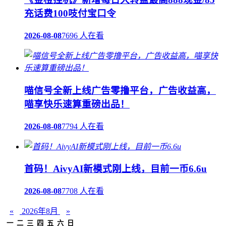
充话费100吱付宝口令
2026-08-08
7696 人在看
喵信号全新上线广告零撸平台，广告收益高，
喵享快乐速算重磅出品！
2026-08-08
7794 人在看
首码！AivyAI新模式刚上线，目前一币6.6u
2026-08-08
7708 人在看
«
2026年8月
»
一
二
三
四
五
六
日