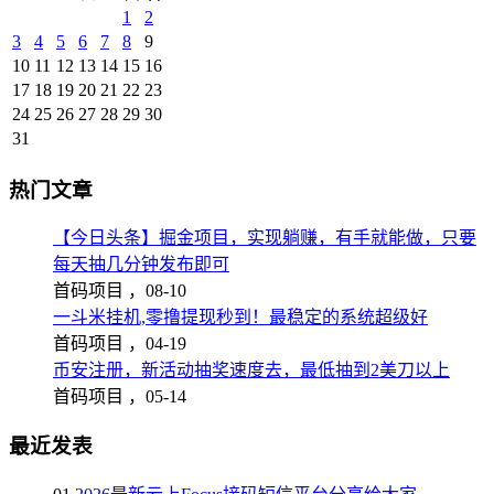
1
2
3
4
5
6
7
8
9
10
11
12
13
14
15
16
17
18
19
20
21
22
23
24
25
26
27
28
29
30
31
热门文章
【今日头条】掘金项目，实现躺赚，有手就能做，只要
每天抽几分钟发布即可
首码项目 ，
08-10
一斗米挂机,零撸提现秒到！最稳定的系统超级好
首码项目 ，
04-19
币安注册，新活动抽奖速度去，最低抽到2美刀以上
首码项目 ，
05-14
最近发表