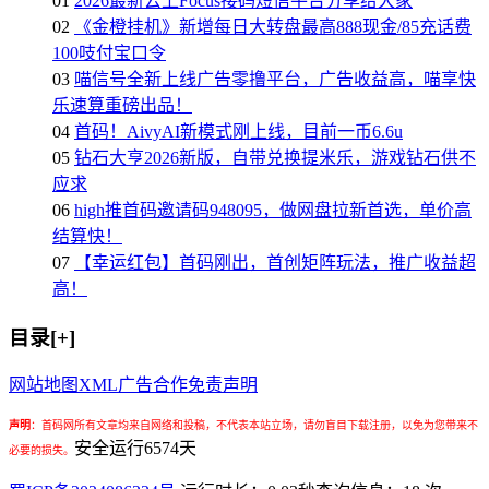
01
2026最新云上Focus接码短信平台分享给大家
02
《金橙挂机》新增每日大转盘最高888现金/85充话费
100吱付宝口令
03
喵信号全新上线广告零撸平台，广告收益高，喵享快
乐速算重磅出品！
04
首码！AivyAI新模式刚上线，目前一币6.6u
05
钻石大亨2026新版，自带兑换提米乐，游戏钻石供不
应求
06
high推首码邀请码948095，做网盘拉新首选，单价高
结算快！
07
【幸运红包】首码刚出，首创矩阵玩法，推广收益超
高！
目录[+]
网站地图
XML
广告合作
免责声明
声明
：
首码网所有文章均来自网络和投稿，不代表本站立场，请勿盲目下载注册，以免为您带来不
安全运行
6574
天
必要的损失。