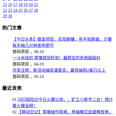
15
16
17
18
19
20
21
22
23
24
25
26
27
28
29
30
热门文章
【今日头条】掘金项目，实现躺赚，有手就能做，只要
每天抽几分钟发布即可
首码项目 ，
08-10
一斗米挂机,零撸提现秒到！最稳定的系统超级好
首码项目 ，
04-19
币安注册，新活动抽奖速度去，最低抽到2美刀以上
首码项目 ，
05-14
最近发表
01
闪闪探险记今日火爆公测，，矿工小能手二台！预计
要火爆全网！
02
【萌动日记】零撸操作简单，卷轴模式加速释放卷，