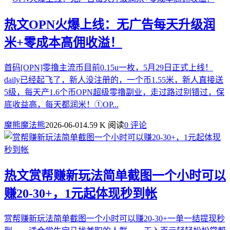
热文
OPN火爆上线：无广告每天升级润
米+零成本高佣收溢！
首码[OPN]零撸主流币目前0.15u一枚，5月29日正式上线！
daily已经起飞了，新人没注册的，一个币1.55米，新人直接送
5级，每天产1.6个币OPN超级零撸副业，走过路过别错过，保
底收益高，每天都润米！①OP...
魔熊魔法熊
2026-06-01
4.59 K 阅读
0 评论
热文
赏帮赚新玩法简单截图一个小时可以
赚20-30+，1元起体现秒到帐
赏帮赚新玩法简单截图一个小时可以赚20-30+一单一结提现秒