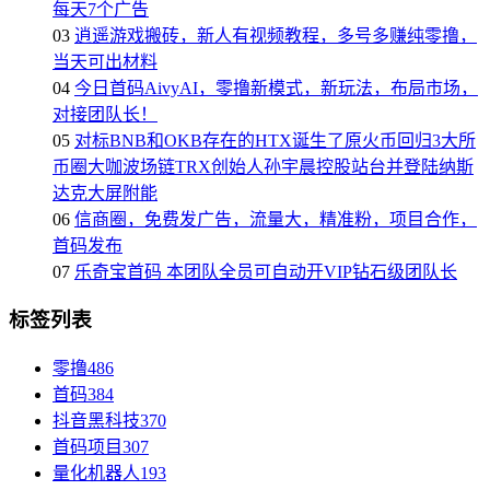
每天7个广告
03
逍遥游戏搬砖，新人有视频教程，多号多赚纯零撸，
当天可出材料
04
今日首码AivyAI，零撸新模式，新玩法，布局市场，
对接团队长！
05
对标BNB和OKB存在的HTX诞生了原火币回归3大所
币圈大咖波场链TRX创始人孙宇晨控股站台并登陆纳斯
达克大屏附能
06
信商圈，免费发广告，流量大，精准粉，项目合作，
首码发布
07
乐奇宝首码 本团队全员可自动开VIP钻石级团队长
标签列表
零撸
486
首码
384
抖音黑科技
370
首码项目
307
量化机器人
193