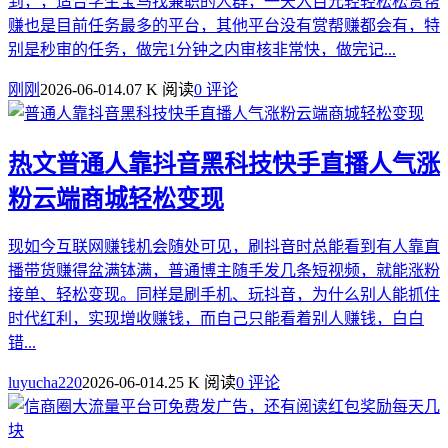
到，，适合学生宝马找兼职的人群，一天入百元轻轻松松赏帮
赚也是目前任务最多的平台，其他平台没有赏帮赚都会有，特
别是秒审的任务，做完1分钟之内审核非常快，做完记...
刚刚
2026-06-01
4.07 K 阅读
0 评论
热文
普通人靠抖音黑科技快手直播人气涨
粉云端商城轻松变现
现如今互联网赚钱机会随处可见，刷抖音时总能看到有人靠直
播带货赚得盆满钵满，普通博主随手发几条短视频，就能涨粉
接单、轻松变现。同样是刷手机、玩抖音，为什么别人能抓住
时代红利，实现增收赚钱，而自己只能看着别人赚钱，白白
错...
luyucha220
2026-06-01
4.25 K 阅读
0 评论