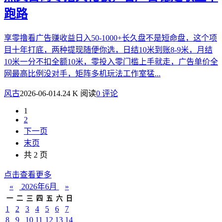
跑路
享零撸看广告赚收益日入50-1000+长久盘不是短命盘，这个项
目十年打底，两种提现随便你选，日结10米到账8-9米，月结
10米一分不扣全额10米，零投入零门槛上手就走，广告单价全
网最高比例没对手，矩阵多机玩法工作室猛...
风古
2026-06-01
4.24 K 阅读
0 评论
1
2
下一页
末页
共 2 页
点击查看更多
«
2026年6月
»
一
二
三
四
五
六
日
1
2
3
4
5
6
7
8
9
10
11
12
13
14