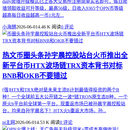
daily爬墙升级模式已上各大交易所注册简单实名即可，每日爬
墙领取收益可升等级，最高56级，日收入9365个OPN币等级
越高每日收益越高一币1元左...
小海狮
2026-06-01
4.46 K 阅读
0 评论
热文
币圈头条孙宇晨控股站台火币推出全
新平台币HTX波场链TRX资本背书对标
BNB和OKB不要错过
[强]HTX和TRX绝对是未来主流B计划最值得投资的两个B
种！一个全球前五大公开链之一波*链TRON原生态B种，一个
原火b平台前全球第一平台，现重返市场已被孙晨宇晨控股站
台，均来自孙宇晨名下！HTX火b重返大市场，孙...
pi主网
2026-06-01
4.53 K 阅读
0 评论