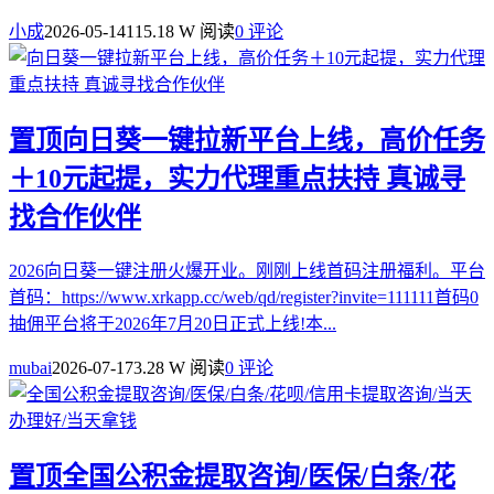
小成
2026-05-14
115.18 W 阅读
0 评论
置顶
向日葵一键拉新平台上线，高价任务
＋10元起提，实力代理重点扶持 真诚寻
找合作伙伴
2026向日葵一键注册火爆开业。刚刚上线首码注册福利。平台
首码：https://www.xrkapp.cc/web/qd/register?invite=111111首码0
抽佣平台将于2026年7月20日正式上线!本...
mubai
2026-07-17
3.28 W 阅读
0 评论
置顶
全国公积金提取咨询/医保/白条/花