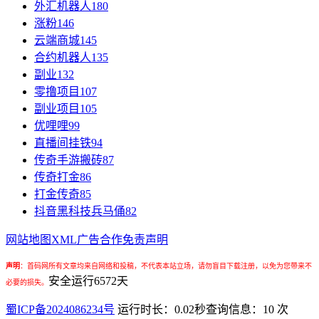
外汇机器人
180
涨粉
146
云端商城
145
合约机器人
135
副业
132
零撸项目
107
副业项目
105
优哩哩
99
直播间挂铁
94
传奇手游搬砖
87
传奇打金
86
打金传奇
85
抖音黑科技兵马俑
82
网站地图
XML
广告合作
免责声明
声明
：
首码网所有文章均来自网络和投稿，不代表本站立场，请勿盲目下载注册，以免为您带来不
安全运行
6572
天
必要的损失。
蜀ICP备2024086234号
运行时长：0.02秒
查询信息：10 次