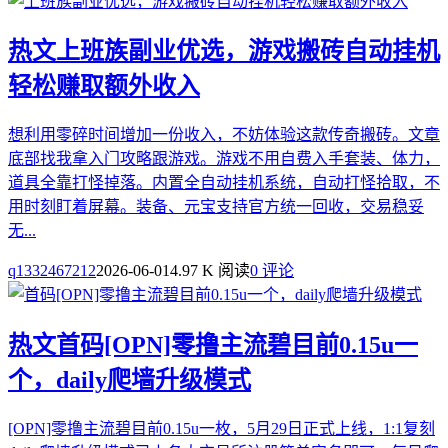
热文
上班族副业优选，游戏搬砖自动挂机
轻松赚取额外收入
想利用零碎时间增加一份收入，不妨体验这款传奇搬砖。文章
底部找我拿入门攻略跟游戏。游戏不用自费入手套装、体力，
道具全靠打怪掉落。内置全自动挂机系统，自动打怪拾取，不
用时刻盯着屏幕。装备、元宝支持官方统一回收，交易稳妥
无...
q1332467212
2026-06-01
4.97 K 阅读
0 评论
热文
首码[OPN]零撸主流碧目前0.15u一
个，daily爬墙升级模式
[OPN]零撸主流碧目前0.15u一枚，5月29日正式上线，1:1复刻