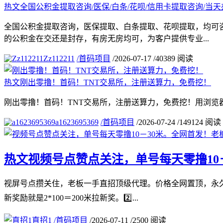
热文
全国公积金提取咨询/医保/白条/花呗/信用卡提取咨询/当天
全国公积金提取咨询，医保提取、白条提取、花呗提取，均可
的公积金在交还是封存，有房无房均可，为客户提供专业...
Zz112211
/
首码项目
/
2026-07-17
/
40389 阅读
热文
刚出零撸！首码！TNT交易所，注册送算力，免费挖！
刚出零撸！首码！TNT交易所，注册送算力，免费挖！用浏览
a1623695369
/
首码项目
/
2026-07-24
/
149124 阅读
热文
视频号点赞点关注，单号每天零撸10
视屏号点攒关住，老板一手直招顶级代理。价格全网置顶，永久
新奖励就是2*100＝200米拉新奖。2️⃣...
直招1
/
首码项目
/
2026-07-11
/
2500 阅读