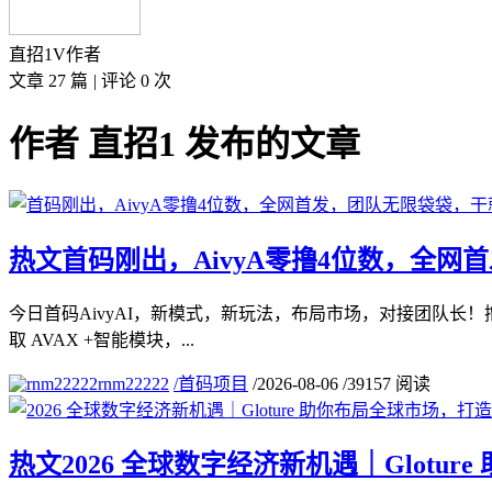
直招1
V
作者
文章 27 篇
|
评论 0 次
作者 直招1 发布的文章
热文
首码刚出，AivyA零撸4位数，全
今日首码AivyAI，新模式，新玩法，布局市场，对接团队长！撸
取 AVAX +智能模块，...
rnm22222
/
首码项目
/
2026-08-06
/
39157 阅读
热文
2026 全球数字经济新机遇｜Glot