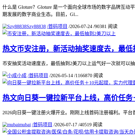
什么是 Gloture？Gloture 是一个面向全球市场的
期发展的数字商业生态。目前，Gl...
Szy88838
/
首码项目
/
2026-07-24
/
90381 阅读
热文
币安注册，新活动抽奖速度去，最低
币安抽奖活动速度去，最低抽到2美刀以上运气好一次就可以抽到几十u注册连接：https:
小成
/
首码项目
/
2026-05-14
/
1166870 阅读
热文
向日葵一键拉新平台上线，高价任务＋
2026向日葵一键注册火爆开业。刚刚上线首码注册福利。平台首码：https://ww
mubai
/
首码项目
/
2026-07-17
/
40519 阅读