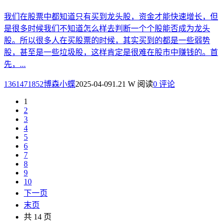
我们在股票中都知道只有买到龙头股，资金才能快速增长，但
是很多时候我们不知道怎么样去判断一个个股能否成为龙头
股。所以很多人在买股票的时候，其实买到的都是一些弱势
股，甚至是一些垃圾股，这样肯定是很难在股市中赚钱的。首
先，...
1361471852博森小蝶
2025-04-09
1.21 W 阅读
0 评论
1
2
3
4
5
6
7
8
9
10
下一页
末页
共 14 页