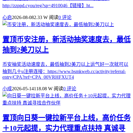
http://zzppd.cyou/reg?sp=4910046【链接】ht...
心启
2026-08-08
2.33 W 阅读
0 评论
置顶
币安注册，新活动抽奖速度去，最低
抽到2美刀以上
币安抽奖活动速度去，最低抽到2美刀以上运气好一次就可以
抽到几十u注册连接：https://www.bsmkweb.cc/activity/referral-
entry/CPA?ref=CPA_00VRHFXUT4
小成
2026-05-14
118.08 W 阅读
0 评论
置顶
向日葵一键拉新平台上线，高价任务
＋10元起提，实力代理重点扶持 真诚寻