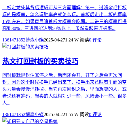
二板定龙头其背后逻辑可从三方面理解：第一、过滤杂毛打板
玩的是概率，怎么玩胜率高就怎么玩。首板后走出二板的概率
15％左右，如果盲目追首板大概率会吃面。二进三的概率可提
高到30%，三进四能达到50％以上。虽然看起来连板率...
1361471852博森小蝶
2025-04-27
1.24 W 阅读
0 评论
热文
打回封板的买卖技巧
回封板就是封住涨停之后，后面还会开，开了之后会再次回
封，因为这个时候换手已经出来了，换手出来意味着里面的空
头力量会慢慢消耗掉。当它再次回封之后，里面想卖的人，或
者说还有筹码，想卖的人就相对少一些，风险会小一些。很多
人...
1361471852博森小蝶
2025-04-22
1.55 W 阅读
0 评论