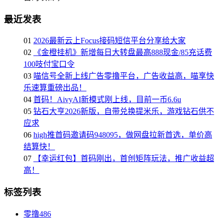
最近发表
01
2026最新云上Focus接码短信平台分享给大家
02
《金橙挂机》新增每日大转盘最高888现金/85充话费
100吱付宝口令
03
喵信号全新上线广告零撸平台，广告收益高，喵享快
乐速算重磅出品！
04
首码！AivyAI新模式刚上线，目前一币6.6u
05
钻石大亨2026新版，自带兑换提米乐，游戏钻石供不
应求
06
high推首码邀请码948095，做网盘拉新首选，单价高
结算快！
07
【幸运红包】首码刚出，首创矩阵玩法，推广收益超
高！
标签列表
零撸
486