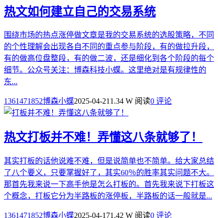
热文
如何建立自己的交易系统
围绕市场的热点涨停做文章是我的交易系统的选股策略，不同
的个性理解会出现各自不同的重点参与阶段，有的做拉升段，
有的做高位盘整段，有的做二波，还是细化到各个阶段的每个
细节。公众号关注：博森科技小蝶。这里绝对是有规律性的
东...
1361471852博森小蝶
2025-04-21
1.34 W 阅读
0 评论
热文
打板并不难！弄懂这八条就够了！
其实打板的话他说难不难，但是说简单也不简单。给大家总结
了八个要义，只要掌握好了，其实60％的胜率其实问题不大。
那首先我来说一下高手他是怎么打板的。首先我来说下打板这
个概念，打板它分为半路板的涨停板，半路板的话一般就是...
1361471852博森小蝶
2025-04-17
1.42 W 阅读
0 评论