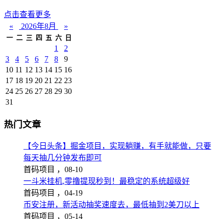
点击查看更多
«
2026年8月
»
一
二
三
四
五
六
日
1
2
3
4
5
6
7
8
9
10
11
12
13
14
15
16
17
18
19
20
21
22
23
24
25
26
27
28
29
30
31
热门文章
【今日头条】掘金项目，实现躺赚，有手就能做，只要
每天抽几分钟发布即可
首码项目 ，
08-10
一斗米挂机,零撸提现秒到！最稳定的系统超级好
首码项目 ，
04-19
币安注册，新活动抽奖速度去，最低抽到2美刀以上
首码项目 ，
05-14