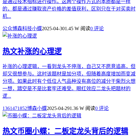
是通过技术指标进行操作。这两个操作方式的本质都是一样
的，都是通过赚取资产价格的差值获利，区别只在于对买卖时
机...
公众博森科技小蝶
2025-04-30
1.45 W 阅读
0 评论
热文
补涨的心理逻
补涨的心理逻辑，一看到龙头不停涨，自己又不愿意追高，但
却又很想参与。这时该题材是加分项，但随着高度增加而变减
分项。如果此时有个低位人气品种没有高位的减分干柴烈火想
一想，踏空是不是比套牢还难受。眼红效应二龙头把题材的
逻...
1361471852博森小蝶
2025-04-29
1.36 W 阅读
0 评论
热文
币圈小蝶：二板定龙头背后的逻辑