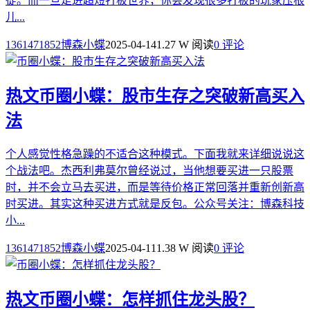
徒。而一旦走进超短打板世界，你会发现很多打板的玩家压根
儿...
1361471852博森小蝶
2025-04-14
1.27 W 阅读
0 评论
热文
币圈小蝶：股市生存之突破新高买入
法
个人感觉性格急躁的不适合这种模式。下面我就来详细说说这
个战法吧。杰西利弗莫尔曾经说过，当他想要买进一只股票
时，并不会立马去买进，而是等待价格正常回落并重新创新高
时买进。其实这种买进方式就是反包。公众号关注：博森科技
小...
1361471852博森小蝶
2025-04-11
1.38 W 阅读
0 评论
热文
币圈小蝶：怎样抓住龙头股？