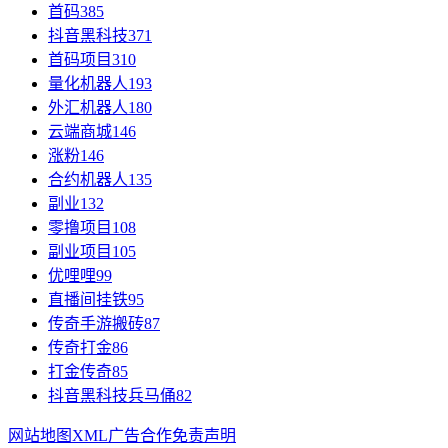
首码
385
抖音黑科技
371
首码项目
310
量化机器人
193
外汇机器人
180
云端商城
146
涨粉
146
合约机器人
135
副业
132
零撸项目
108
副业项目
105
优哩哩
99
直播间挂铁
95
传奇手游搬砖
87
传奇打金
86
打金传奇
85
抖音黑科技兵马俑
82
网站地图
XML
广告合作
免责声明