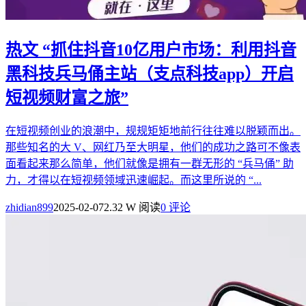
热文
“抓住抖音10亿用户市场：利用抖音
黑科技兵马俑主站（支点科技app）开启
短视频财富之旅”
在短视频创业的浪潮中，规规矩矩地前行往往难以脱颖而出。
那些知名的大 V、网红乃至大明星，他们的成功之路可不像表
面看起来那么简单，他们就像是拥有一群无形的 “兵马俑” 助
力，才得以在短视频领域迅速崛起。而这里所说的 “...
zhidian899
2025-02-07
2.32 W 阅读
0 评论