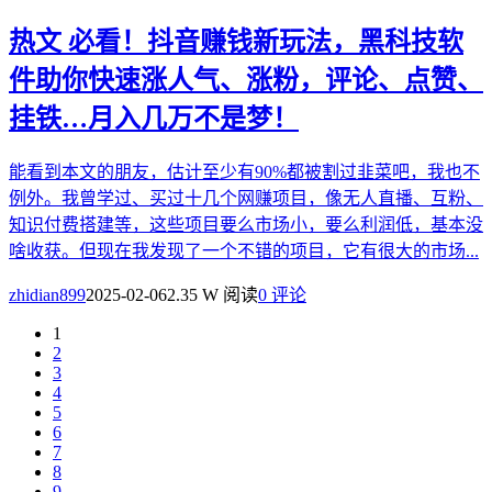
热文
必看！抖音赚钱新玩法，黑科技软
件助你快速涨人气、涨粉，评论、点赞、
挂铁…月入几万不是梦！
能看到本文的朋友，估计至少有90%都被割过韭菜吧，我也不
例外。我曾学过、买过十几个网赚项目，像无人直播、互粉、
知识付费搭建等，这些项目要么市场小，要么利润低，基本没
啥收获。但现在我发现了一个不错的项目，它有很大的市场...
zhidian899
2025-02-06
2.35 W 阅读
0 评论
1
2
3
4
5
6
7
8
9