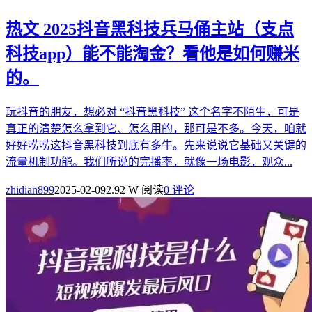
热文
2025抖音黑科技兵马俑主站（支点
科技app）能不能淘金？看他是如何赚米
的。
玩抖音的朋友，想必对 “抖音黑科技” 这个名字不陌生，可是
真正的清楚怎么拿到它、怎么用的，那可是不多。今天，咱就
好好唠唠这抖音黑科技到底有多牛。先来说说它基础又关键的
流量机制功能。我们所说的完播率，就像一场电影，观众...
zhidian899
2025-02-09
2.92 W 阅读
0 评论