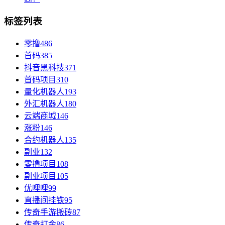
标签列表
零撸
486
首码
385
抖音黑科技
371
首码项目
310
量化机器人
193
外汇机器人
180
云端商城
146
涨粉
146
合约机器人
135
副业
132
零撸项目
108
副业项目
105
优哩哩
99
直播间挂铁
95
传奇手游搬砖
87
传奇打金
86