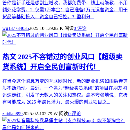
管你是新手还是想副业增收，我都免费带，线上就能教，不用
额外花学费。2. 仅需1万本金：自己准备1万元运营资金，用于
货品等基础投入，资金自己把控。3. 盈利分...
wg137784035
2025-10-13
9.82 K 阅读
0 评论
热文
2025不容错过的创业风口【超级卖
货系统】开启全民创富新时代！
在当今这个瞬息万变的互联网时代，新的商业机遇如雨后春笋
般不断涌现。最近，一个名为“超级卖货系统”的项目在朋友圈
迅速走红，引发了无数人的关注和热议。毫不夸张地说，它极
有可能成为 2025 年最具潜力、最火爆的创业项目之...
zhidian899
2025-02-10
2.79 W 阅读
0 评论