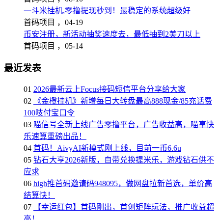
一斗米挂机,零撸提现秒到！最稳定的系统超级好
首码项目 ，
04-19
币安注册，新活动抽奖速度去，最低抽到2美刀以上
首码项目 ，
05-14
最近发表
01
2026最新云上Focus接码短信平台分享给大家
02
《金橙挂机》新增每日大转盘最高888现金/85充话费
100吱付宝口令
03
喵信号全新上线广告零撸平台，广告收益高，喵享快
乐速算重磅出品！
04
首码！AivyAI新模式刚上线，目前一币6.6u
05
钻石大亨2026新版，自带兑换提米乐，游戏钻石供不
应求
06
high推首码邀请码948095，做网盘拉新首选，单价高
结算快！
07
【幸运红包】首码刚出，首创矩阵玩法，推广收益超
高！