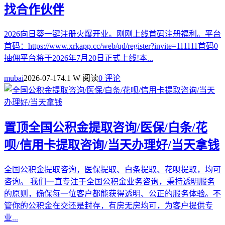
找合作伙伴
2026向日葵一键注册火爆开业。刚刚上线首码注册福利。平台
首码：https://www.xrkapp.cc/web/qd/register?invite=111111首码0
抽佣平台将于2026年7月20日正式上线!本...
mubai
2026-07-17
4.1 W 阅读
0 评论
置顶
全国公积金提取咨询/医保/白条/花
呗/信用卡提取咨询/当天办理好/当天拿钱
全国公积金提取咨询，医保提取、白条提取、花呗提取，均可
咨询。 我们一直专注于全国公积金业务咨询，秉持透明服务
的原则，确保每一位客户都能获得透明、公正的服务体验。不
管你的公积金在交还是封存，有房无房均可，为客户提供专
业...