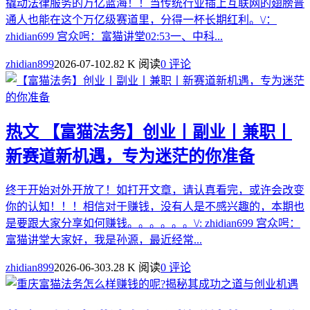
撬动法律服务的万亿蓝海！！当传统行业插上互联网的翅膀普
通人也能在这个万亿级赛道里，分得一杯长期红利。\/：
zhidian699 宫众呺：富猫讲堂02:53一、中科...
zhidian899
2026-07-10
2.82 K 阅读
0 评论
热文
【富猫法务】创业丨副业丨兼职丨
新赛道新机遇，专为迷茫的你准备
终于开始对外开放了！如打开文章，请认真看完，或许会改变
你的认知！！！ 相信对于赚钱，没有人是不感兴趣的，本期也
是要跟大家分享如何赚钱。。。。。。\/: zhidian699 宫众呺：
富猫讲堂大家好，我是孙源，最近经常...
zhidian899
2026-06-30
3.28 K 阅读
0 评论