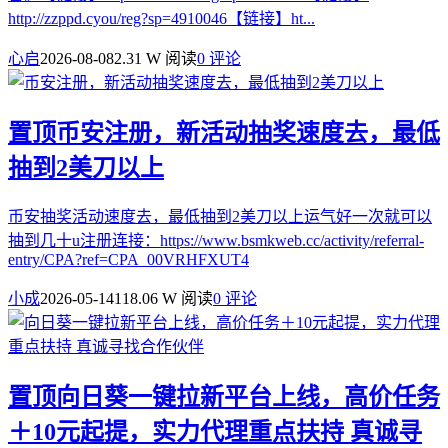
http://zzppd.cyou/reg?sp=4910046【链接】ht...
心启
2026-08-08
2.31 W 阅读
0 评论
置顶
币安注册，新活动抽奖速度去，最低
抽到2美刀以上
币安抽奖活动速度去，最低抽到2美刀以上运气好一次就可以
抽到几十u注册连接：https://www.bsmkweb.cc/activity/referral-
entry/CPA?ref=CPA_00VRHFXUT4
小成
2026-05-14
118.06 W 阅读
0 评论
置顶
向日葵一键拉新平台上线，高价任务
＋10元起提，实力代理重点扶持 真诚寻