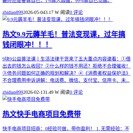
最终还是要靠自己，1%靠人敲醒，99%靠自己觉醒。
zhidian899
2026-05-04
3.17 W 阅读
0 评论
热文
9.9元薅羊毛！普法变现课，过年搞
钱闭眼冲！！！
9块9公益普法课丨生活法律干货来了五大重点内容速看：①借
出去的钱怎么收回？②什么样的钱不用还？拒绝不合理催收！
③债务问题如何正确的规划和解决？④《消费者权益保护法》
不合理费用申诉讲解：电话费、微信、支付宝、信用卡、未...
zhidian899
2026-02-13
1.49 W 阅读
0 评论
热文
快手电商项目免费带
快手电商项目招商：0经验可做，带你盈利！ 1. 无需经验：不