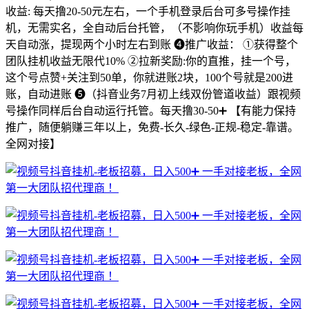
收益: 每天撸20-50元左右，一个手机登录后台可多号操作挂
机，无需实名，全自动后台托管，（不影响你玩手机）收益每
天自动涨，提现两个小时左右到账 ❹推广收益： ①获得整个
团队挂机收益无限代10% ②拉新奖励:你的直推，挂一个号，
这个号点赞+关注到50单，你就进账2块，100个号就是200进
账，自动进账 ❺（抖音业务7月初上线双份管道收益）跟视频
号操作同样后台自动运行托管。每天撸30-50➕ 【有能力保持
推广，随便躺赚三年以上，免费-长久-绿色-正规-稳定-靠谱。
全网对接】