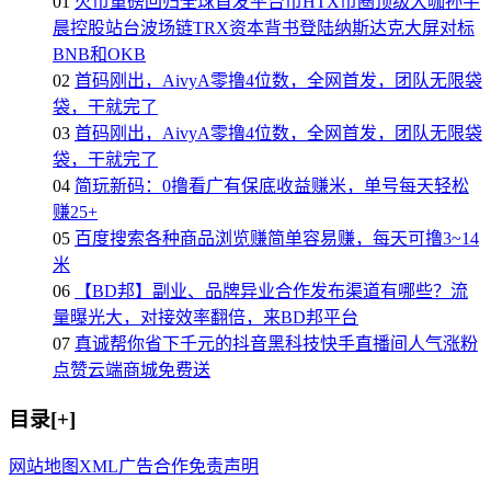
01
火币重磅回归全球首发平台币HTX币圈顶级大咖孙宇
晨控股站台波场链TRX资本背书登陆纳斯达克大屏对标
BNB和OKB
02
首码刚出，AivyA零撸4位数，全网首发，团队无限袋
袋，干就完了
03
首码刚出，AivyA零撸4位数，全网首发，团队无限袋
袋，干就完了
04
简玩新码：0撸看广有保底收益赚米，单号每天轻松
赚25+
05
百度搜索各种商品浏览赚简单容易赚，每天可撸3~14
米
06
【BD邦】副业、品牌异业合作发布渠道有哪些？流
量曝光大，对接效率翻倍，来BD邦平台
07
真诚帮你省下千元的抖音黑科技快手直播间人气涨粉
点赞云端商城免费送
目录[+]
网站地图
XML
广告合作
免责声明