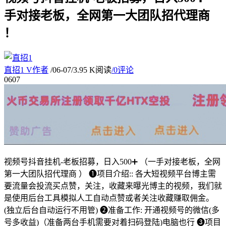
手对接老板，全网第一大团队招代理商
！
直招1
V
作者
/
06-07
/
3.95 K阅读
/
0评论
06
07
视频号抖音挂机-老板招募，日入500➕ （一手对接老板，全网
第一大团队招代理商 ） ❶项目介绍:: 各大短视频平台博主需
要流量会投流买点赞，关注，收藏来曝光博主的视频，我们就
是使用后台工具模拟人工自动点赞或者关注收藏赚取佣金。
(独立后台自动运行不用管) ❷准备工作: 开通视频号的微信(多
号多收益)（准备两台手机需要对着扫码登陆)电脑也行 ❸项目