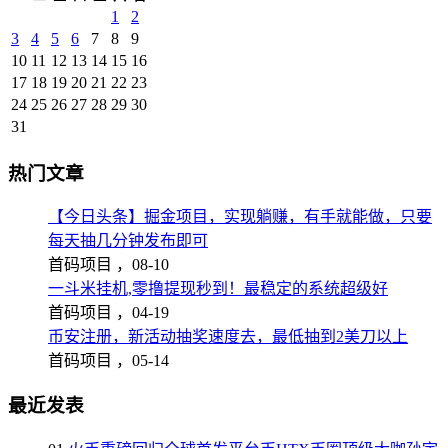
1
2
3
4
5
6
7
8
9
10
11
12
13
14
15
16
17
18
19
20
21
22
23
24
25
26
27
28
29
30
31
热门文章
【今日头条】掘金项目，实现躺赚，有手就能做，只要
每天抽几分钟发布即可
首码项目 ，
08-10
一斗米挂机,零撸提现秒到！最稳定的系统超级好
首码项目 ，
04-19
币安注册，新活动抽奖速度去，最低抽到2美刀以上
首码项目 ，
05-14
最近发表