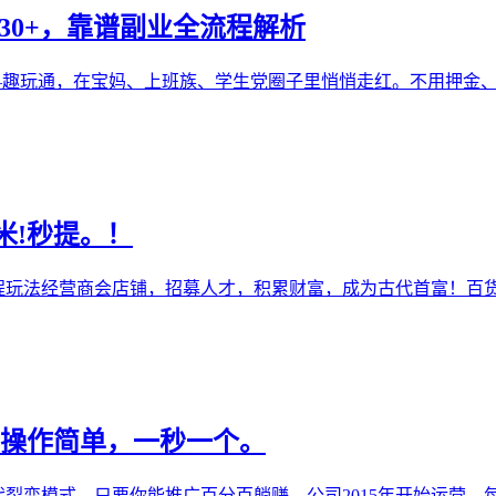
30+，靠谱副业全流程解析
 ——趣玩通，在宝妈、上班族、学生党圈子里悄悄走红。不用押
米!秒提。！
735教程玩法经营商会店铺，招募人才，积累财富，成为古代首富
米，操作简单，一秒一个。
，只要你能推广百分百躺赚，公司2015年开始运营，每个项目稳定持久3