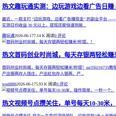
热文
趣玩通实测：边玩游戏边看广告日赚 
最近，一款主打 “边玩游戏、边看广告赚现金” 的副业平台
实测日均收益 30 元以上，提现还能快速到账...
趣玩通
2026-06-17
7.14 K 阅读
0 评论
热文
首码创业时尚城，每天存银两轻松赚
首码创业时尚城，每天存银两轻松赚米!秒提！qq350216
产出银两存入钱庄，产出虹包存入银两，产...
wudi886
2026-06-17
5.93 K 阅读
0 评论
热文
视频号点攒关住，单号每天10-30
视屏号点攒关住-官方一手直招顶级团队，拉新奖励2米＋无限代裂变模式