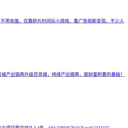
金、不用充值，仅靠碎片时间玩小游戏、看广告就能变现，不少人
！百货城产出银两升级百货城，持续产出银两，是财富积累的基础！
-4年。QQ:278505761VX:zyf12234237