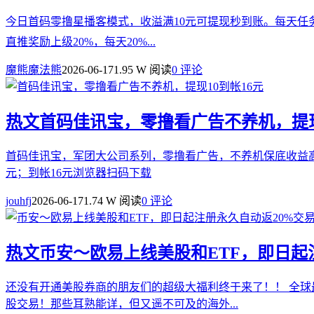
今日首码零撸星播客模式，收溢满10元可提现秒到账。每天任务秒
直推奖励上级20%，每天20%...
魔熊魔法熊
2026-06-17
1.95 W 阅读
0 评论
热文
首码佳讯宝，零撸看广告不养机，提现
首码佳讯宝，军团大公司系列，零撸看广告，不养机保底收益高，
元；到帐16元浏览器扫码下载
jouhfj
2026-06-17
1.74 W 阅读
0 评论
热文
币安～欧易上线美股和ETF，即日
还没有开通美股券商的朋友们的超级大福利终于来了！！ 全球最
股交易！那些耳熟能详，但又遥不可及的海外...