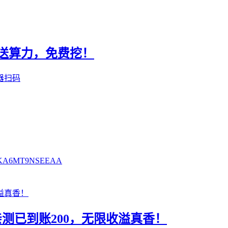
册送算力，免费挖！
器扫码
6MT9NSEEAA
测已到账200，无限收溢真香！