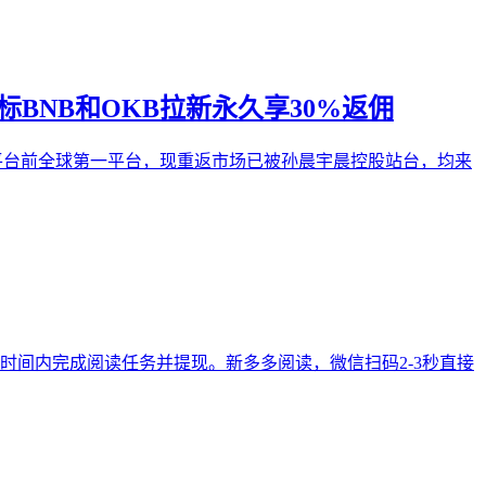
BNB和OKB拉新永久享30%返佣
火b平台前全球第一平台，现重返市场已被孙晨宇晨控股站台，均来
时间内完成阅读任务并提现。新多多阅读，微信扫码2-3秒直接