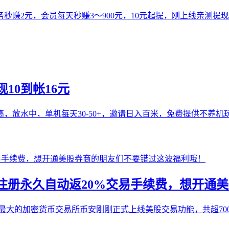
赚2元，会员每天秒赚3～900元，10元起提，刚上线亲测提现到账
10到帐16元
放水中，单机每天30-50+，邀请日入百米，免费提供不养机
起注册永久自动返20%交易手续费，想开通
大的加密货币交易所币安刚刚正式上线美股交易功能，共超7000