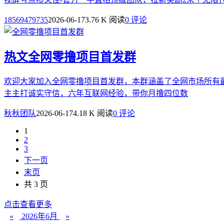
18569479735
2026-06-17
3.76 K 阅读
0 评论
热文
全网零撸项目首发群
欢迎大家加入全网零撸项目首发群，本群涵盖了全网市场所有
主主打诚实守信，六年互联网经验，带你月撸四位数
秋秋团队
2026-06-17
4.18 K 阅读
0 评论
1
2
3
下一页
末页
共 3 页
点击查看更多
«
2026年6月
»