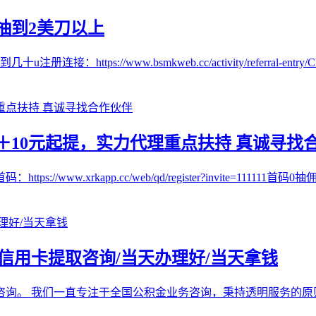
抽到2美刀以上
//www.bsmkweb.cc/activity/referral-entry/CPA
10元起提，实力代理重点扶持 真诚寻找
w.xrkapp.cc/web/qd/register?invite=111111首码
/信用卡提取咨询/当天办理好/当天拿钱
咨询。 我们一直专注于全国公积金业务咨询，秉持透明服务的原