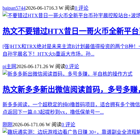
baipan5744
2026-06-17
16.3 W 阅读
0 评论
热文
不要错过HTX昔日一哥火币全新平台
[强]HTX和TRX绝对是未来主流B计划最值得投资的两个B
自孙宇晨名下！HTX火b重返大市场，孙...
pi主网
2026-06-17
1.26 W 阅读
0 评论
热文
新多多新出微信阅读首码，多号多赚
新多多阅读，一个超稳定的纯0撸首码项目，适合拥有多个微信
点返回下一篇.0.3起提秒到vx，撸低保单号一...
刚刚
2026-06-17
1.06 W 阅读
0 评论