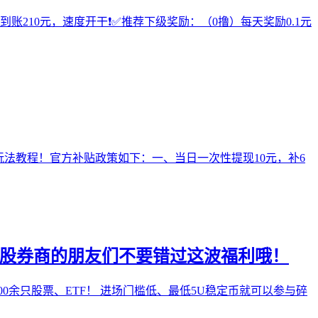
210元，速度开干❗️✅推荐下级奖励：（0撸）每天奖励0.1元
玩法教程！官方补贴政策如下：一、当日一次性提现10元，补6
美股券商的朋友们不要错过这波福利哦！
余只股票、ETF！ 进场门槛低、最低5U稳定币就可以参与碎