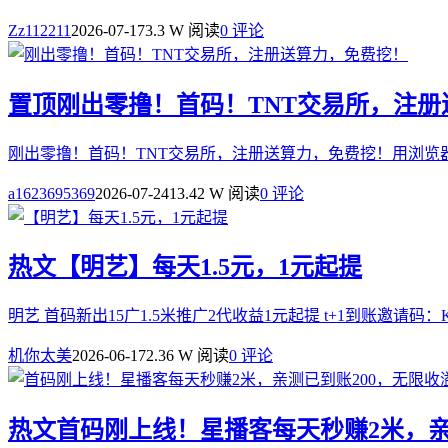
Zz112211
2026-07-17
3.3 W 阅读
0 评论
置顶
刚出零撸！首码！TNT交易所，注
刚出零撸！首码！TNT交易所，注册送算力，免费挖！用浏览
a1623695369
2026-07-24
13.42 W 阅读
0 评论
热文
【明艺】每天1.5元，1元起提
明艺 首码新出15广1.5米推广2代收益1元起提 t+1到账邀请码：KA
机你太美
2026-06-17
2.36 W 阅读
0 评论
热文
首码刚上线！星播客每天秒赚2米，亲