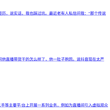
经历，说实话，我也踩过坑。最近老有人私信问我：“那个传说
问他直播带货干的怎么样了，他一肚子抱怨。说抖音现在太严
手等主要平/台上开展一系列业务，例如为直播间引入虚拟观众