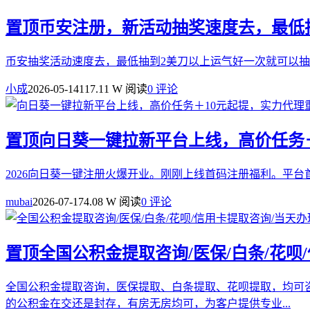
置顶
币安注册，新活动抽奖速度去，最低
币安抽奖活动速度去，最低抽到2美刀以上运气好一次就可以抽到几十u注册连接：https:
小成
2026-05-14
117.11 W 阅读
0 评论
置顶
向日葵一键拉新平台上线，高价任务＋
2026向日葵一键注册火爆开业。刚刚上线首码注册福利。平台首码：https://ww
mubai
2026-07-17
4.08 W 阅读
0 评论
置顶
全国公积金提取咨询/医保/白条/花呗
全国公积金提取咨询，医保提取、白条提取、花呗提取，均可
的公积金在交还是封存，有房无房均可，为客户提供专业...