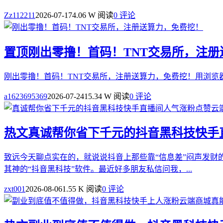
Zz112211
2026-07-17
4.06 W 阅读
0 评论
置顶
刚出零撸！首码！TNT交易所，注
刚出零撸！首码！TNT交易所，注册送算力，免费挖！用浏览
a1623695369
2026-07-24
15.34 W 阅读
0 评论
热文
真诚帮你省下千元的抖音黑科技快手
致远今天聊点实在的，就说说抖音上那些靠“信息差”闷声发
其神的“抖音黑科技”软件。最近好多朋友私信问我，...
zxt001
2026-08-06
1.55 K 阅读
0 评论