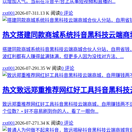
以增加人气。当前在斗音平/台上从事短视頻和直播的...
zxt001
2026-07-31
1.13 K 阅读
0 评论
热文
搭建同款商城系统抖音黑科技云端商
搭建同款商城系统抖音黑科技云端商城合伙人分站，自用省钱
波红利都有人赚得盆满钵满，但更多人因为没找对方法、...
zxt001
2026-07-29
1.35 W 阅读
0 评论
热文
致远郑重推荐网红好工具抖音黑科技
致远郑重推荐网红好工具抖音黑科技云端商城，自用赚钱两不误你
个位数？• 好不容易刷到你的人，看了一眼你...
zxt001
2026-07-27
1.34 K 阅读
0 评论