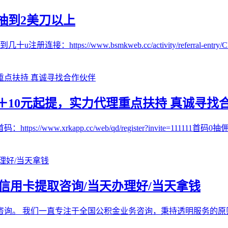
抽到2美刀以上
//www.bsmkweb.cc/activity/referral-entry/CPA
10元起提，实力代理重点扶持 真诚寻找
w.xrkapp.cc/web/qd/register?invite=111111首码
/信用卡提取咨询/当天办理好/当天拿钱
咨询。 我们一直专注于全国公积金业务咨询，秉持透明服务的原