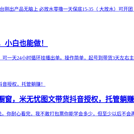
台刚出产品无脑上 必放水零撸一天保底15-35（ 大放水）可开
，小白也能做！
可一天24小时循环挂播出单。操作简单，起号到带货3天左右主打
橱窗，米无忧图文带货抖音授权，托管躺赚
玩法。你耐心看完，我不敢打包票你能学会多少，但至少以后不会