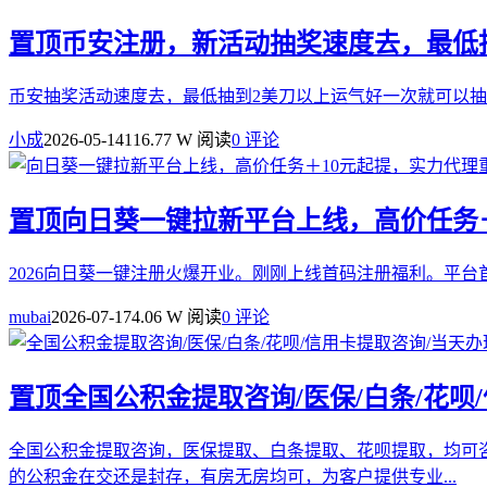
置顶
币安注册，新活动抽奖速度去，最低
币安抽奖活动速度去，最低抽到2美刀以上运气好一次就可以抽到几十u注册连接：https:
小成
2026-05-14
116.77 W 阅读
0 评论
置顶
向日葵一键拉新平台上线，高价任务＋
2026向日葵一键注册火爆开业。刚刚上线首码注册福利。平台首码：https://ww
mubai
2026-07-17
4.06 W 阅读
0 评论
置顶
全国公积金提取咨询/医保/白条/花呗
全国公积金提取咨询，医保提取、白条提取、花呗提取，均可
的公积金在交还是封存，有房无房均可，为客户提供专业...