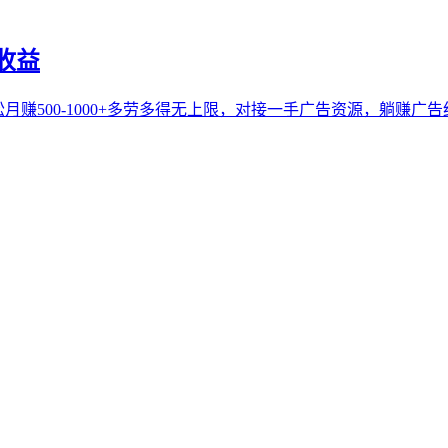
收益
松月赚500-1000+多劳多得无上限，对接一手广告资源，躺赚