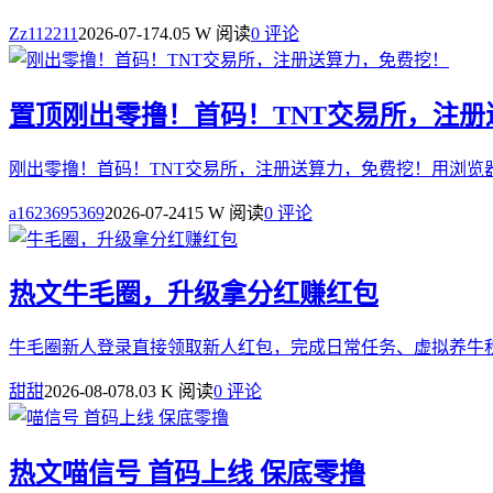
Zz112211
2026-07-17
4.05 W 阅读
0 评论
置顶
刚出零撸！首码！TNT交易所，注
刚出零撸！首码！TNT交易所，注册送算力，免费挖！用浏览
a1623695369
2026-07-24
15 W 阅读
0 评论
热文
牛毛圈，升级拿分红赚红包
牛毛圈新人登录直接领取新人红包，完成日常任务、虚拟养牛
甜甜
2026-08-07
8.03 K 阅读
0 评论
热文
喵信号 首码上线 保底零撸