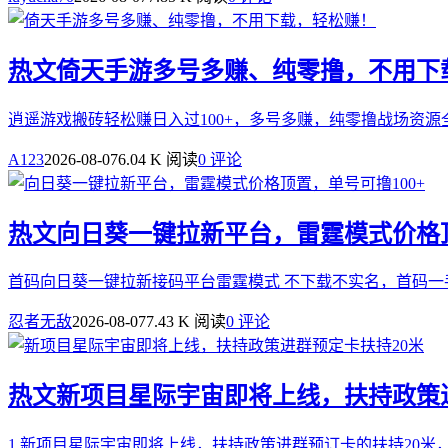
热文
倚天手游多号多赚、纯零撸，不用下
逍遥游戏搬砖轻松赚日入过100+，多号多赚，纯零撸战场资
A123
2026-08-07
6.04 K 阅读
0 评论
热文
向日葵一键拉新平台，雷霆模式价格顶
首码向日葵一键拉新接码平台雷霆模式 不下载不实名，首码
忍者无敌
2026-08-07
7.43 K 阅读
0 评论
热文
新项目星际宇宙即将上线，扶持政策
1.新项目星际宇宙即将上线，扶持政策进群预订卡的扶持20米，