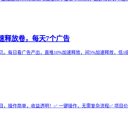
速释放卷，每天7个广告
萌贝。每日看广告产出，直推10%加速释放，间5%加速释放，低1
拉新项目，操作简单，收益透明！✅ 一键操作，无需复杂流程✅ 项目