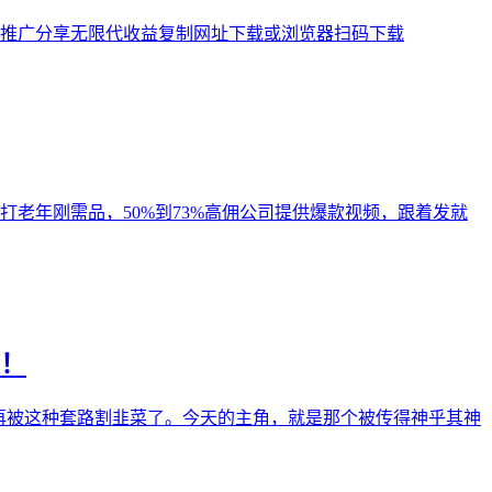
团 推广分享无限代收益复制网址下载或浏览器扫码下载
老年刚需品，50%到73%高佣公司提供爆款视频，跟着发就
！
再被这种套路割韭菜了。今天的主角，就是那个被传得神乎其神