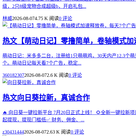
级，2只8级宠物合成超级b，开启礼包...
林威
2026-08-07
4.75 K 阅读
0 评论
热文
【萌动日记】零撸简单，卷轴模式加
萌动日记：米多多二台，注册给1只萌萌鸡，30天内产12.3个
个。萌动日记每天看7个广告，稳定...
360182307
2026-08-07
2.6 K 阅读
0 评论
热文
向日葵拉新，真诚合作
🔥 向日葵一键拉新平台 7月20日正式上线！ 🌻全新一键
起提现，提现门槛低✅ 财务、佣金、...
z30431444
2026-08-07
2.63 K 阅读
0 评论