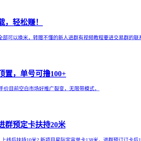
载，轻松赚！
源全部可以换米，转赠不懂的新人进群有视频教程要进交易群的联
置，单号可撸100+
一手价目前空白市场好推广裂变，无限带模式，
进群预定卡扶持20米
上线后扶持10米2.新项目星际宇宙单卡138米，进群预订订卡