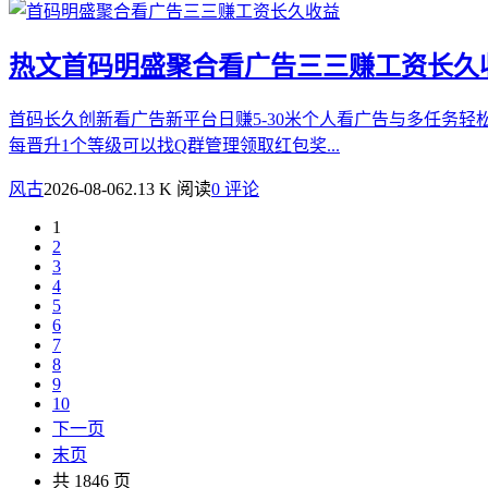
热文
首码明盛聚合看广告三三赚工资长久
首码长久创新看广告新平台日赚5-30米个人看广告与多任务轻
每晋升1个等级可以找Q群管理领取红包奖...
风古
2026-08-06
2.13 K 阅读
0 评论
1
2
3
4
5
6
7
8
9
10
下一页
末页
共 1846 页