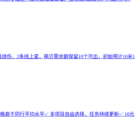
级烧伤，2条线上星，萌贝需余额保留10个可出，初始预计10米1
价格高于同行平均水平✅ 多项目自由选择，任务持续更新✅ 10元