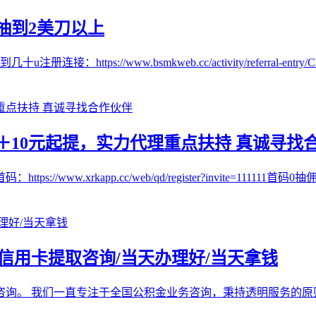
抽到2美刀以上
//www.bsmkweb.cc/activity/referral-entry/CPA
10元起提，实力代理重点扶持 真诚寻找
w.xrkapp.cc/web/qd/register?invite=111111首码
/信用卡提取咨询/当天办理好/当天拿钱
咨询。 我们一直专注于全国公积金业务咨询，秉持透明服务的原