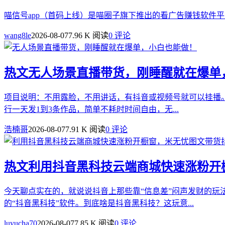
喵信号app（首码上线）是喵圈子旗下推出的看广告赚钱软件平
wang8le
2026-08-07
7.96 K 阅读
0 评论
热文
无人场景直播带货，刚睡醒就在爆单
项目说明：不用露脸，不用讲话，有抖音或视频号就可以挂播。
行一天发1到3条作品，简单不耗时时间自由，无...
浩楠哥
2026-08-07
7.91 K 阅读
0 评论
热文
利用抖音黑科技云端商城快速涨粉开
今天聊点实在的，就说说抖音上那些靠“信息差”闷声发财的
的“抖音黑科技”软件。到底啥是抖音黑科技？这玩意...
luyucha70
2026-08-07
7.85 K 阅读
0 评论