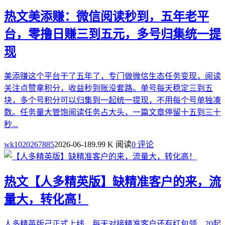
热文
美添赚：微信阅读秒到，五年老平
台，零撸日赚三到五元，多号归集统一提
现
美添赚这个平台干了五年了，专门做微信生态任务变现，阅读
关注点赞拿积分，收益秒到账没套路。单号每天稳定三到五
块，多个号积分可以归集到一起统一提现，不用每个号单独凑
数。任务量大管饱阅读任务占大头，一篇文章停留十五到三十
秒...
wk1020267885
2026-06-18
9.99 K 阅读
0 评论
热文
【人多精英版】缺精准客户的来，流
量大，转化高！
人多精英版己正式上线，每天对接精准客户还有红包领，20起