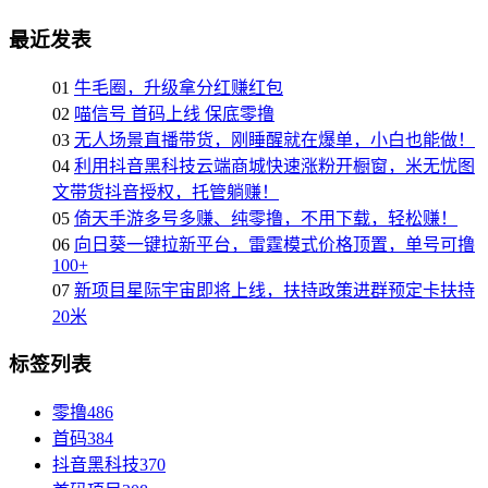
最近发表
01
牛毛圈，升级拿分红赚红包
02
喵信号 首码上线 保底零撸
03
无人场景直播带货，刚睡醒就在爆单，小白也能做！
04
利用抖音黑科技云端商城快速涨粉开橱窗，米无忧图
文带货抖音授权，托管躺赚！
05
倚天手游多号多赚、纯零撸，不用下载，轻松赚！
06
向日葵一键拉新平台，雷霆模式价格顶置，单号可撸
100+
07
新项目星际宇宙即将上线，扶持政策进群预定卡扶持
20米
标签列表
零撸
486
首码
384
抖音黑科技
370