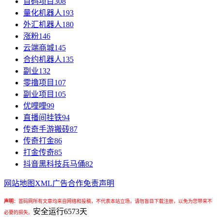
首码项目
308
量化机器人
193
外汇机器人
180
涨粉
146
云端商城
145
合约机器人
135
副业
132
零撸项目
107
副业项目
105
优哩哩
99
直播间挂铁
94
传奇手游搬砖
87
传奇打金
86
打金传奇
85
抖音黑科技兵马俑
82
网站地图
XML
广告合作
免责声明
声明
：
首码网所有文章均来自网络和投稿，不代表本站立场，请勿盲目下载注册，以免为您带来不
安全运行
6573
天
必要的损失。