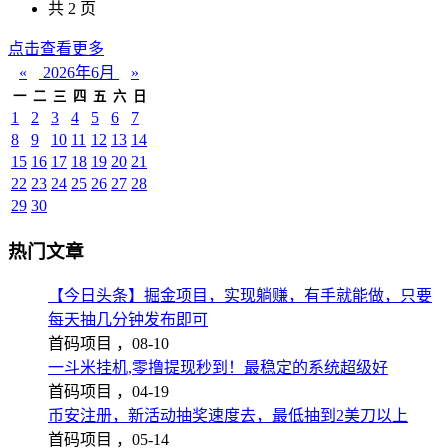
共 2 页
点击查看更多
«
2026年6月
»
一
二
三
四
五
六
日
1
2
3
4
5
6
7
8
9
10
11
12
13
14
15
16
17
18
19
20
21
22
23
24
25
26
27
28
29
30
热门文章
【今日头条】掘金项目，实现躺赚，有手就能做，只要
每天抽几分钟发布即可
首码项目 ，
08-10
一斗米挂机,零撸提现秒到！最稳定的系统超级好
首码项目 ，
04-19
币安注册，新活动抽奖速度去，最低抽到2美刀以上
首码项目 ，
05-14