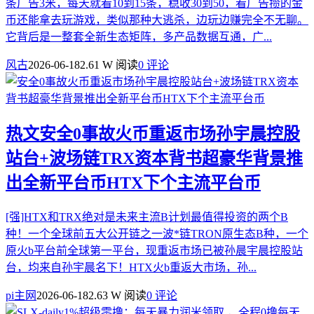
条广告3米，每天就看10到15条，稳收30到50，看广告攒的金
币还能拿去玩游戏，类似那种大逃杀，边玩边赚完全不无聊。
它背后是一整套全新生态矩阵，多产品数据互通，广...
风古
2026-06-18
2.61 W 阅读
0 评论
热文
安全0事故火币重返市场孙宇晨控股
站台+波场链TRX资本背书超豪华背景推
出全新平台币HTX下个主流平台币
[强]HTX和TRX绝对是未来主流B计划最值得投资的两个B
种！一个全球前五大公开链之一波*链TRON原生态B种，一个
原火b平台前全球第一平台，现重返市场已被孙晨宇晨控股站
台，均来自孙宇晨名下！HTX火b重返大市场，孙...
pi主网
2026-06-18
2.63 W 阅读
0 评论