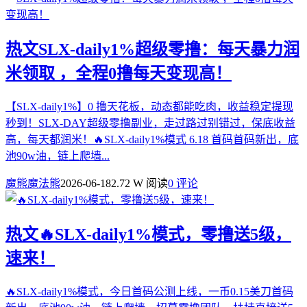
热文
SLX-daily1%超级零撸：每天暴力润
米领取 ，全程0撸每天变现高！
【SLX-daily1%】0 撸天花板，动态都能吃肉，收益稳定提现
秒到！SLX-DAY超级零撸副业，走过路过别错过，保底收益
高，每天都润米！🔥SLX-daily1%模式 6.18 首码首码新出，底
池90w油，链上爬墙...
魔熊魔法熊
2026-06-18
2.72 W 阅读
0 评论
热文
🔥SLX-daily1%模式，零撸送5级，
速来！
🔥SLX-daily1%模式，今日首码公测上线，一币0.15美刀首码