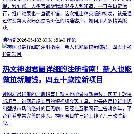
提，秒到账。人多普通版我想很多人都知道，一直在稳定运
行，推广效果也一直很不错。这次推出精英版的初衷，就是通
过付费帮大家筛选更高价值的精准客户。如何用人多精英版
获...
浩楠哥
2026-06-18
3.89 K 阅读
0 评论
热文
神图君最详细的注册指南！新人也能
做拉新赚钱，四五十款拉新项目
神图君最详细的注册指南！新人也能做拉新赚钱，四五十款拉
新项目，神图君超实用的短视频变现工具，也是应用拉新市场
和壁纸市场的绝对的巨无霸，已经在互联网行业省耕多年，平
台有着非常完善的体系。神图君目前已经上线了几十款拉新
应...