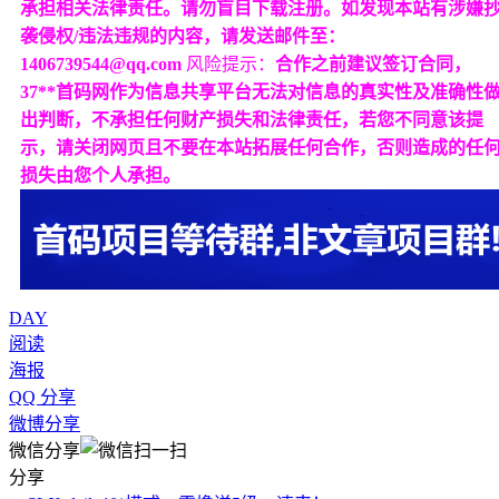
承担相关法律责任。请勿盲目下载注册。如发现本站有涉嫌
袭侵权/违法违规的内容，请发送邮件至：
1406739544@qq.com
风险提示：
合作之前建议签订合同，
37**首码网作为信息共享平台无法对信息的真实性及准确性
出判断，不承担任何财产损失和法律责任，若您不同意该提
示，请关闭网页且不要在本站拓展任何合作，否则造成的任
损失由您个人承担。
DAY
阅读
海报
QQ 分享
微博分享
微信分享
分享