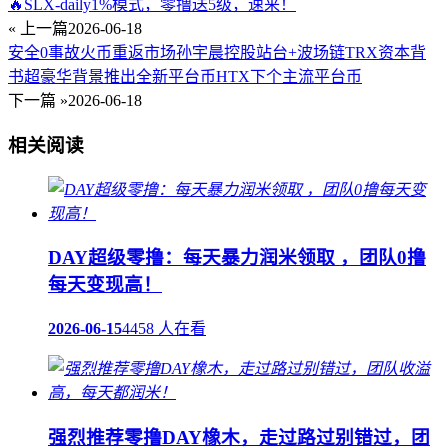
🔥SLX-daily1%模式，零撸送5级，速来！
« 上一篇
2026-06-18
安全0事故火币重返市场孙宇晨控股站台+波场链TRX资本背
书超豪华背景推出全新平台币HTX下个主流平台币
下一篇 »
2026-06-18
相关阅读
DAY超级零撸：每天暴力润米领取 ，团队0撸
每天变现高！
2026-06-15
4458 人在看
强烈推荐零撸DAY橡木，走过路过别错过，团