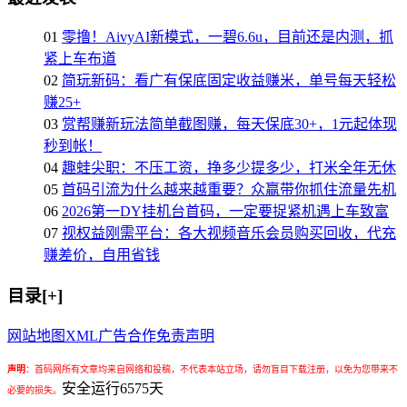
01
零撸！AivyAI新模式，一碧6.6u，目前还是内测，抓
紧上车布道
02
简玩新码：看广有保底固定收益赚米，单号每天轻松
赚25+
03
赏帮赚新玩法简单截图赚，每天保底30+，1元起体现
秒到帐！
04
趣蛙尖职：不压工资，挣多少提多少，打米全年无休
05
首码引流为什么越来越重要？众赢带你抓住流量先机
06
2026第一DY挂机台首码，一定要捉紧机遇上车致富
07
视权益刚需平台：各大视频音乐会员购买回收，代充
赚差价，自用省钱
目录[+]
网站地图
XML
广告合作
免责声明
声明
：
首码网所有文章均来自网络和投稿，不代表本站立场，请勿盲目下载注册，以免为您带来不
安全运行
6575
天
必要的损失。