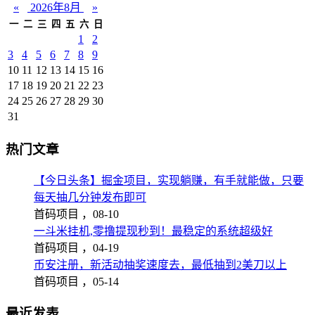
«
2026年8月
»
一
二
三
四
五
六
日
1
2
3
4
5
6
7
8
9
10
11
12
13
14
15
16
17
18
19
20
21
22
23
24
25
26
27
28
29
30
31
热门文章
【今日头条】掘金项目，实现躺赚，有手就能做，只要
每天抽几分钟发布即可
首码项目 ，
08-10
一斗米挂机,零撸提现秒到！最稳定的系统超级好
首码项目 ，
04-19
币安注册，新活动抽奖速度去，最低抽到2美刀以上
首码项目 ，
05-14
最近发表