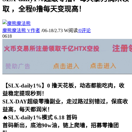
取 ，全程0撸每天变现高！
魔熊魔法熊
V
作者
/
06-18
/
2.73 W阅读
/
0评论
06
18
【SLX-daily1%】0 撸天花板，动态都能吃肉，收
益稳定提现秒到！
SLX-DAY超级零撸副业，走过路过别错过，保底收
益高，每天都润米！
🔥SLX-daily1%模式 6.18 首码
首码新出，底池90w油，链上爬墙，招募零撸团