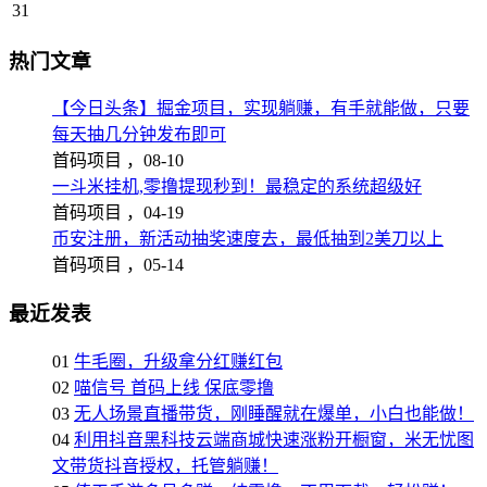
31
热门文章
【今日头条】掘金项目，实现躺赚，有手就能做，只要
每天抽几分钟发布即可
首码项目 ，
08-10
一斗米挂机,零撸提现秒到！最稳定的系统超级好
首码项目 ，
04-19
币安注册，新活动抽奖速度去，最低抽到2美刀以上
首码项目 ，
05-14
最近发表
01
牛毛圈，升级拿分红赚红包
02
喵信号 首码上线 保底零撸
03
无人场景直播带货，刚睡醒就在爆单，小白也能做！
04
利用抖音黑科技云端商城快速涨粉开橱窗，米无忧图
文带货抖音授权，托管躺赚！