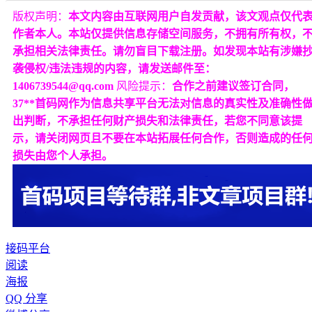
版权声明：
本文内容由互联网用户自发贡献，该文观点仅代
作者本人。本站仅提供信息存储空间服务，不拥有所有权，
承担相关法律责任。请勿盲目下载注册。如发现本站有涉嫌
袭侵权/违法违规的内容，请发送邮件至：
1406739544@qq.com
风险提示：
合作之前建议签订合同，
37**首码网作为信息共享平台无法对信息的真实性及准确性
出判断，不承担任何财产损失和法律责任，若您不同意该提
示，请关闭网页且不要在本站拓展任何合作，否则造成的任
损失由您个人承担。
接码平台
阅读
海报
QQ 分享