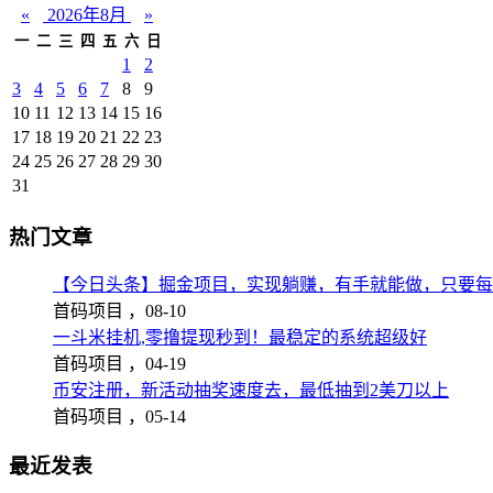
«
2026年8月
»
一
二
三
四
五
六
日
1
2
3
4
5
6
7
8
9
10
11
12
13
14
15
16
17
18
19
20
21
22
23
24
25
26
27
28
29
30
31
热门文章
【今日头条】掘金项目，实现躺赚，有手就能做，只要每
首码项目 ，
08-10
一斗米挂机,零撸提现秒到！最稳定的系统超级好
首码项目 ，
04-19
币安注册，新活动抽奖速度去，最低抽到2美刀以上
首码项目 ，
05-14
最近发表