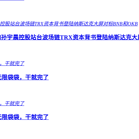
孙宇晨控股站台波场链TRX资本背书登陆纳斯达克大屏
队无限袋袋，干就完了
队无限袋袋，干就完了