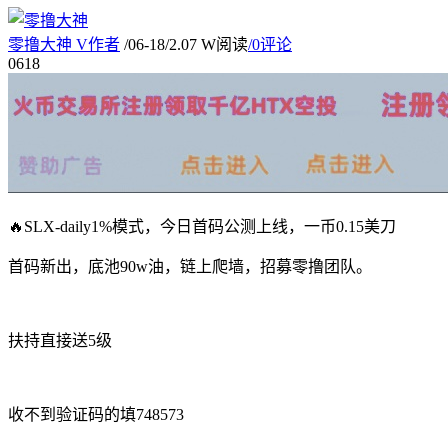
零撸大神
V
作者
/
06-18
/
2.07 W阅读
/
0评论
06
18
🔥SLX-daily1%模式，今日首码公测上线，一币0.15美刀
首码新出，底池90w油，链上爬墙，招募零撸团队。
扶持直接送5级
收不到验证码的填748573