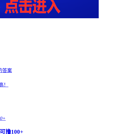
的答案
现高！
撸100+