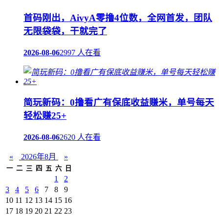
首码刚出，AivyA零撸4位数，全网首发，团队
无限袋袋，干就完了
2026-08-06
2997 人在看
简玩新码：0撸看广有保底收益赚米，单号每天
轻松赚25+
2026-08-06
2620 人在看
«
2026年8月
»
一
二
三
四
五
六
日
1
2
3
4
5
6
7
8
9
10
11
12
13
14
15
16
17
18
19
20
21
22
23