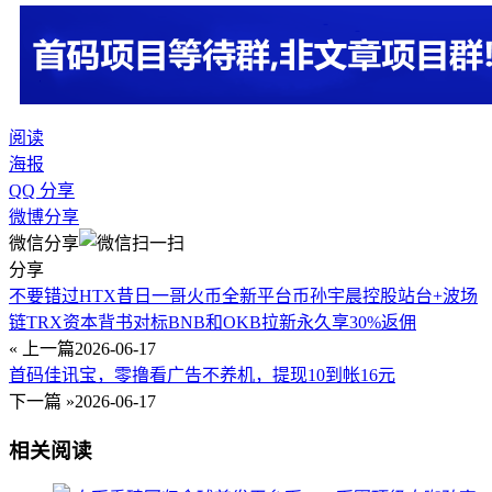
阅读
海报
QQ 分享
微博分享
微信分享
分享
不要错过HTX昔日一哥火币全新平台币孙宇晨控股站台+波场
链TRX资本背书对标BNB和OKB拉新永久享30%返佣
« 上一篇
2026-06-17
首码佳讯宝，零撸看广告不养机，提现10到帐16元
下一篇 »
2026-06-17
相关阅读