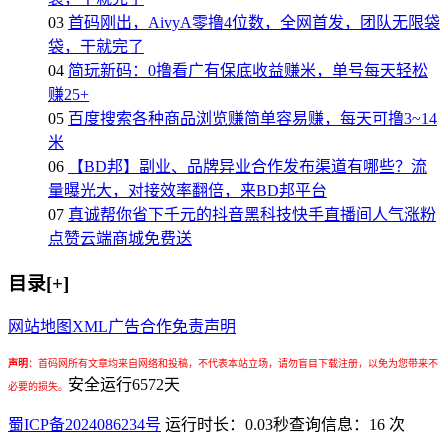
03
首码刚出，AivyA零撸4位数，全网首发，团队无限袋
袋，干就完了
04
简玩新码：0撸看广有保底收益赚米，单号每天轻松
赚25+
05
百度搜索各种商品浏览赚简单容易赚，每天可撸3~14
米
06
【BD邦】副业、品牌异业合作发布渠道有哪些？流
量曝光大，对接效率翻倍，来BD邦平台
07
真诚帮你省下千元的抖音黑科技快手直播间人气涨粉
点赞云端商城免费送
目录[+]
网站地图
XML
广告合作
免责声明
声明
：
首码网所有文章均来自网络和投稿，不代表本站立场，请勿盲目下载注册，以免为您带来不
安全运行
6572
天
必要的损失。
蜀ICP备2024086234号
运行时长：0.03秒
查询信息：16 次