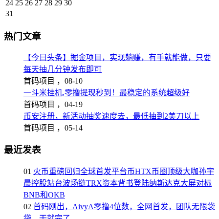
24
25
26
27
28
29
30
31
热门文章
【今日头条】掘金项目，实现躺赚，有手就能做，只要
每天抽几分钟发布即可
首码项目 ，
08-10
一斗米挂机,零撸提现秒到！最稳定的系统超级好
首码项目 ，
04-19
币安注册，新活动抽奖速度去，最低抽到2美刀以上
首码项目 ，
05-14
最近发表
01
火币重磅回归全球首发平台币HTX币圈顶级大咖孙宇
晨控股站台波场链TRX资本背书登陆纳斯达克大屏对标
BNB和OKB
02
首码刚出，AivyA零撸4位数，全网首发，团队无限袋
袋，干就完了