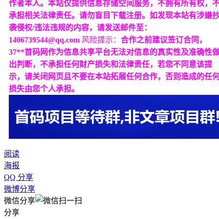
作者本人。本站仅提供信息存储空间服务，不拥有所有权，
承担相关法律责任。请勿盲目下载注册。如发现本站有涉嫌
袭侵权/违法违规的内容，请发送邮件至：
1406739544@qq.com
风险提示：
合作之前建议签订合同，
37**首码网作为信息共享平台无法对信息的真实性及准确性
出判断，不承担任何财产损失和法律责任，若您不同意该提
示，请关闭网页且不要在本站拓展任何合作，否则造成的任
损失由您个人承担。
阅读
海报
QQ 分享
微博分享
微信分享
分享