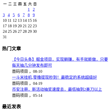
一
二
三
四
五
六
日
1
2
3
4
5
6
7
8
9
10
11
12
13
14
15
16
17
18
19
20
21
22
23
24
25
26
27
28
29
30
31
热门文章
【今日头条】掘金项目，实现躺赚，有手就能做，只要
每天抽几分钟发布即可
首码项目 ，
08-10
一斗米挂机,零撸提现秒到！最稳定的系统超级好
首码项目 ，
04-19
币安注册，新活动抽奖速度去，最低抽到2美刀以上
首码项目 ，
05-14
最近发表