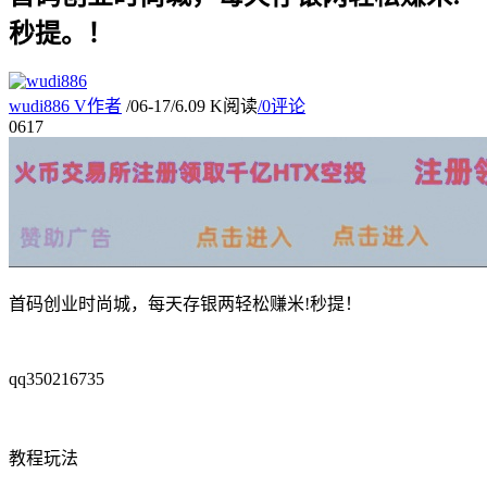
秒提。！
wudi886
V
作者
/
06-17
/
6.09 K阅读
/
0评论
06
17
首码创业时尚城，每天存银两轻松赚米!秒提！
qq350216735
教程玩法