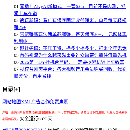
01
零撸！AivyAI新模式，一碧6.6u，目前还是内测，抓
紧上车布道
02
简玩新码：看广有保底固定收益赚米，单号每天轻松
赚25+
03
赏帮赚新玩法简单截图赚，每天保底30+，1元起体现
秒到帐！
04
趣蛙尖职：不压工资，挣多少提多少，打米全年无休
05
首码引流为什么越来越重要？众赢带你抓住流量先机
06
2026第一DY挂机台首码，一定要捉紧机遇上车致富
07
视权益刚需平台：各大视频音乐会员购买回收，代充
赚差价，自用省钱
目录[+]
网站地图
XML
广告合作
免责声明
声明
：
首码网所有文章均来自网络和投稿，不代表本站立场，请勿盲目下载注册，以免为您带来不
安全运行
6575
天
必要的损失。