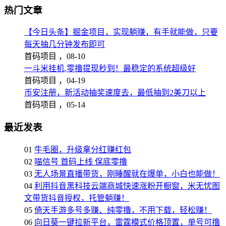
热门文章
【今日头条】掘金项目，实现躺赚，有手就能做，只要
每天抽几分钟发布即可
首码项目 ，
08-10
一斗米挂机,零撸提现秒到！最稳定的系统超级好
首码项目 ，
04-19
币安注册，新活动抽奖速度去，最低抽到2美刀以上
首码项目 ，
05-14
最近发表
01
牛毛圈，升级拿分红赚红包
02
喵信号 首码上线 保底零撸
03
无人场景直播带货，刚睡醒就在爆单，小白也能做！
04
利用抖音黑科技云端商城快速涨粉开橱窗，米无忧图
文带货抖音授权，托管躺赚！
05
倚天手游多号多赚、纯零撸，不用下载，轻松赚！
06
向日葵一键拉新平台，雷霆模式价格顶置，单号可撸