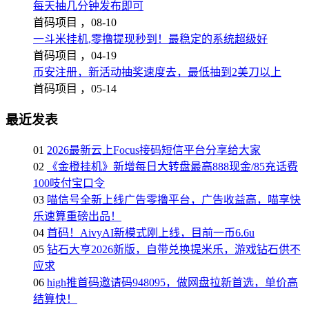
每天抽几分钟发布即可
首码项目 ，
08-10
一斗米挂机,零撸提现秒到！最稳定的系统超级好
首码项目 ，
04-19
币安注册，新活动抽奖速度去，最低抽到2美刀以上
首码项目 ，
05-14
最近发表
01
2026最新云上Focus接码短信平台分享给大家
02
《金橙挂机》新增每日大转盘最高888现金/85充话费
100吱付宝口令
03
喵信号全新上线广告零撸平台，广告收益高，喵享快
乐速算重磅出品！
04
首码！AivyAI新模式刚上线，目前一币6.6u
05
钻石大亨2026新版，自带兑换提米乐，游戏钻石供不
应求
06
high推首码邀请码948095，做网盘拉新首选，单价高
结算快！