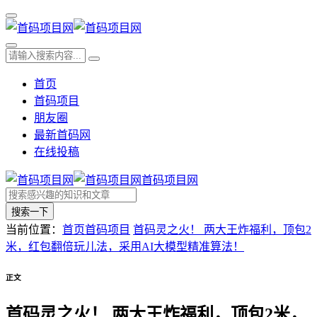
首页
首码项目
朋友圈
最新首码网
在线投稿
首码项目网
搜索一下
当前位置：
首页
首码项目
首码灵之火！ 两大王炸福利，顶包2
米，红包翻倍玩儿法，采用AI大模型精准算法！
正文
首码灵之火！ 两大王炸福利，顶包2米，