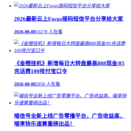
2026最新云上Focus接码短信平台分享给大家
2026-08-08
10278 人在看
《金橙挂机》新增每日大转盘最高888现金/85
充话费100吱付宝口令
2026-08-08
2850 人在看
喵信号全新上线广告零撸平台，广告收益高，
喵享快乐速算重磅出品！