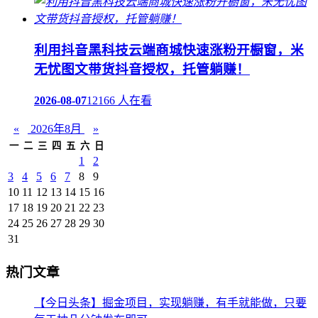
利用抖音黑科技云端商城快速涨粉开橱窗，米
无忧图文带货抖音授权，托管躺赚！
2026-08-07
12166 人在看
«
2026年8月
»
一
二
三
四
五
六
日
1
2
3
4
5
6
7
8
9
10
11
12
13
14
15
16
17
18
19
20
21
22
23
24
25
26
27
28
29
30
31
热门文章
【今日头条】掘金项目，实现躺赚，有手就能做，只要