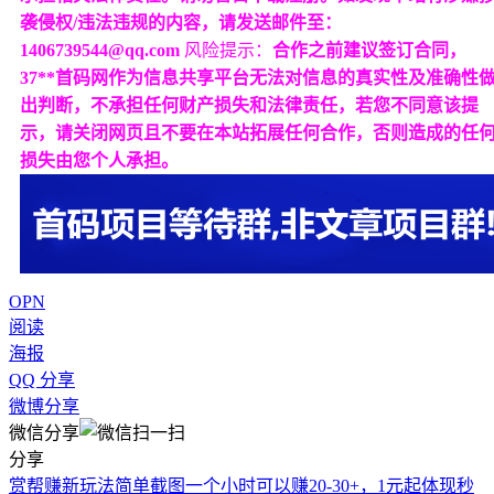
袭侵权/违法违规的内容，请发送邮件至：
1406739544@qq.com
风险提示：
合作之前建议签订合同，
37**首码网作为信息共享平台无法对信息的真实性及准确性
出判断，不承担任何财产损失和法律责任，若您不同意该提
示，请关闭网页且不要在本站拓展任何合作，否则造成的任
损失由您个人承担。
OPN
阅读
海报
QQ 分享
微博分享
微信分享
分享
赏帮赚新玩法简单截图一个小时可以赚20-30+，1元起体现秒