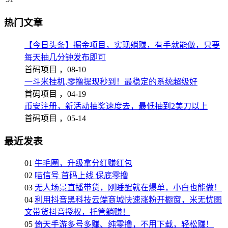
热门文章
【今日头条】掘金项目，实现躺赚，有手就能做，只要
每天抽几分钟发布即可
首码项目 ，
08-10
一斗米挂机,零撸提现秒到！最稳定的系统超级好
首码项目 ，
04-19
币安注册，新活动抽奖速度去，最低抽到2美刀以上
首码项目 ，
05-14
最近发表
01
牛毛圈，升级拿分红赚红包
02
喵信号 首码上线 保底零撸
03
无人场景直播带货，刚睡醒就在爆单，小白也能做！
04
利用抖音黑科技云端商城快速涨粉开橱窗，米无忧图
文带货抖音授权，托管躺赚！
05
倚天手游多号多赚、纯零撸，不用下载，轻松赚！