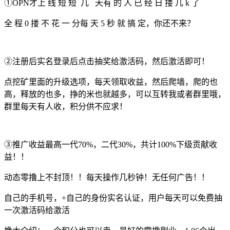
①OPN才上 线 短 短 几 天有 的 人 已 经 日 搂 几 k 了
全 程 0 搂 不 花 一 分每 天 5 秒 就 搞 定，你还不来？
②注册后实名登录后点击抽奖给激活码，然后激活即可！
点挖矿里面的升级选项，每天领取收益，然后爬墙，爬的也
高，释放的也多，挣的米也就越多，可以互转我或者群里哦，
群里每天有人收，积分供不应求！
③推广收益最高一代70%，二代30%，共计100%下级贡献收
益！！
动态零撸上不封顶！！每天操作几秒钟！无任何广告！！
自己的手机号，+自己的身份实名认证，用户每天可以免费抽
一次激活码给激活