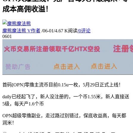
成本高佣收溢！
魔熊魔法熊
V
作者
/
06-01
/
4.67 K阅读
/
0评论
06
01
首码[OPN]零撸主流币目前0.15u一枚，5月29日正式上线！
daily已经起飞了，新人没注册的，一个币1.55米，新人直接送
5级，每天产1.6个币
OPN超级零撸副业，走过路过别错过，保底收益高，每天都
润米！