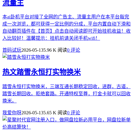
流量主
本ai卦机平台对接了全网的广告主、流量主用户在本平台每完
成一次浏览，都可获得一定比例的分成，平台内置自动下滑和
自动翻页插件在【首页】点击自动阅读即可开始挂机收益！收
入比较好！温馨提示：挂机前请关闭手机wifi！
首码试玩
2026-05-13
5.96 K 阅读
0 评论
热文
踏雪永恒打实物换米
踏雪永恒打实物换米，三端互通长期稳定回收，进群，古道，
踏雪长期回收。拒绝套路。开通特权至尊，打金卡就可以回收
换米。
我爱你呀
2026-05-13
5.65 K 阅读
0 评论