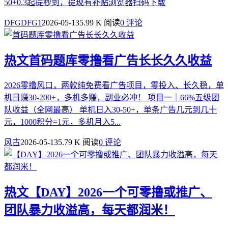
50+0.3起提秒到，提现有补贴浏览器扫码下载
DFGDFG1
2026-05-13
5.99 K 阅读
0 评论
热文
首码题库零撸看广告长长久久收益
2026零撸风口，两款纯免费看广告项目，零投入、长久稳，单
机日赚30-200+，多机多赚，副业必冲！ 项目一｜66%五级团
队收益（全网最高） 单机日入30-50+，单条广告几元到几十
元，1000积分=1元，多机月入5...
风古
2026-05-13
5.79 K 阅读
0 评论
热文
【DAY】2026一个可零撸或推广、
团队暴力收溢高，每天都润米！