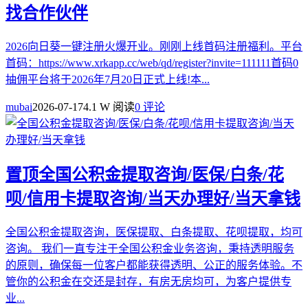
找合作伙伴
2026向日葵一键注册火爆开业。刚刚上线首码注册福利。平台
首码：https://www.xrkapp.cc/web/qd/register?invite=111111首码0
抽佣平台将于2026年7月20日正式上线!本...
mubai
2026-07-17
4.1 W 阅读
0 评论
置顶
全国公积金提取咨询/医保/白条/花
呗/信用卡提取咨询/当天办理好/当天拿钱
全国公积金提取咨询，医保提取、白条提取、花呗提取，均可
咨询。 我们一直专注于全国公积金业务咨询，秉持透明服务
的原则，确保每一位客户都能获得透明、公正的服务体验。不
管你的公积金在交还是封存，有房无房均可，为客户提供专
业...