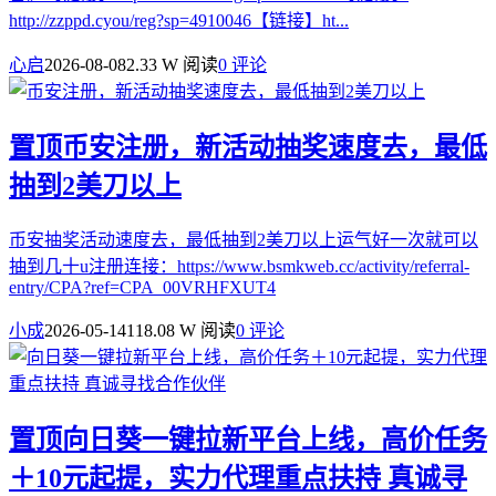
http://zzppd.cyou/reg?sp=4910046【链接】ht...
心启
2026-08-08
2.33 W 阅读
0 评论
置顶
币安注册，新活动抽奖速度去，最低
抽到2美刀以上
币安抽奖活动速度去，最低抽到2美刀以上运气好一次就可以
抽到几十u注册连接：https://www.bsmkweb.cc/activity/referral-
entry/CPA?ref=CPA_00VRHFXUT4
小成
2026-05-14
118.08 W 阅读
0 评论
置顶
向日葵一键拉新平台上线，高价任务
＋10元起提，实力代理重点扶持 真诚寻