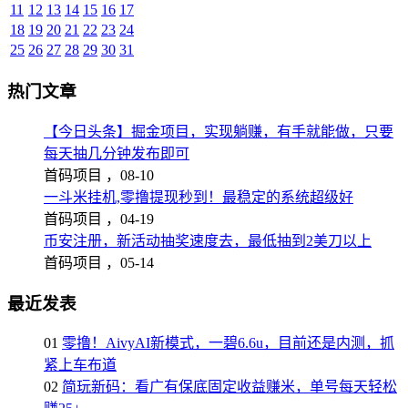
11
12
13
14
15
16
17
18
19
20
21
22
23
24
25
26
27
28
29
30
31
热门文章
【今日头条】掘金项目，实现躺赚，有手就能做，只要
每天抽几分钟发布即可
首码项目 ，
08-10
一斗米挂机,零撸提现秒到！最稳定的系统超级好
首码项目 ，
04-19
币安注册，新活动抽奖速度去，最低抽到2美刀以上
首码项目 ，
05-14
最近发表
01
零撸！AivyAI新模式，一碧6.6u，目前还是内测，抓
紧上车布道
02
简玩新码：看广有保底固定收益赚米，单号每天轻松