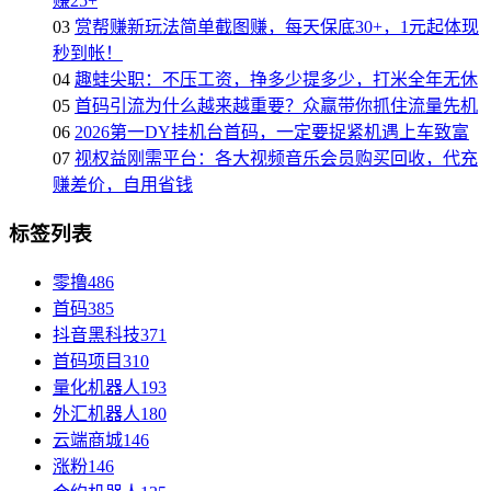
赚25+
03
赏帮赚新玩法简单截图赚，每天保底30+，1元起体现
秒到帐！
04
趣蛙尖职：不压工资，挣多少提多少，打米全年无休
05
首码引流为什么越来越重要？众赢带你抓住流量先机
06
2026第一DY挂机台首码，一定要捉紧机遇上车致富
07
视权益刚需平台：各大视频音乐会员购买回收，代充
赚差价，自用省钱
标签列表
零撸
486
首码
385
抖音黑科技
371
首码项目
310
量化机器人
193
外汇机器人
180
云端商城
146
涨粉
146