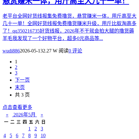
悬赏赚米一体，用斤高至大几十一单！
老平台全网好货线报集免费撸货，悬赏赚米一体，用斤高至大
几十一单！全网好货线报免费撸货赚米升级，用斤比蚁淘高多
了！qq350216735好货线报，2026年不干就会拍大腿的撸货薅
羊毛我发现了一个好物平台，超多0元商品等...
wudi886
2026-05-13
2.27 W 阅读
0 评论
1
2
3
下一页
末页
共 3 页
点击查看更多
«
2026年5月
»
一
二
三
四
五
六
日
1
2
3
4
5
6
7
8
9
10