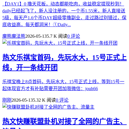
【DAY1】0 撸天花板，动态都能吃肉，收益稳定提现秒到！
daily已经起飞了，新人没注册的，一个币1.55米，新人直接送
5级，每天产1.6个币DAY超级零撸副业，走过路过别错过，保
底收益高，每天都润米！①Daily...
魔熊魔法熊
2026-05-13
5.7 K 阅读
0 评论
热文
乐祺宝首码，先玩水大，15号正式上
线，开一条线开团
乐祺宝晚上8点首码，先玩水大，15号正式上线，等到15号一
起体现官方才有补贴需要开团加我微信：jouh66
刚刚
2026-05-13
5.32 K 阅读
0 评论
热文
快赚联盟卦机对接了全网的广告主、