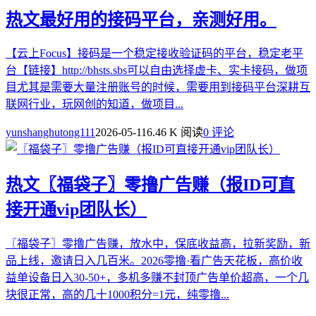
热文
最好用的接码平台，亲测好用。
【云上Focus】接码是一个稳定接收验证码的平台，稳定老平
台【链接】http://bhsts.sbs可以自由选择虚卡、实卡接码，做项
目尤其是需要大量注册账号的时候，需要用到接码平台深耕互
联网行业，玩网创的知道，做项目...
yunshanghutong111
2026-05-11
6.46 K 阅读
0 评论
热文
〖福袋子〗零撸广告赚（报ID可直
接开通vip团队长）
〖福袋子〗零撸广告赚，放水中，保底收益高，拉新奖励，新
品上线，邀请日入几百米。2026零撸·看广告天花板，高价收
益单设备日入30-50+，多机多赚不封顶广告单价超高，一个几
块很正常，高的几十1000积分=1元，纯零撸...