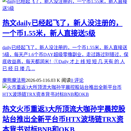
热文
daily已经起飞了，新人没注册的，
一个币1.55米，新人直接送5级
daily已经起飞了，新人没注册的，一个币1.55米，新人直接送
5级，每天产1.6个币DAY超级零撸副业，走过路过别错过，保
底收益高，每天都润米！①Daily 才上 线 短 短 几 天有 的 人
已 经 日 搂 几 ...
魔熊魔法熊
2026-05-11
6.03 K 阅读
0 评论
热文
火币重返3大所顶流大咖孙宇晨控股
站台推出全新平台币HTX波场链TRX资
本背书对标BNB和OKB