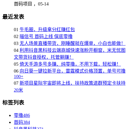
首码项目 ，
05-14
最近发表
01
牛毛圈，升级拿分红赚红包
02
喵信号 首码上线 保底零撸
03
无人场景直播带货，刚睡醒就在爆单，小白也能做！
04
利用抖音黑科技云端商城快速涨粉开橱窗，米无忧图
文带货抖音授权，托管躺赚！
05
倚天手游多号多赚、纯零撸，不用下载，轻松赚！
06
向日葵一键拉新平台，雷霆模式价格顶置，单号可撸
100+
07
新项目星际宇宙即将上线，扶持政策进群预定卡扶持
20米
标签列表
零撸
486
首码
384