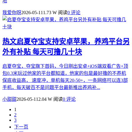
地
我爱你呀
2026-05-11
1.73 W 阅读
0 评论
热文
启夏夺宝支持安卓苹果，养鸡平台另
外有补贴 每天可撸几十块
启夏夺宝，夺宝旗下首码，今日刚出安卓+iOS端双看广告+顶
包0.3米玩过他家的平台都知道，他家的包是最好撸的不养机
保底收益高， 速度冲，单机每天20-50+，一条网络可以连3部
手机，每天破百不是问题平台最新推出养鸡补...
小甜甜
2026-05-11
2.04 W 阅读
0 评论
1
2
3
下一页