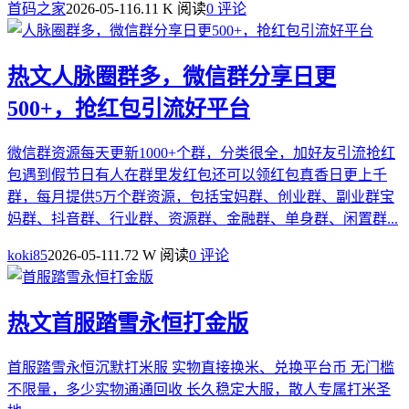
首码之家
2026-05-11
6.11 K 阅读
0 评论
热文
人脉圈群多，微信群分享日更
500+，抢红包引流好平台
微信群资源每天更新1000+个群，分类很全，加好友引流抢红
包遇到假节日有人在群里发红包还可以领红包真香日更上千
群，每月提供5万个群资源，包括宝妈群、创业群、副业群宝
妈群、抖音群、行业群、资源群、金融群、单身群、闲置群...
koki85
2026-05-11
1.72 W 阅读
0 评论
热文
首服踏雪永恒打金版
首服踏雪永恒沉默打米服 实物直接换米、兑换平台币 无门槛
不限量，多少实物通通回收 长久稳定大服，散人专属打米圣