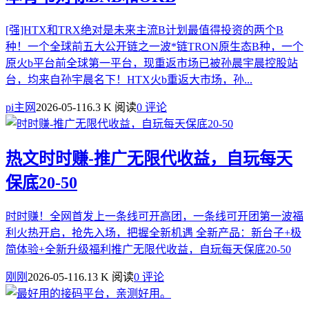
[强]HTX和TRX绝对是未来主流B计划最值得投资的两个B
种！一个全球前五大公开链之一波*链TRON原生态B种，一个
原火b平台前全球第一平台，现重返市场已被孙晨宇晨控股站
台，均来自孙宇晨名下！HTX火b重返大市场，孙...
pi主网
2026-05-11
6.3 K 阅读
0 评论
热文
时时赚-推广无限代收益，自玩每天
保底20-50
时时赚！全网首发上一条线可开高团，一条线可开团第一波福
利火热开启，抢先入场，把握全新机遇 全新产品：新台子+极
简体验+全新升级福利推广无限代收益，自玩每天保底20-50
刚刚
2026-05-11
6.13 K 阅读
0 评论