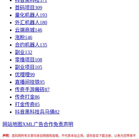
抖音黑科技
371
首码项目
309
量化机器人
193
外汇机器人
180
云端商城
146
涨粉
146
合约机器人
135
副业
132
零撸项目
108
副业项目
105
优哩哩
99
直播间挂铁
95
传奇手游搬砖
87
传奇打金
86
打金传奇
85
抖音黑科技兵马俑
82
网站地图
XML
广告合作
免责声明
声明
：
首码网所有文章均来自网络和投稿，不代表本站立场，请勿盲目下载注册，以免为您带来不