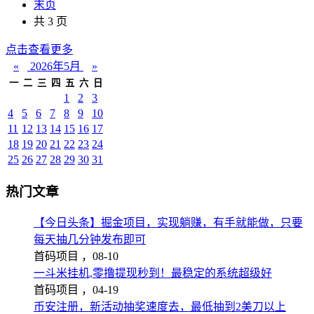
末页
共 3 页
点击查看更多
«
2026年5月
»
一
二
三
四
五
六
日
1
2
3
4
5
6
7
8
9
10
11
12
13
14
15
16
17
18
19
20
21
22
23
24
25
26
27
28
29
30
31
热门文章
【今日头条】掘金项目，实现躺赚，有手就能做，只要
每天抽几分钟发布即可
首码项目 ，
08-10
一斗米挂机,零撸提现秒到！最稳定的系统超级好
首码项目 ，
04-19
币安注册，新活动抽奖速度去，最低抽到2美刀以上