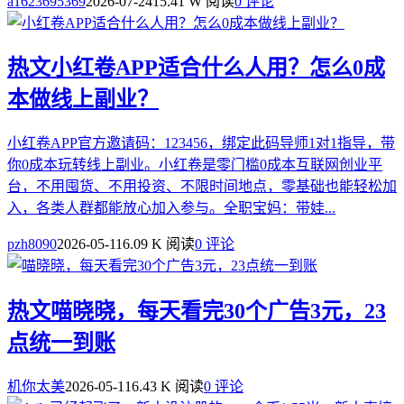
a1623695369
2026-07-24
15.41 W 阅读
0 评论
热文
小红卷APP适合什么人用？怎么0成
本做线上副业？
小红卷APP官方邀请码：123456，绑定此码导师1对1指导，带
你0成本玩转线上副业。小红卷是零门槛0成本互联网创业平
台，不用囤货、不用投资、不限时间地点，零基础也能轻松加
入，各类人群都能放心加入参与。全职宝妈：带娃...
pzh8090
2026-05-11
6.09 K 阅读
0 评论
热文
喵晓晓，每天看完30个广告3元，23
点统一到账
机你太美
2026-05-11
6.43 K 阅读
0 评论