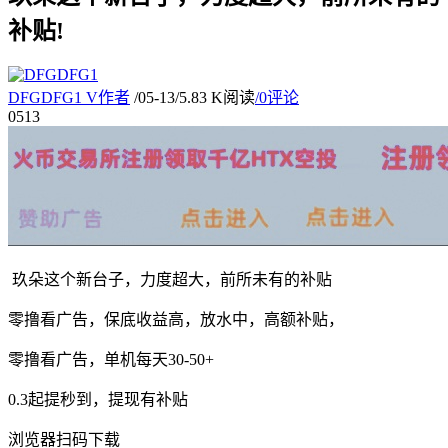
补贴!
DFGDFG1
V
作者
/
05-13
/
5.83 K阅读
/
0评论
05
13
玖朵这个新台子，力度超大，前所未有的补贴
零撸看广告，保底收益高，放水中，高额补贴，
零撸看广告，单机每天30-50+
0.3起提秒到，提现有补贴
浏览器扫码下载