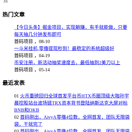
31
热门文章
【今日头条】掘金项目，实现躺赚，有手就能做，只要
每天抽几分钟发布即可
首码项目 ，
08-10
一斗米挂机,零撸提现秒到！最稳定的系统超级好
首码项目 ，
04-19
币安注册，新活动抽奖速度去，最低抽到2美刀以上
首码项目 ，
05-14
最近发表
01
火币重磅回归全球首发平台币HTX币圈顶级大咖孙宇
晨控股站台波场链TRX资本背书登陆纳斯达克大屏对标
BNB和OKB
02
首码刚出，AivyA零撸4位数，全网首发，团队无限袋
袋，干就完了
03
首码刚出，AivyA零撸4位数，全网首发，团队无限袋