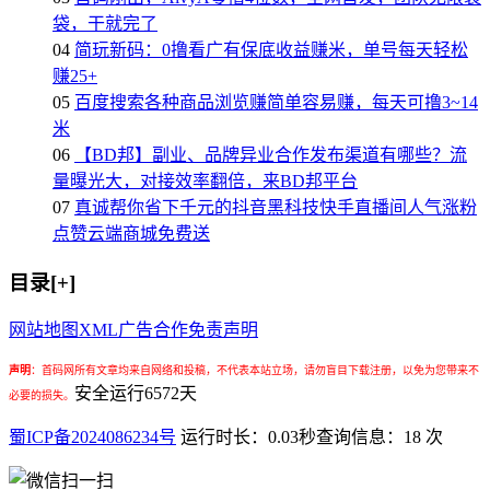
袋，干就完了
04
简玩新码：0撸看广有保底收益赚米，单号每天轻松
赚25+
05
百度搜索各种商品浏览赚简单容易赚，每天可撸3~14
米
06
【BD邦】副业、品牌异业合作发布渠道有哪些？流
量曝光大，对接效率翻倍，来BD邦平台
07
真诚帮你省下千元的抖音黑科技快手直播间人气涨粉
点赞云端商城免费送
目录[+]
网站地图
XML
广告合作
免责声明
声明
：
首码网所有文章均来自网络和投稿，不代表本站立场，请勿盲目下载注册，以免为您带来不
安全运行
6572
天
必要的损失。
蜀ICP备2024086234号
运行时长：0.03秒
查询信息：18 次