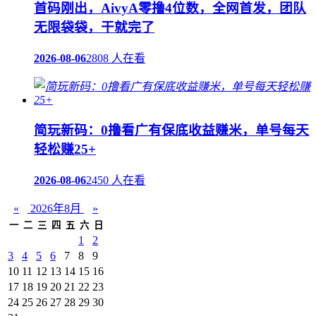
首码刚出，AivyA零撸4位数，全网首发，团队
无限袋袋，干就完了
2026-08-06
2808 人在看
简玩新码：0撸看广有保底收益赚米，单号每天
轻松赚25+
2026-08-06
2450 人在看
«
2026年8月
»
一
二
三
四
五
六
日
1
2
3
4
5
6
7
8
9
10
11
12
13
14
15
16
17
18
19
20
21
22
23
24
25
26
27
28
29
30