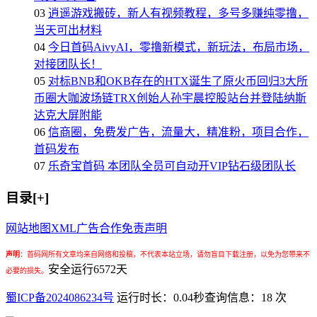
03
逍遥游戏搬砖，新人有视频教程，多号多赚纯零撸，
当天可出材料
04
今日首码AivyAI，零撸新模式，新玩法，布局市场，
对接团队长！
05
对标BNB和OKB存在的HTX诞生了原火币回归3大所
币圈大咖波场链TRX创始人孙宇晨控股站台并登陆纳斯
达克大屏附能
06
信商圈，免费发广告，流量大，精准粉，项目合作，
首码发布
07
乐奇宝首码 本团队全员可自动开VIP钻石级团队长
目录[+]
网站地图
XML
广告合作
免责声明
声明
：
首码网所有文章均来自网络和投稿，不代表本站立场，请勿盲目下载注册，以免为您带来不
安全运行
6572
天
必要的损失。
蜀ICP备2024086234号
运行时长：0.04秒
查询信息：18 次