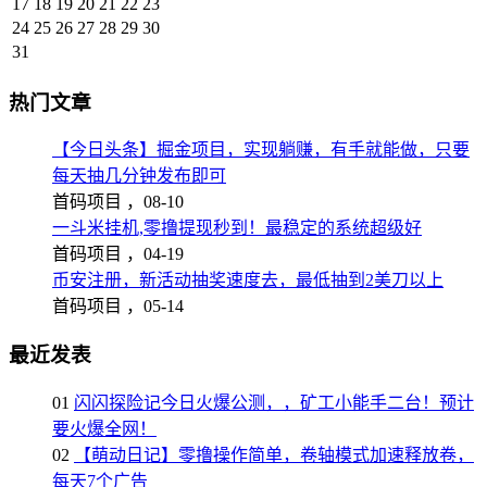
17
18
19
20
21
22
23
24
25
26
27
28
29
30
31
热门文章
【今日头条】掘金项目，实现躺赚，有手就能做，只要
每天抽几分钟发布即可
首码项目 ，
08-10
一斗米挂机,零撸提现秒到！最稳定的系统超级好
首码项目 ，
04-19
币安注册，新活动抽奖速度去，最低抽到2美刀以上
首码项目 ，
05-14
最近发表
01
闪闪探险记今日火爆公测，，矿工小能手二台！预计
要火爆全网！
02
【萌动日记】零撸操作简单，卷轴模式加速释放卷，
每天7个广告