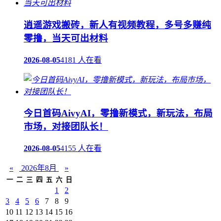
逍遥游戏搬砖，新人有视频教程，多号多赚纯
零撸，当天可出材料
2026-08-05
4181 人在看
今日首码AivyAI，零撸新模式，新玩法，布局
市场，对接团队长！
2026-08-05
4155 人在看
«
2026年8月
»
一
二
三
四
五
六
日
1
2
3
4
5
6
7
8
9
10
11
12
13
14
15
16