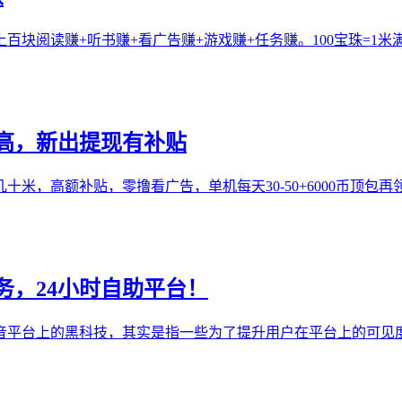
块阅读赚+听书赚+看广告赚+游戏赚+任务赚。100宝珠=1米
高，新出提现有补贴
米，高额补贴，零撸看广告，单机每天30-50+6000币顶包
务，24小时自助平台！
抖音平台上的黑科技，其实是指一些为了提升用户在平台上的可见