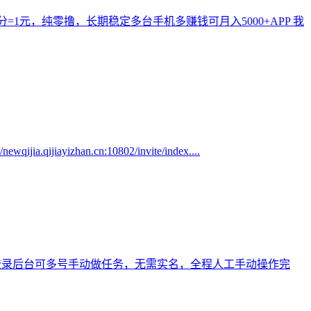
=1元，纯零撸，长期稳定多台手机多赚钱可月入5000+APP 我
an.cn:10802/invite/index....
机登录后台可多号手动做任务，无需实名，全程人工手动操作完