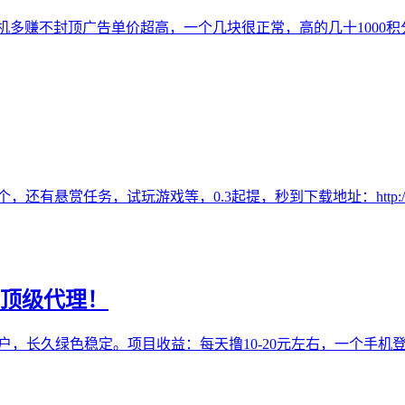
，多机多赚不封顶广告单价超高，一个几块很正常，高的几十1000积分
游戏等，0.3起提，秒到下载地址：http://newqijia.qijiayizh
招顶级代理！
用户，长久绿色稳定。项目收益：每天撸10-20元左右，一个手