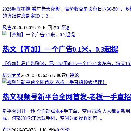
2026题库零撸·看广告天花板，高价收益单设备日入30-50+
的详细信息绑定ID ：3...
风古
2026-05-07
6.52 K 阅读
0 评论
热文
【齐加】一个广告0.1米，0.3起提
【齐加】看广告赚米，已上应用商店一个广0.1米左右，每天15个，还有悬赏任务，试玩
机你太美
2026-05-07
6.55 K 阅读
0 评论
热文
视频号新平台全网首发-老板一手直
新平台刚开一秒-全自动脚本➕手工单，空白市场 人人都是新
成，(不影响你正常玩手机，空闲时间操作即可 ...
直招
2026-05-07
6.11 K 阅读
0 评论