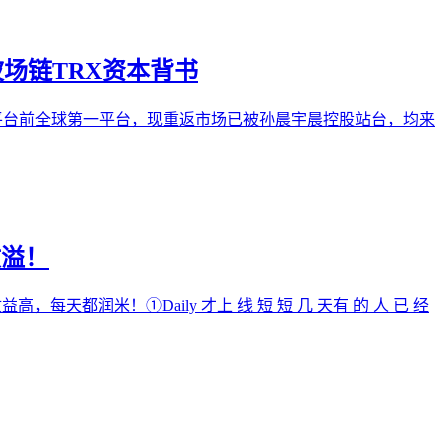
场链TRX资本背书
火b平台前全球第一平台，现重返市场已被孙晨宇晨控股站台，均来
收溢！
天都润米！①Daily 才上 线 短 短 几 天有 的 人 已 经