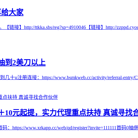
享给大家
kka.sbs/reg?sp=4910046【链接】http://zzppd.cyou/re
抽到2美刀以上
//www.bsmkweb.cc/activity/referral-entry/CPA
10元起提，实力代理重点扶持 真诚寻找
w.xrkapp.cc/web/qd/register?invite=111111首码