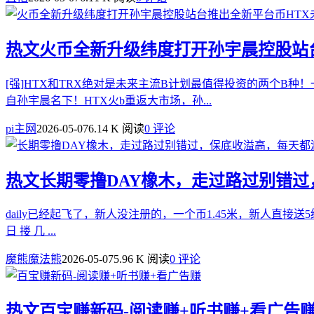
热文
火币全新升级纬度打开孙宇晨控股站
[强]HTX和TRX绝对是未来主流B计划最值得投资的两个B
自孙宇晨名下！HTX火b重返大市场，孙...
pi主网
2026-05-07
6.14 K 阅读
0 评论
热文
长期零撸DAY橡木，走过路过别错
daily已经起飞了，新人没注册的，一个币1.45米，新人直接送5
日 搂 几 ...
魔熊魔法熊
2026-05-07
5.96 K 阅读
0 评论
热文
百宝赚新码-阅读赚+听书赚+看广告