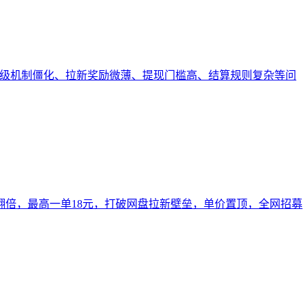
、层级机制僵化、拉新奖励微薄、提现门槛高、结算规则复杂等问
倍，最高一单18元，打破网盘拉新壁垒，单价置顶，全网招募