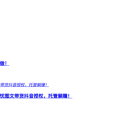
做！
忧图文带货抖音授权，托管躺赚！