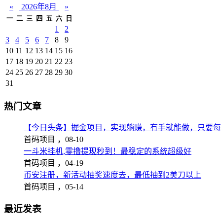
«
2026年8月
»
一
二
三
四
五
六
日
1
2
3
4
5
6
7
8
9
10
11
12
13
14
15
16
17
18
19
20
21
22
23
24
25
26
27
28
29
30
31
热门文章
【今日头条】掘金项目，实现躺赚，有手就能做，只要每
首码项目 ，
08-10
一斗米挂机,零撸提现秒到！最稳定的系统超级好
首码项目 ，
04-19
币安注册，新活动抽奖速度去，最低抽到2美刀以上
首码项目 ，
05-14
最近发表