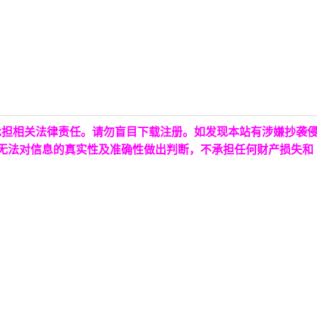
承担相关法律责任。请勿盲目下载注册。如发现本站有涉嫌抄袭
台无法对信息的真实性及准确性做出判断，不承担任何财产损失和