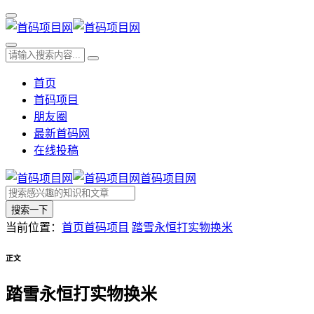
首页
首码项目
朋友圈
最新首码网
在线投稿
首码项目网
搜索一下
当前位置：
首页
首码项目
踏雪永恒打实物换米
正文
踏雪永恒打实物换米