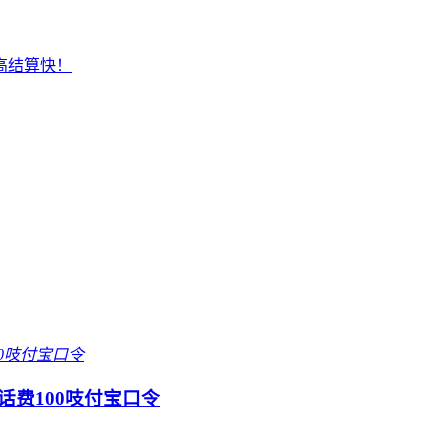
高结算快！
话费100吱付宝口令