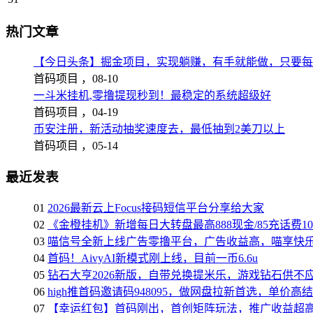
热门文章
【今日头条】掘金项目，实现躺赚，有手就能做，只要每
首码项目 ，
08-10
一斗米挂机,零撸提现秒到！最稳定的系统超级好
首码项目 ，
04-19
币安注册，新活动抽奖速度去，最低抽到2美刀以上
首码项目 ，
05-14
最近发表
01
2026最新云上Focus接码短信平台分享给大家
02
《金橙挂机》新增每日大转盘最高888现金/85充话费1
03
喵信号全新上线广告零撸平台，广告收益高，喵享快
04
首码！AivyAI新模式刚上线，目前一币6.6u
05
钻石大亨2026新版，自带兑换提米乐，游戏钻石供不
06
high推首码邀请码948095，做网盘拉新首选，单价高
07
【幸运红包】首码刚出，首创矩阵玩法，推广收益超