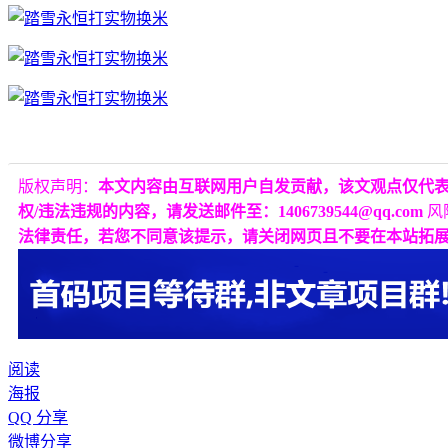
版权声明：
本文内容由互联网用户自发贡献，该文观点仅代
权/违法违规的内容，请发送邮件至：1406739544@qq.com
风
法律责任，若您不同意该提示，请关闭网页且不要在本站拓
阅读
海报
QQ 分享
微博分享