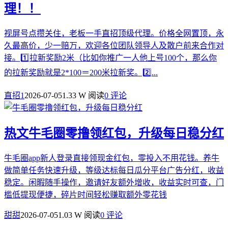
理！！
视屏号点攒关住，老板一手直招顶级代理。价格全网置顶，永
久最高价，少一赔万，欢迎各位团队领导人及散户前来合作对
接。1️⃣拉新奖励2米（比如你推广一人他上号100个，那么你
的拉新奖励就是2*100＝200米拉新奖。2️⃣...
直招1
2026-07-05
1.33 W 阅读
0 评论
热文
牛毛圈零撸领红包，升级每日稳分红
牛毛圈app新人登录直接领现金红包，零投入不用花钱。养牛
做简单任务快速升级，等级达标每日瓜分平台广告分红，收益
稳定。闲暇随手操作，邀请好友额外增收，收益实时可查，门
槛低提现便捷，碎片时间轻松赚取额外零花钱
甜甜
2026-07-05
1.03 W 阅读
0 评论