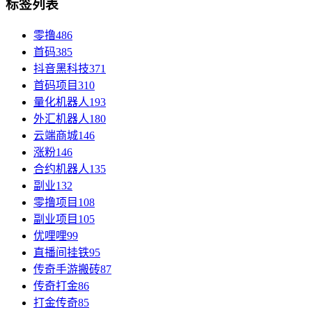
标签列表
零撸
486
首码
385
抖音黑科技
371
首码项目
310
量化机器人
193
外汇机器人
180
云端商城
146
涨粉
146
合约机器人
135
副业
132
零撸项目
108
副业项目
105
优哩哩
99
直播间挂铁
95
传奇手游搬砖
87
传奇打金
86
打金传奇
85