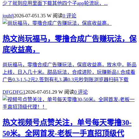
少了就到应用里面下载其他四个子app轮流玩，...
jouhfj
2026-07-05
1.35 W 阅读
0 评论
热文
尚玩福马，零撸合成广告赚玩法，保
底收益高，
尚玩福马，零撸合成广告赚玩法，保底收益高，放水中，新品
上线，日入几十米。甜品玩法，合成进阶，玩赚新品1.合成看
广告0.3-1.5-2元2.签到有礼3.满0.3元秒到账浏览器扫码下载
DFGDFG1
2026-07-05
1.29 W 阅读
0 评论
热文
视频号点赞关注，单号每天零撸30-
50米。全网首发-老板一手直招顶级代