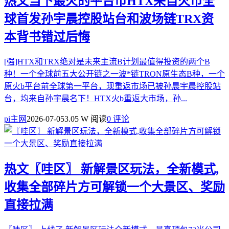
热文
当下最火的平台币HTX来自火币全
球首发孙宇晨控股站台和波场链TRX资
本背书错过后悔
[强]HTX和TRX绝对是未来主流B计划最值得投资的两个B
种！一个全球前五大公开链之一波*链TRON原生态B种，一个
原火b平台前全球第一平台，现重返市场已被孙晨宇晨控股站
台，均来自孙宇晨名下！HTX火b重返大市场，孙...
pi主网
2026-07-05
3.05 W 阅读
0 评论
热文
〖哇区〗 新解景区玩法，全新模式,
收集全部碎片方可解锁一个大景区、奖励
直接拉满