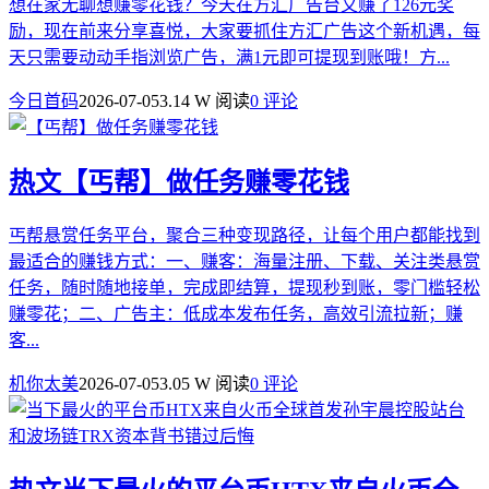
想在家无聊想赚零花钱？今天在方汇广告台又赚了126元奖
励，现在前来分享喜悦，大家要抓住方汇广告这个新机遇，每
天只需要动动手指浏览广告，满1元即可提现到账哦！方...
今日首码
2026-07-05
3.14 W 阅读
0 评论
热文
【丐帮】做任务赚零花钱
丐帮悬赏任务平台，聚合三种变现路径，让每个用户都能找到
最适合的赚钱方式：一、赚客：海量注册、下载、关注类悬赏
任务，随时随地接单，完成即结算，提现秒到账，零门槛轻松
赚零花；二、广告主：低成本发布任务，高效引流拉新；赚
客...
机你太美
2026-07-05
3.05 W 阅读
0 评论