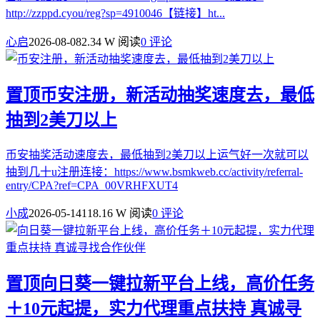
http://zzppd.cyou/reg?sp=4910046【链接】ht...
心启
2026-08-08
2.34 W 阅读
0 评论
置顶
币安注册，新活动抽奖速度去，最低
抽到2美刀以上
币安抽奖活动速度去，最低抽到2美刀以上运气好一次就可以
抽到几十u注册连接：https://www.bsmkweb.cc/activity/referral-
entry/CPA?ref=CPA_00VRHFXUT4
小成
2026-05-14
118.16 W 阅读
0 评论
置顶
向日葵一键拉新平台上线，高价任务
＋10元起提，实力代理重点扶持 真诚寻