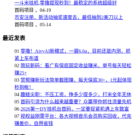
一斗米挂机,零撸提现秒到！最稳定的系统超级好
首码项目 ，
04-19
币安注册，新活动抽奖速度去，最低抽到2美刀以上
首码项目 ，
05-14
最近发表
01
零撸！AivyAI新模式，一碧6.6u，目前还是内测，抓
紧上车布道
02
简玩新码：看广有保底固定收益赚米，单号每天轻松
赚25+
03
赏帮赚新玩法简单截图赚，每天保底30+，1元起体现
秒到帐！
04
趣蛙尖职：不压工资，挣多少提多少，打米全年无休
05
首码引流为什么越来越重要？众赢带你抓住流量先机
06
2026第一DY挂机台首码，一定要捉紧机遇上车致富
07
视权益刚需平台：各大视频音乐会员购买回收，代充
赚差价，自用省钱