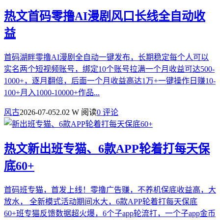
热文
首码零撸AI漫剧风口长线全自动收
益
首码湖畔零撸AI漫剧全自动一键发布，长期稳定每个人可以
实名两个短视频账号，绑定10个账号拉满一个月收益可达500-
1000+，逐月翻倍，后面一个月收益高达1万+一键操作日赚10-
100+月入1000-10000+作品...
风古
2026-07-05
2.02 W 阅读
0 评论
热文
新出班专猫、6款APP轮着打每天保
底60+
首码班专猫，首发上线！零撸广告赚，不养机保底收益高，大
放水， 全新模式活动期间水大，6款APP轮着打每天保底
60+班专猫反馈数据超火爆，6个子app轮流打，一个子app金币