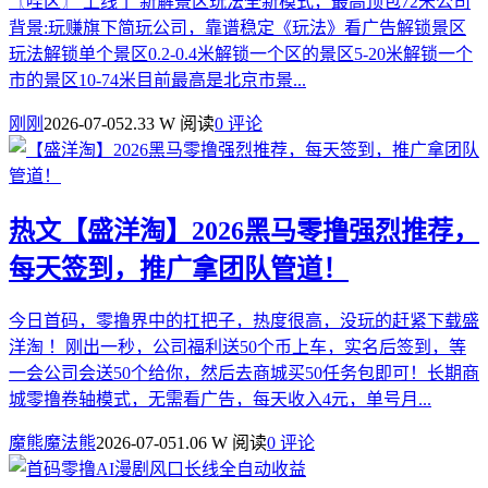
〖哇区〗 上线了 新解景区玩法全新模式，最高顶包72米公司
背景:玩赚旗下简玩公司，靠谱稳定《玩法》看广告解锁景区
玩法解锁单个景区0.2-0.4米解锁一个区的景区5-20米解锁一个
市的景区10-74米目前最高是北京市景...
刚刚
2026-07-05
2.33 W 阅读
0 评论
热文
【盛洋淘】2026黑马零撸强烈推荐，
每天签到，推广拿团队管道！
今日首码，零撸界中的扛把子，热度很高，没玩的赶紧下载盛
洋淘 ！刚出一秒，公司福利送50个币上车，实名后签到，等
一会公司会送50个给你，然后去商城买50任务包即可！长期商
城零撸卷轴模式，无需看广告，每天收入4元，单号月...
魔熊魔法熊
2026-07-05
1.06 W 阅读
0 评论