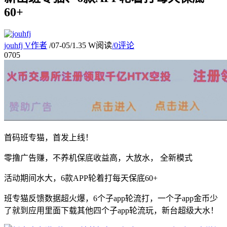
60+
jouhfj
V
作者
/
07-05
/
1.35 W阅读
/
0评论
07
05
首码班专猫，首发上线！
零撸广告赚，不养机保底收益高，大放水， 全新模式
活动期间水大，6款APP轮着打每天保底60+
班专猫反馈数据超火爆，6个子app轮流打，一个子app金币少
了就到应用里面下载其他四个子app轮流玩，新台超级大水！