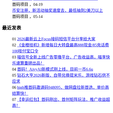
首码项目 ，
04-19
币安注册，新活动抽奖速度去，最低抽到2美刀以上
首码项目 ，
05-14
最近发表
01
2026最新云上Focus接码短信平台分享给大家
02
《金橙挂机》新增每日大转盘最高888现金/85充话费
100吱付宝口令
03
喵信号全新上线广告零撸平台，广告收益高，喵享快
乐速算重磅出品！
04
首码！AivyAI新模式刚上线，目前一币6.6u
05
钻石大亨2026新版，自带兑换提米乐，游戏钻石供不
应求
06
high推首码邀请码948095，做网盘拉新首选，单价高
结算快！
07
【幸运红包】首码刚出，首创矩阵玩法，推广收益超
高！