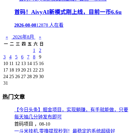
首码！AivyAI新模式刚上线，目前一币6.6u
2026-08-08
12878 人在看
«
2026年8月
»
一
二
三
四
五
六
日
1
2
3
4
5
6
7
8
9
10
11
12
13
14
15
16
17
18
19
20
21
22
23
24
25
26
27
28
29
30
31
热门文章
【今日头条】掘金项目，实现躺赚，有手就能做，只要
每天抽几分钟发布即可
首码项目 ，
08-10
一斗米挂机,零撸提现秒到！最稳定的系统超级好