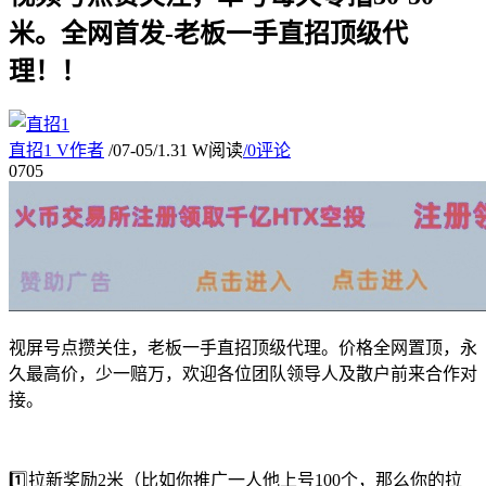
米。全网首发-老板一手直招顶级代
理！！
直招1
V
作者
/
07-05
/
1.31 W阅读
/
0评论
07
05
视屏号点攒关住，老板一手直招顶级代理。价格全网置顶，永
久最高价，少一赔万，欢迎各位团队领导人及散户前来合作对
接。
1️⃣拉新奖励2米（比如你推广一人他上号100个，那么你的拉