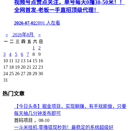
视频号点赞点关注，单号每天0撸30-50米！！
全网首发-老板一手直招顶级代理！
2026-07-02
2891 人在看
«
2026年8月
»
一
二
三
四
五
六
日
1
2
3
4
5
6
7
8
9
10
11
12
13
14
15
16
17
18
19
20
21
22
23
24
25
26
27
28
29
30
31
热门文章
【今日头条】掘金项目，实现躺赚，有手就能做，只要
每天抽几分钟发布即可
首码项目 ，
08-10
一斗米挂机,零撸提现秒到！最稳定的系统超级好