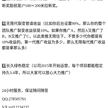
新奖励就是2*100＝200米拉新奖。
2️⃣无限代裂变管道收益（比如你后台设置90%，那么你的整个
团队推广裂变收益就是10%。如果你推广A，然后A又推广了
B，B又推广了C，以此类推无限往下，不管多少代你都是有
10%收益的。第一代推广收益为多少，那么无限每代推广收益
都是拿那么多）
3️⃣长久绿色稳定（公司2015年开始运营，每个项目都能稳定
持久3-4年，所以大家可以放心大力推广）
24小时服务，保证随问随答
QQ:278505761
VX:zyf12234237