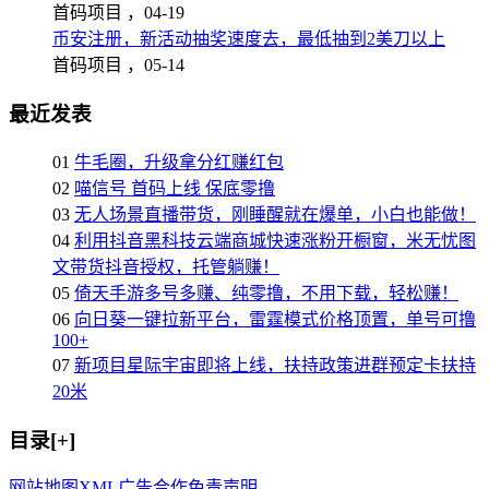
首码项目 ，
04-19
币安注册，新活动抽奖速度去，最低抽到2美刀以上
首码项目 ，
05-14
最近发表
01
牛毛圈，升级拿分红赚红包
02
喵信号 首码上线 保底零撸
03
无人场景直播带货，刚睡醒就在爆单，小白也能做！
04
利用抖音黑科技云端商城快速涨粉开橱窗，米无忧图
文带货抖音授权，托管躺赚！
05
倚天手游多号多赚、纯零撸，不用下载，轻松赚！
06
向日葵一键拉新平台，雷霆模式价格顶置，单号可撸
100+
07
新项目星际宇宙即将上线，扶持政策进群预定卡扶持
20米
目录[+]
网站地图
XML
广告合作
免责声明