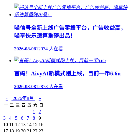
喵信号全新上线广告零撸平台，广告收益高，
喵享快乐速算重磅出品！
2026-08-08
12934 人在看
首码！AivyAI新模式刚上线，目前一币6.6u
2026-08-08
12878 人在看
«
2026年8月
»
一
二
三
四
五
六
日
1
2
3
4
5
6
7
8
9
10
11
12
13
14
15
16
17
18
19
20
21
22
23