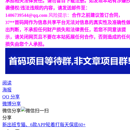
承担相关法律责任。请勿盲目下载注册。如发现本站有涉嫌
袭侵权/违法违规的内容，请发送邮件至：
1406739544@qq.com
风险提示：
合作之前建议签订合同，
37**首码网作为信息共享平台无法对信息的真实性及准确性
出判断，不承担任何财产损失和法律责任，若您不同意该提
示，请关闭网页且不要在本站拓展任何合作，否则造成的任
损失由您个人承担。
阅读
海报
QQ 分享
微博分享
微信分享
分享
新出班专猫、6款APP轮着打每天保底60+