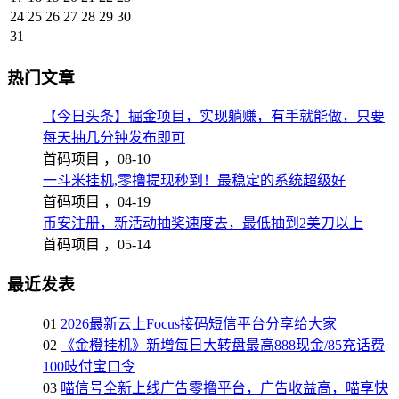
24
25
26
27
28
29
30
31
热门文章
【今日头条】掘金项目，实现躺赚，有手就能做，只要
每天抽几分钟发布即可
首码项目 ，
08-10
一斗米挂机,零撸提现秒到！最稳定的系统超级好
首码项目 ，
04-19
币安注册，新活动抽奖速度去，最低抽到2美刀以上
首码项目 ，
05-14
最近发表
01
2026最新云上Focus接码短信平台分享给大家
02
《金橙挂机》新增每日大转盘最高888现金/85充话费
100吱付宝口令
03
喵信号全新上线广告零撸平台，广告收益高，喵享快