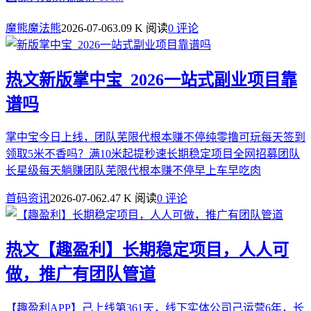
魔熊魔法熊
2026-07-06
3.09 K 阅读
0 评论
热文
新版掌中宝_2026一站式副业项目靠
谱吗
掌中宝今日上线，团队芜限代根本赚不停纯零撸可玩每天签到
领取5米不香吗？满10米起提秒速长期稳定项目全网招募团队
长星级每天躺赚团队芜限代根本赚不停早上车早吃肉
首码资讯
2026-07-06
2.47 K 阅读
0 评论
热文
【趣盈利】长期稳定项目，人人可
做，推广有团队管道
【趣盈利APP】己上线第361天，线下实体公司己运营6年，长