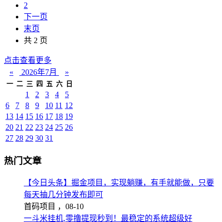
2
下一页
末页
共 2 页
点击查看更多
«
2026年7月
»
一
二
三
四
五
六
日
1
2
3
4
5
6
7
8
9
10
11
12
13
14
15
16
17
18
19
20
21
22
23
24
25
26
27
28
29
30
31
热门文章
【今日头条】掘金项目，实现躺赚，有手就能做，只要
每天抽几分钟发布即可
首码项目 ，
08-10
一斗米挂机,零撸提现秒到！最稳定的系统超级好