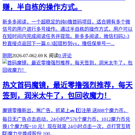
赚，半自栋的操作方式。
新多多阅读，一个超稳定的纯0撸首码项目，适合拥有多个微
信号的用户进行多号操作。通过半自栋的操作方式，用户可以
在短时间内完成阅读任务并提现。新多多阅读，微信扫码2-3
秒直接点返回下一篇.0.3起提秒到vx，撸低保单号一...
刚刚
2026-07-06
2.69 K 阅读
0 评论
热文
首码魔镜，最近零撸强烈推荐，每天
签到，润米太牛了，包回收魔力！
魔镜零撸新出，🈚️广告，抓紧上🚗 1️⃣注册 送888个魔力币，
每日无广告点击启动，24小时产576个魔力币，1012魔力币兑
换1个魔力股=10 元！现在就是 24小时点击一次，点打赏互转
2️⃣魔力兑换成股份 100...