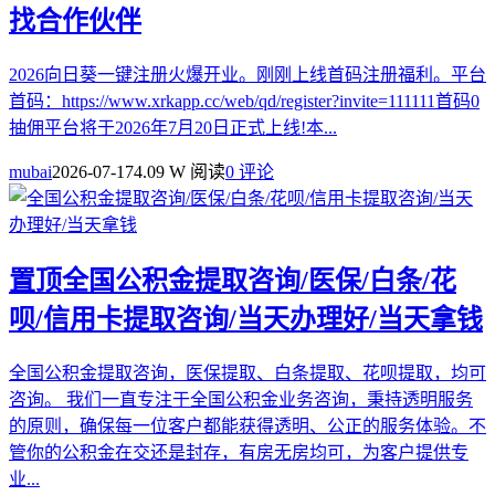
找合作伙伴
2026向日葵一键注册火爆开业。刚刚上线首码注册福利。平台
首码：https://www.xrkapp.cc/web/qd/register?invite=111111首码0
抽佣平台将于2026年7月20日正式上线!本...
mubai
2026-07-17
4.09 W 阅读
0 评论
置顶
全国公积金提取咨询/医保/白条/花
呗/信用卡提取咨询/当天办理好/当天拿钱
全国公积金提取咨询，医保提取、白条提取、花呗提取，均可
咨询。 我们一直专注于全国公积金业务咨询，秉持透明服务
的原则，确保每一位客户都能获得透明、公正的服务体验。不
管你的公积金在交还是封存，有房无房均可，为客户提供专
业...