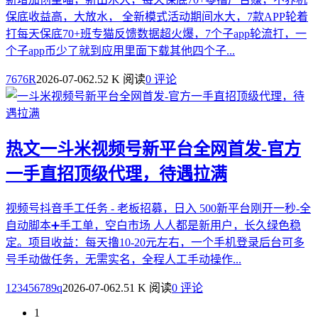
保底收益高，大放水， 全新模式活动期间水大，7款APP轮着
打每天保底70+班专猫反馈数据超火爆，7个子app轮流打，一
个子app币少了就到应用里面下载其他四个子...
7676R
2026-07-06
2.52 K 阅读
0 评论
热文
一斗米视频号新平台全网首发-官方
一手直招顶级代理，待遇拉满
视频号抖音手工任务 - 老板招募，日入 500新平台刚开一秒-全
自动脚本➕手工单，空白市场 人人都是新用户，长久绿色稳
定。项目收益：每天撸10-20元左右，一个手机登录后台可多
号手动做任务，无需实名，全程人工手动操作...
123456789q
2026-07-06
2.51 K 阅读
0 评论
1