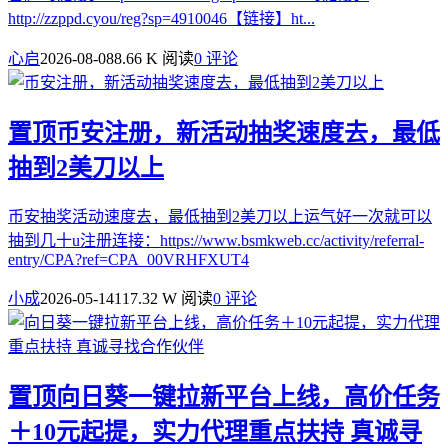
http://zzppd.cyou/reg?sp=4910046【链接】ht...
心启
2026-08-08
8.66 K 阅读
0 评论
置顶
币安注册，新活动抽奖速度去，最低
抽到2美刀以上
币安抽奖活动速度去，最低抽到2美刀以上运气好一次就可以
抽到几十u注册连接：https://www.bsmkweb.cc/activity/referral-
entry/CPA?ref=CPA_00VRHFXUT4
小成
2026-05-14
117.32 W 阅读
0 评论
置顶
向日葵一键拉新平台上线，高价任务
＋10元起提，实力代理重点扶持 真诚寻