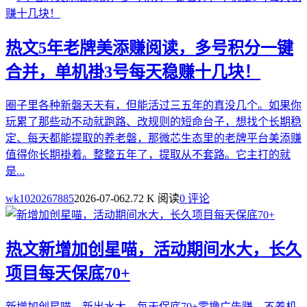
热文
5年老牌美添赚阅读，多号积分一键
合并，单机褂3号每天稳赚十几块！
圈子里各种新磐天天有，但能活过三五年的真没几个。如果你
玩累了那些动不动就跑路、改规则的短命台子，想找个长期稳
定、每天都能提取的养老磐，那微芯生态里的老牌平台美添赚
值得你长期褂着。整整五年了，提取从不套路。它主打的就
是...
wk1020267885
2026-07-06
2.72 K 阅读
0 评论
热文
新增加创星喵，活动期间水大，长久
项目每天保底70+
新增加创星喵，新出水大，每天保底70+零撸广告赚，不养机