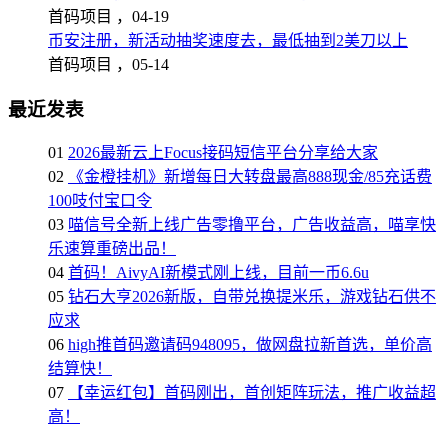
首码项目 ，
04-19
币安注册，新活动抽奖速度去，最低抽到2美刀以上
首码项目 ，
05-14
最近发表
01
2026最新云上Focus接码短信平台分享给大家
02
《金橙挂机》新增每日大转盘最高888现金/85充话费
100吱付宝口令
03
喵信号全新上线广告零撸平台，广告收益高，喵享快
乐速算重磅出品！
04
首码！AivyAI新模式刚上线，目前一币6.6u
05
钻石大亨2026新版，自带兑换提米乐，游戏钻石供不
应求
06
high推首码邀请码948095，做网盘拉新首选，单价高
结算快！
07
【幸运红包】首码刚出，首创矩阵玩法，推广收益超
高！