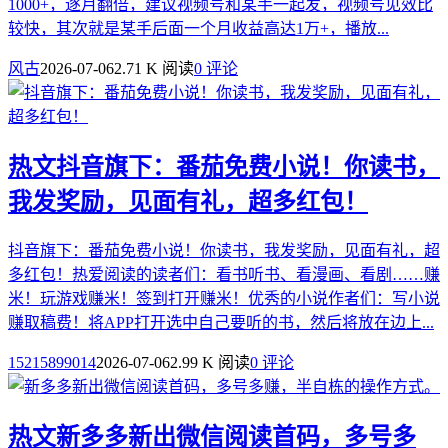
1000+，逐月翻倍，建议视频号和某手一起发，视频号见效比
较快，其次就是某手后面一个月收益高达1万+，播放...
风古
2026-07-06
2.71 K 阅读
0 评论
热文
抖音旗下：番茄免费小说！你读书，
我发奖励，见面有礼，超多红包！
抖音旗下：番茄免费小说！你读书，我发奖励，见面有礼，超
多红包！热爱阅读的读者们：看书听书、看漫画、看剧……赚
米！玩游戏赚米！签到打开赚米！优秀的小说作者们：写小说
赚取稿费！将APP打开选中自己要听的书，然后将放在边上...
15215899014
2026-07-06
2.99 K 阅读
0 评论
热文
新多多新出微信阅读首码，多号多