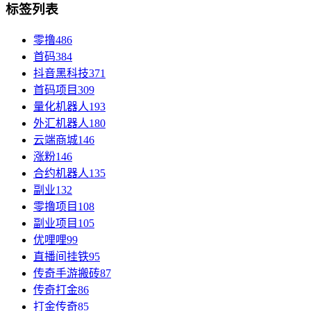
标签列表
零撸
486
首码
384
抖音黑科技
371
首码项目
309
量化机器人
193
外汇机器人
180
云端商城
146
涨粉
146
合约机器人
135
副业
132
零撸项目
108
副业项目
105
优哩哩
99
直播间挂铁
95
传奇手游搬砖
87
传奇打金
86
打金传奇
85