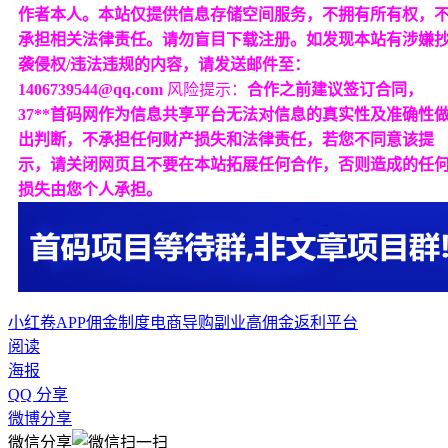
作者本人。本站仅提供信息存储空间服务，不拥有所有权，
承担相关法律责任。请勿盲目下载注册。如发现本站有涉嫌
袭侵权/违法违规的内容，请发送邮件至：
1406739544@qq.com
风险提示：
合作之前建议签订合同，
37**首码网作为信息共享平台无法对信息的真实性及准确性
出判断，不承担任何财产损失和法律责任，若您不同意该提
示，请关闭网页且不要在本站拓展任何合作，否则造成的任
损失由您个人承担。
小红卷APP佣金制度
电商导购副业
高佣金返利平台
阅读
海报
QQ 分享
微博分享
微信分享