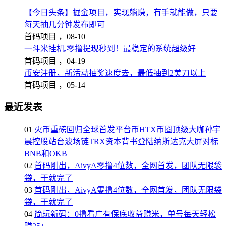
【今日头条】掘金项目，实现躺赚，有手就能做，只要
每天抽几分钟发布即可
首码项目 ，
08-10
一斗米挂机,零撸提现秒到！最稳定的系统超级好
首码项目 ，
04-19
币安注册，新活动抽奖速度去，最低抽到2美刀以上
首码项目 ，
05-14
最近发表
01
火币重磅回归全球首发平台币HTX币圈顶级大咖孙宇
晨控股站台波场链TRX资本背书登陆纳斯达克大屏对标
BNB和OKB
02
首码刚出，AivyA零撸4位数，全网首发，团队无限袋
袋，干就完了
03
首码刚出，AivyA零撸4位数，全网首发，团队无限袋
袋，干就完了
04
简玩新码：0撸看广有保底收益赚米，单号每天轻松