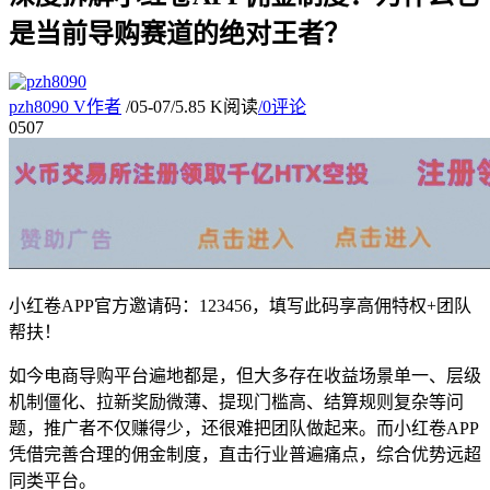
是当前导购赛道的绝对王者？
pzh8090
V
作者
/
05-07
/
5.85 K阅读
/
0评论
05
07
小红卷APP官方邀请码：123456，填写此码享高佣特权+团队
帮扶！
如今电商导购平台遍地都是，但大多存在收益场景单一、层级
机制僵化、拉新奖励微薄、提现门槛高、结算规则复杂等问
题，推广者不仅赚得少，还很难把团队做起来。而小红卷APP
凭借完善合理的佣金制度，直击行业普遍痛点，综合优势远超
同类平台。