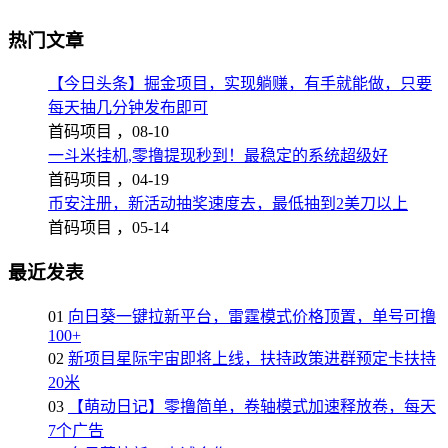
热门文章
【今日头条】掘金项目，实现躺赚，有手就能做，只要
每天抽几分钟发布即可
首码项目 ，
08-10
一斗米挂机,零撸提现秒到！最稳定的系统超级好
首码项目 ，
04-19
币安注册，新活动抽奖速度去，最低抽到2美刀以上
首码项目 ，
05-14
最近发表
01
向日葵一键拉新平台，雷霆模式价格顶置，单号可撸
100+
02
新项目星际宇宙即将上线，扶持政策进群预定卡扶持
20米
03
【萌动日记】零撸简单，卷轴模式加速释放卷，每天
7个广告