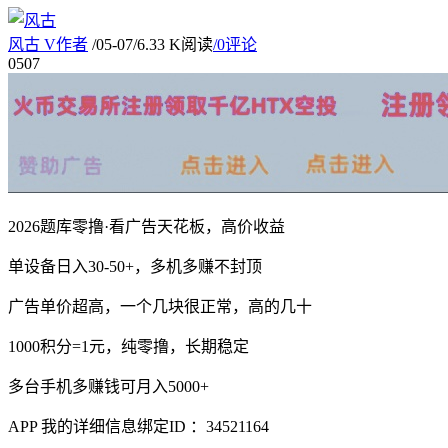
风古
V
作者
/
05-07
/
6.33 K阅读
/
0评论
05
07
2026题库零撸·看广告天花板，高价收益
单设备日入30-50+，多机多赚不封顶
广告单价超高，一个几块很正常，高的几十
1000积分=1元，纯零撸，长期稳定
多台手机多赚钱可月入5000+
APP 我的详细信息绑定ID ：34521164