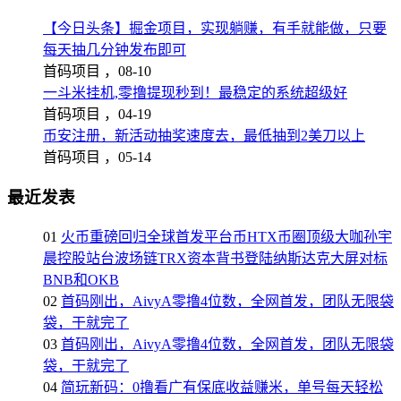
【今日头条】掘金项目，实现躺赚，有手就能做，只要
每天抽几分钟发布即可
首码项目 ，
08-10
一斗米挂机,零撸提现秒到！最稳定的系统超级好
首码项目 ，
04-19
币安注册，新活动抽奖速度去，最低抽到2美刀以上
首码项目 ，
05-14
最近发表
01
火币重磅回归全球首发平台币HTX币圈顶级大咖孙宇
晨控股站台波场链TRX资本背书登陆纳斯达克大屏对标
BNB和OKB
02
首码刚出，AivyA零撸4位数，全网首发，团队无限袋
袋，干就完了
03
首码刚出，AivyA零撸4位数，全网首发，团队无限袋
袋，干就完了
04
简玩新码：0撸看广有保底收益赚米，单号每天轻松