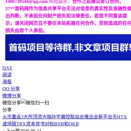
1406739544@qq.com
风险提示：
合作之前建议签订合同，
37**首码网作为信息共享平台无法对信息的真实性及准确性
出判断，不承担任何财产损失和法律责任，若您不同意该提
示，请关闭网页且不要在本站拓展任何合作，否则造成的任
损失由您个人承担。
DAY
阅读
海报
QQ 分享
微博分享
微信分享
分享
火币重返3大所顶流大咖孙宇晨控股站台推出全新平台币HTX
波场链TRX资本背书对标BNB和OKB
« 上一篇
2026-05-11