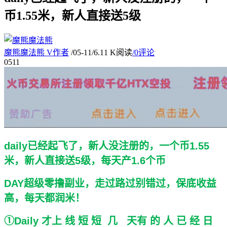
币1.55米，新人直接送5级
魔熊魔法熊
V
作者
/
05-11
/
6.11 K阅读
/
0评论
05
11
daily已经起飞了，新人没注册的，一个币1.55
米，新人直接送5级，每天产1.6个币
DAY超级零撸副业，走过路过别错过，保底收益
高，每天都润米！
①Daily 才上 线 短 短 几 天有 的 人 已 经 日