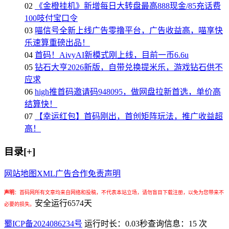
02
《金橙挂机》新增每日大转盘最高888现金/85充话费
100吱付宝口令
03
喵信号全新上线广告零撸平台，广告收益高，喵享快
乐速算重磅出品！
04
首码！AivyAI新模式刚上线，目前一币6.6u
05
钻石大亨2026新版，自带兑换提米乐，游戏钻石供不
应求
06
high推首码邀请码948095，做网盘拉新首选，单价高
结算快！
07
【幸运红包】首码刚出，首创矩阵玩法，推广收益超
高！
目录[+]
网站地图
XML
广告合作
免责声明
声明
：
首码网所有文章均来自网络和投稿，不代表本站立场，请勿盲目下载注册，以免为您带来不
安全运行
6574
天
必要的损失。
蜀ICP备2024086234号
运行时长：0.03秒
查询信息：15 次