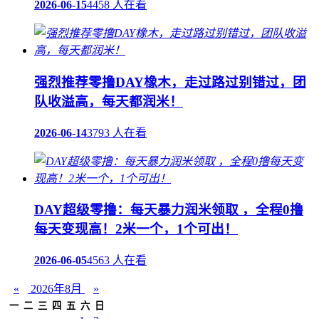
2026-06-15
4458 人在看
强烈推荐零撸DAY橡木，走过路过别错过，团
队收溢高，每天都润米！
2026-06-14
3793 人在看
DAY超级零撸：每天暴力润米领取 ，全程0撸
每天变现高！2米一个，1个可出！
2026-06-05
4563 人在看
«
2026年8月
»
一
二
三
四
五
六
日