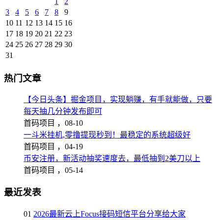
1
2
3
4
5
6
7
8
9
10
11
12
13
14
15
16
17
18
19
20
21
22
23
24
25
26
27
28
29
30
31
热门文章
【今日头条】掘金项目，实现躺赚，有手就能做，只要
每天抽几分钟发布即可
首码项目 ，
08-10
一斗米挂机,零撸提现秒到！最稳定的系统超级好
首码项目 ，
04-19
币安注册，新活动抽奖速度去，最低抽到2美刀以上
首码项目 ，
05-14
最近发表
01
2026最新云上Focus接码短信平台分享给大家