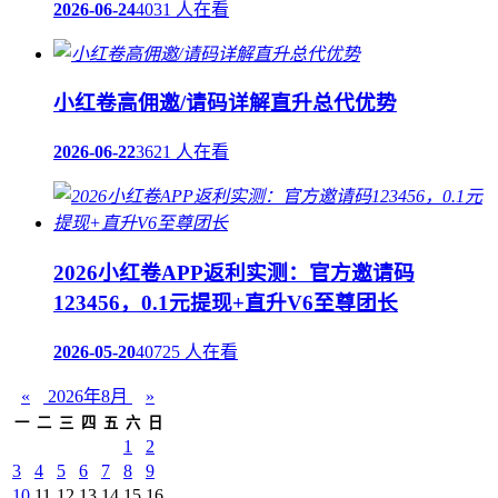
2026-06-24
4031 人在看
小红卷高佣邀/请码详解直升总代优势
2026-06-22
3621 人在看
2026小红卷APP返利实测：官方邀请码
123456，0.1元提现+直升V6至尊团长
2026-05-20
40725 人在看
«
2026年8月
»
一
二
三
四
五
六
日
1
2
3
4
5
6
7
8
9
10
11
12
13
14
15
16