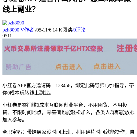
线上副业？
pzh8090
V
作者
/
05-11
/
6.14 K阅读
/
0评论
05
11
小红卷APP官方邀请码：123456，绑定此码导师1对1指导，带
你0成本玩转线上副业。
小红卷是零门槛0成本互联网创业平台，不用囤货、不用投
资、不限时间地点，零基础也能轻松加入，各类人群都能放心
加入参与。
全职宝妈：带娃居家没时间上班，利用碎片时间就能操作，自