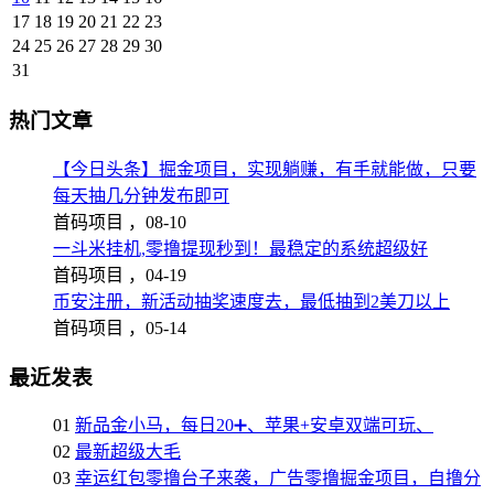
17
18
19
20
21
22
23
24
25
26
27
28
29
30
31
热门文章
【今日头条】掘金项目，实现躺赚，有手就能做，只要
每天抽几分钟发布即可
首码项目 ，
08-10
一斗米挂机,零撸提现秒到！最稳定的系统超级好
首码项目 ，
04-19
币安注册，新活动抽奖速度去，最低抽到2美刀以上
首码项目 ，
05-14
最近发表
01
新品金小马，每日20➕、苹果+安卓双端可玩、
02
最新超级大毛
03
幸运红包零撸台子来袭，广告零撸掘金项目，自撸分