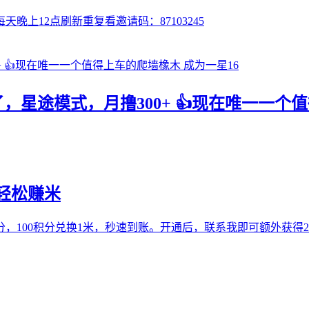
上12点刷新重复看邀请码：87103245
个了，星途模式，月撸300+ 👍现在唯一一个
轻松赚米
，100积分兑换1米，秒速到账。开通后，联系我即可额外获得