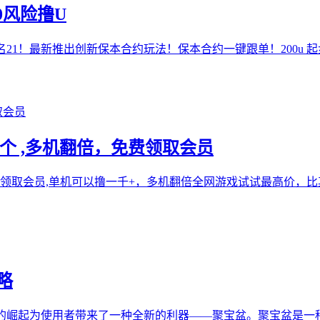
0风险撸U
排名21！最新推出创新保本合约玩法！保本合约一键跟单！200u
/个 ,多机翻倍，免费领取会员
免费领取会员,单机可以撸一千+，多机翻倍全网游戏试试最高价，比其
略
的崛起为使用者带来了一种全新的利器——聚宝盆。聚宝盆是一