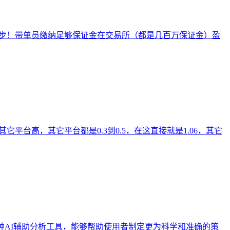
 起步！带单员缴纳足够保证金在交易所（都是几百万保证金）盈
它平台高，其它平台都是0.3到0.5，在这直接就是1.06，其它
种AI辅助分析工具，能够帮助使用者制定更为科学和准确的策