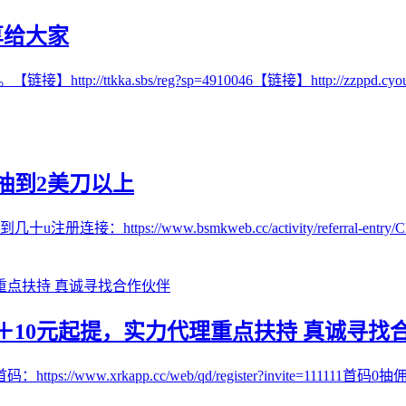
享给大家
kka.sbs/reg?sp=4910046【链接】http://zzppd.cyou/re
抽到2美刀以上
//www.bsmkweb.cc/activity/referral-entry/CPA
10元起提，实力代理重点扶持 真诚寻找
w.xrkapp.cc/web/qd/register?invite=111111首码