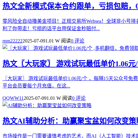
热文
全新模式保本合约跟单，亏损包赔，
零风险全自动撸美金项目！正规交易所Websea！全球非小号
利了你带走！亏损的话平台用保证金秒赔付...
rnm22222
2025-07-09
1.01 W 阅读
0 评论
热文
〖大玩家〗 游戏试玩最低单价1.06元
〖大玩家〗 游戏试玩最低单价1.06元/个 ，每隔15天公众号
平台会员要每个月充值，在这...
QQWW11
2025-07-09
1.01 W 阅读
0 评论
热文
AI辅助分析：助赢聚宝盆如何改变策
市场操作是一门需要谨慎考虑的艺术，而AI（人工智能）技术