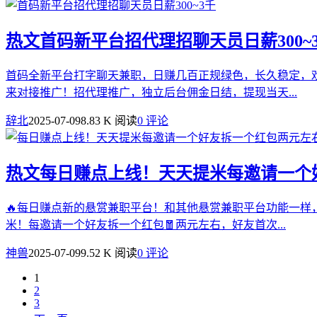
热文
首码新平台招代理招聊天员日薪300~
首码全新平台打字聊天兼职，日赚几百正规绿色，长久稳定，
来对接推广！招代理推广，独立后台佣金日结，提现当天...
辞北
2025-07-09
8.83 K 阅读
0 评论
热文
每日赚点上线！天天提米每邀请一个
🔥每日赚点新的悬赏兼职平台！和其他悬赏兼职平台功能一样
米！每邀请一个好友拆一个红包🧧两元左右，好友首次...
神兽
2025-07-09
9.52 K 阅读
0 评论
1
2
3