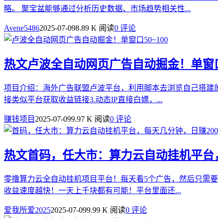
略。 聚宝盆能够通过分析历史数据、市场趋势相关性...
Avene5486
2025-07-09
8.89 K 阅读
0 评论
热文
卢波全自动网页广告自动掘金！单窗口5
项目介绍：海外广告联盟卢波平台，利用脚本去浏览自己搭建的
接类似平台获取收益链接3.动态IP直接白嫖，...
赚钱项目
2025-07-09
9.97 K 阅读
0 评论
热文
首码，任大市：算力云自动挂机平台，
零撸算力云全自动挂机项目平台！每天看5个广告，然后只需要
收益速度越快！一天上千块都有可能！平台里面还...
爱我所爱2025
2025-07-09
9.99 K 阅读
0 评论