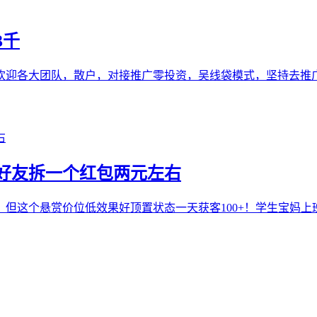
3千
欢迎各大团队，散户，对接推广零投资，吴线袋模式，坚持去推
好友拆一个红包两元左右
，但这个悬赏价位低效果好顶置状态一天获客100+！学生宝妈