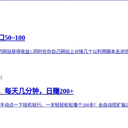
0~100
网站获得收益1.同时在你自己网站上对接几个以利用脚本去浏览
每天几分钟，日赚200+
手动点一下挂机就行。一天轻轻松松撸个200多！全自动挖矿每