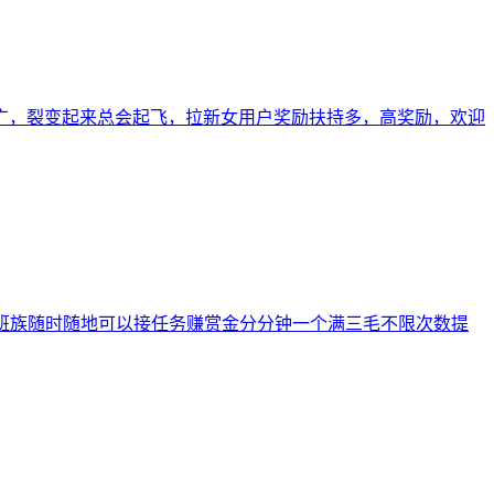
广，裂变起来总会起飞，拉新女用户奖励扶持多，高奖励，欢迎
上班族随时随地可以接任务赚赏金分分钟一个满三毛不限次数提