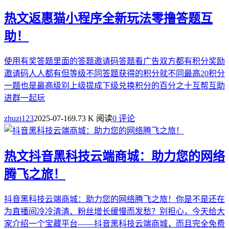
热文
返惠猫小程序全新玩法零撸答题互
助！
使用有奖答题里面的答题邀请码答题看广告双方都有积分奖励
邀请码人人都有但等级不同答题获得的积分就不同最高20积分
一题也是最高级别上级提成下级兑换积分的百分之十互帮互助
进群一起玩
zhuzi123
2025-07-16
9.73 K 阅读
0 评论
热文
​抖音黑科技云端商城：助力您的网络
腾飞之旅！
抖音黑科技云端商城：助力您的网络腾飞之旅！你是不是还在
为直播间冷冷清清、粉丝增长缓慢而发愁？别担心，今天给大
家介绍一个宝藏平台——抖音黑科技云端商城，而且完全免费