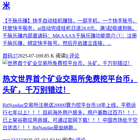
米
【千脉乐赚】快手自动挂机赚钱，一部手机，一个快手账号，
托管快手服务，ai自动完成挂机日进28.8元，满5起极速到账。
千脉乐赚内部邀请码：MKAAAX千脉乐赚功能简介:①：注册
千脉乐赚，绑定快手账号，然后开启建立连接，...
首码37
2025-07-16
9.85 K 阅读
0 评论
热文
世界首个矿业交易所免费挖平台币，
头矿，千万别错过！
BitNasdaq交易所注册送20000算力挖平台币18年上线，平稳运
行七年以上！！！目前海外用户居多，用户基数过百万！！！
已上架谷歌应用商城，可通过官网下载！！！中国市场处于空
白状态！！！BitNasdaq是由纳斯...