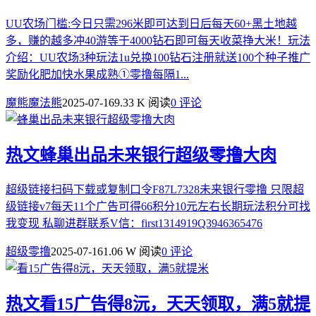
UU农场门槛:今日只需296米即可达到日后每天60+黑土地越
多，赚的越多冲40游等于4000钻石即可每天收菜挣大米！玩法
介绍：UU农场3种玩法1u兑换100钻石注册就送100个种子推广
奖励化肥加快水果成熟①零撸每隔1...
魔熊魔法熊
2025-07-16
9.33 K 阅读
0 评论
热文
蜂巢出品未来银行超级零撸大肉
超级链接扫码下载或复制口令F87L7328未来银行零撸 只限超
级链接v7每天11个广告可得66积分10元左右长期玩法积分可找
我变现 私聊进群联系V信：first1314919Q3946365476
超级零撸
2025-07-16
1.06 W 阅读
0 评论
热文
看15广告得8沅，天天领取，满5就提