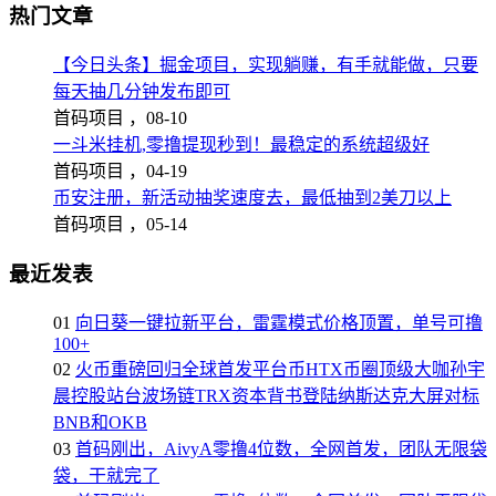
热门文章
【今日头条】掘金项目，实现躺赚，有手就能做，只要
每天抽几分钟发布即可
首码项目 ，
08-10
一斗米挂机,零撸提现秒到！最稳定的系统超级好
首码项目 ，
04-19
币安注册，新活动抽奖速度去，最低抽到2美刀以上
首码项目 ，
05-14
最近发表
01
向日葵一键拉新平台，雷霆模式价格顶置，单号可撸
100+
02
火币重磅回归全球首发平台币HTX币圈顶级大咖孙宇
晨控股站台波场链TRX资本背书登陆纳斯达克大屏对标
BNB和OKB
03
首码刚出，AivyA零撸4位数，全网首发，团队无限袋
袋，干就完了