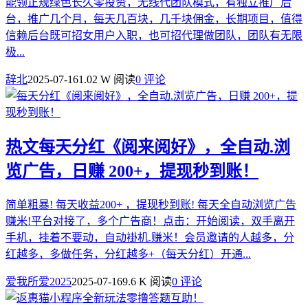
能领正规绿色长久零投资，无线代团队模式，有独立推广后
台，推广几个月，每天几百块，几千块佣金，长期项目，值得
信赖后台既可招女用户入职，也可招代理做团队，团队有无限
极...
辞北
2025-07-16
1.02 W 阅读
0 评论
热文
每天分红《阅来阅好》，全自动.浏
览广告，日赚 200+，提现秒到账！
简单粗暴! 每天收益200+ ，提现秒到账! 每天全自动浏览广告
赚米!平台对接了，多个广告商！点击：开始阅读，双手离开
手机，挂着不要动，自动褂机.赚米！会员邀请的人越多，分
红越多，多做任务，分红越多+（每天分红）开通...
爱我所爱2025
2025-07-16
9.6 K 阅读
0 评论