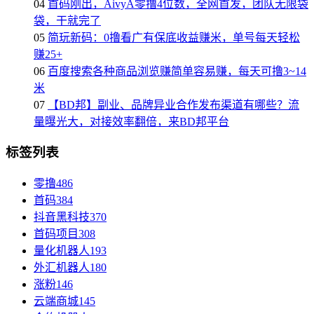
04
首码刚出，AivyA零撸4位数，全网首发，团队无限袋
袋，干就完了
05
简玩新码：0撸看广有保底收益赚米，单号每天轻松
赚25+
06
百度搜索各种商品浏览赚简单容易赚，每天可撸3~14
米
07
【BD邦】副业、品牌异业合作发布渠道有哪些？流
量曝光大，对接效率翻倍，来BD邦平台
标签列表
零撸
486
首码
384
抖音黑科技
370
首码项目
308
量化机器人
193
外汇机器人
180
涨粉
146
云端商城
145