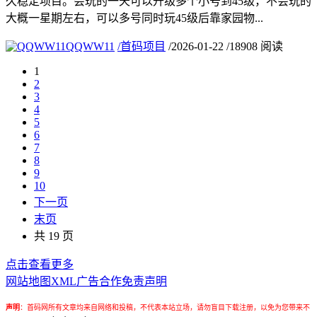
久稳定项目。会玩的一天可以升级多个小号到45级，不会玩的
大概一星期左右，可以多号同时玩45级后靠家园物...
QQWW11
/
首码项目
/
2026-01-22
/
18908 阅读
1
2
3
4
5
6
7
8
9
10
下一页
末页
共 19 页
点击查看更多
网站地图
XML
广告合作
免责声明
声明
：
首码网所有文章均来自网络和投稿，不代表本站立场，请勿盲目下载注册，以免为您带来不