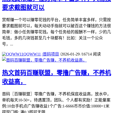
要求截图就可以
赏帮赚一个可以赚零花钱的平台，任务简单丰富多样，只需按
要求截图就可以，每天动动手指就可以破百这个赚钱的方法很
简单：做小任务赚零花钱。每个任务给的报酬不一样，少的几
毛钱，多的几块钱甚至几十块都有！比如：关注一个公众
号，...
QQWW11
/
首码项目
/
2026-01-29
/
16714 阅读
热文
首码百赚联盟，零撸广告赚，不养机
收益高，
首码〖百赚联盟〗零撸广告赚，不养机保底收益高，放水中，
单机每天10-50+，待遇置顶，团队、个人都有奖励！正能量案
例:10台手机点广告赚收益1个广告:1-6666币币价值:10000=1米
提现门槛: 满0.3即可无限...