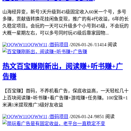
山海经异变，新号3天升级到45级固定收入60米一个号，多号
多赚，贡献值转换花挂闲鱼变现，推广的有4代收溢，6年的长
久稳定项目。会玩的一天可以升级多个小号到45级，不会玩的
大概一星期左右，可以多号同时玩45级后靠家园物...
QQWW11
/
首码项目
/
2026-01-26
/
11414 阅读
热文
百宝赚刚新出，阅读赚+听书赚+广
告赚
【百宝赚】首码，不养机看广告，保底收益高，一天轻松几十
上百块阅读赚+听书赚+看广告赚+游戏赚+任务赚。100宝珠=1
米满1米提现推广3级好友收益
QQWW11
/
首码项目
/
2026-01-24
/
9851 阅读