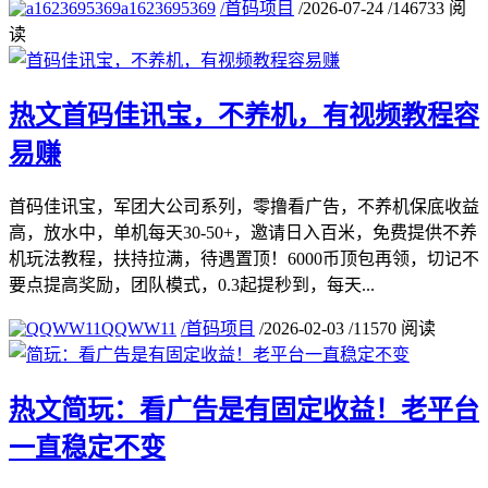
a1623695369
/
首码项目
/
2026-07-24
/
146733 阅
读
热文
首码佳讯宝，不养机，有视频教程容
易赚
首码佳讯宝，军团大公司系列，零撸看广告，不养机保底收益
高，放水中，单机每天30-50+，邀请日入百米，免费提供不养
机玩法教程，扶持拉满，待遇置顶！6000币顶包再领，切记不
要点提高奖励，团队模式，0.3起提秒到，每天...
QQWW11
/
首码项目
/
2026-02-03
/
11570 阅读
热文
简玩：看广告是有固定收益！老平台
一直稳定不变