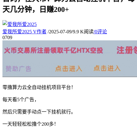
天几分钟，日赚200+
爱我所爱2025
V
作者
/
2025-07-09
/
9.9 K阅读
/
0评论
07
09
零撸算力云全自动挂机项目平台！
每天看5个广告，
然后只需要手动点一下挂机就行。
一天轻轻松松撸个200多！