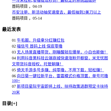
一斗米挂机,零撸提现秒到！最稳定的系统超级好
首码项目 ，
04-19
币安注册，新活动抽奖速度去，最低抽到2美刀以上
首码项目 ，
05-14
最近发表
01
牛毛圈，升级拿分红赚红包
02
喵信号 首码上线 保底零撸
03
无人场景直播带货，刚睡醒就在爆单，小白也能做！
04
利用抖音黑科技云端商城快速涨粉开橱窗，米无忧图
文带货抖音授权，托管躺赚！
05
倚天手游多号多赚、纯零撸，不用下载，轻松赚！
06
向日葵一键拉新平台，雷霆模式价格顶置，单号可撸
100+
07
新项目星际宇宙即将上线，扶持政策进群预定卡扶持
20米
目录[+]