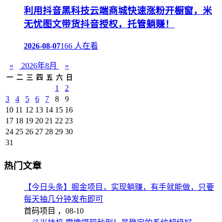
利用抖音黑科技云端商城快速涨粉开橱窗，米
无忧图文带货抖音授权，托管躺赚！
2026-08-07
166 人在看
«
2026年8月
»
一
二
三
四
五
六
日
1
2
3
4
5
6
7
8
9
10
11
12
13
14
15
16
17
18
19
20
21
22
23
24
25
26
27
28
29
30
31
热门文章
【今日头条】掘金项目，实现躺赚，有手就能做，只要
每天抽几分钟发布即可
首码项目 ，
08-10