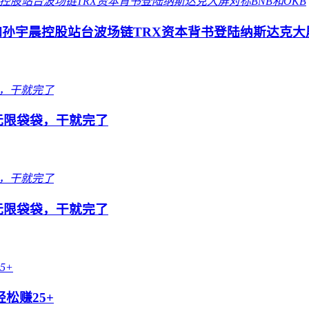
孙宇晨控股站台波场链TRX资本背书登陆纳斯达克大屏
队无限袋袋，干就完了
队无限袋袋，干就完了
松赚25+