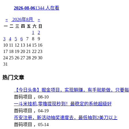
2026-08-06
1344 人在看
«
2026年8月
»
一
二
三
四
五
六
日
1
2
3
4
5
6
7
8
9
10
11
12
13
14
15
16
17
18
19
20
21
22
23
24
25
26
27
28
29
30
31
热门文章
【今日头条】掘金项目，实现躺赚，有手就能做，只要每
首码项目 ，
08-10
一斗米挂机,零撸提现秒到！最稳定的系统超级好
首码项目 ，
04-19
币安注册，新活动抽奖速度去，最低抽到2美刀以上
首码项目 ，
05-14