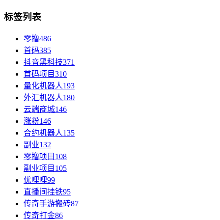
标签列表
零撸
486
首码
385
抖音黑科技
371
首码项目
310
量化机器人
193
外汇机器人
180
云端商城
146
涨粉
146
合约机器人
135
副业
132
零撸项目
108
副业项目
105
优哩哩
99
直播间挂铁
95
传奇手游搬砖
87
传奇打金
86