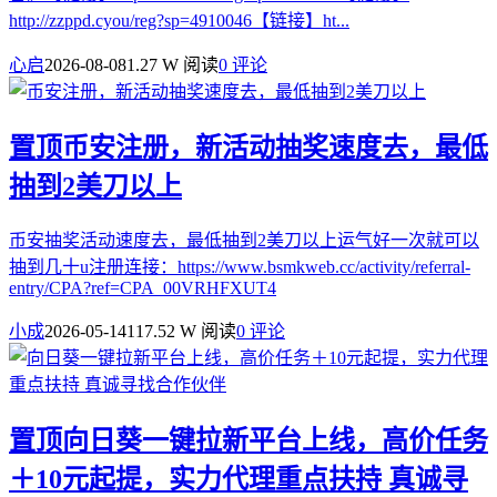
http://zzppd.cyou/reg?sp=4910046【链接】ht...
心启
2026-08-08
1.27 W 阅读
0 评论
置顶
币安注册，新活动抽奖速度去，最低
抽到2美刀以上
币安抽奖活动速度去，最低抽到2美刀以上运气好一次就可以
抽到几十u注册连接：https://www.bsmkweb.cc/activity/referral-
entry/CPA?ref=CPA_00VRHFXUT4
小成
2026-05-14
117.52 W 阅读
0 评论
置顶
向日葵一键拉新平台上线，高价任务
＋10元起提，实力代理重点扶持 真诚寻