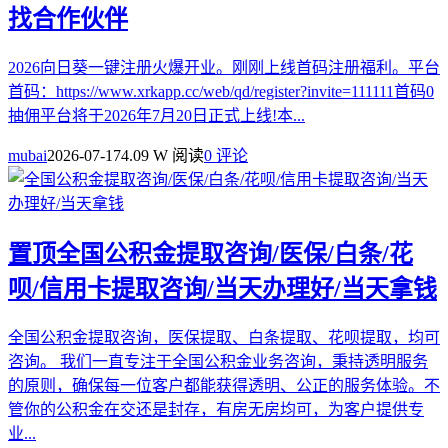
找合作伙伴
2026向日葵一键注册火爆开业。刚刚上线首码注册福利。平台
首码：https://www.xrkapp.cc/web/qd/register?invite=111111首码0
抽佣平台将于2026年7月20日正式上线!本...
mubai
2026-07-17
4.09 W 阅读
0 评论
置顶
全国公积金提取咨询/医保/白条/花
呗/信用卡提取咨询/当天办理好/当天拿钱
全国公积金提取咨询，医保提取、白条提取、花呗提取，均可
咨询。 我们一直专注于全国公积金业务咨询，秉持透明服务
的原则，确保每一位客户都能获得透明、公正的服务体验。不
管你的公积金在交还是封存，有房无房均可，为客户提供专
业...