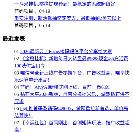
一斗米挂机,零撸提现秒到！最稳定的系统超级好
首码项目 ，
04-19
币安注册，新活动抽奖速度去，最低抽到2美刀以上
首码项目 ，
05-14
最近发表
01
2026最新云上Focus接码短信平台分享给大家
02
《金橙挂机》新增每日大转盘最高888现金/85充话费
100吱付宝口令
03
喵信号全新上线广告零撸平台，广告收益高，喵享快
乐速算重磅出品！
04
首码！AivyAI新模式刚上线，目前一币6.6u
05
钻石大亨2026新版，自带兑换提米乐，游戏钻石供不
应求
06
high推首码邀请码948095，做网盘拉新首选，单价高
结算快！
07
【幸运红包】首码刚出，首创矩阵玩法，推广收益超
高！