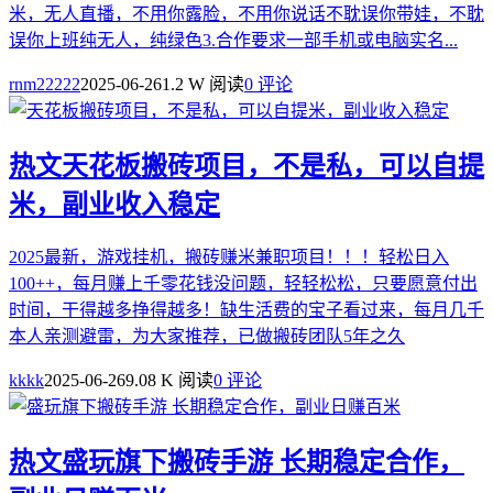
米，无人直播，不用你露脸，不用你说话不耽误你带娃，不耽
误你上班纯无人，纯绿色3.合作要求一部手机或电脑实名...
rnm22222
2025-06-26
1.2 W 阅读
0 评论
热文
天花板搬砖项目，不是私，可以自提
米，副业收入稳定
2025最新，游戏挂机，搬砖赚米兼职项目！！！轻松日入
100++，每月赚上千零花钱没问题，轻轻松松，只要愿意付出
时间，干得越多挣得越多！缺生活费的宝子看过来，每月几千
本人亲测避雷，为大家推荐，已做搬砖团队5年之久
kkkk
2025-06-26
9.08 K 阅读
0 评论
热文
盛玩旗下搬砖手游 长期稳定合作，