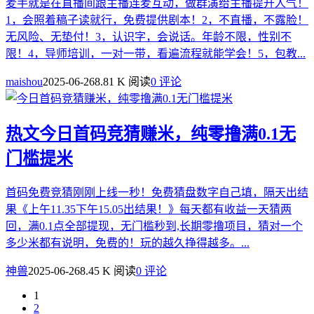
麦手就是在直播间跟主播连麦互动，做群演给主播提升人气！
1，会照着稿子读就行，免费提供剧本！2，不直播，不露脸！
无风险、无垫付！3，认识字，会说话。年龄不限，性别不
限！4，导师培训，一对一带，看遍流程就能学会！5，包教...
maishou
2025-06-26
8.81 K 阅读
0 评论
热文
今日首码竞猜赚米，纯零撸满0.1无
门槛提米
首码免费竞猜刚刚上线一秒！免费猜盘数字自己填，隔天出结
果《上午11.35下午15.05出结果！》每天都有收益一天猜两
回，满0.1点全部提现，无门槛秒到,长期零撸项目，猜对一个
多少米都有说明，免费的！玩的越久挣得越多。...
神兽
2025-06-26
8.45 K 阅读
0 评论
1
2