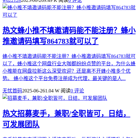
wq22128
2025-06-26
9.49 K 阅读
0 评论
热文
蜂小推不填邀请码能不能注册？蜂小
推邀请码填写864783就可以了
蜂小推不填邀请码能不能注册？蜂小推邀请码填写864783就可
以了，蜂小推这个网盘行业大咖都纷纷点赞的平台，为什么蜂
小推能在网盘拉新这么深受欢迎？还是离不开蜂小推多个优
势。 蜂小推这个平台免费注册成为代理，最关键的是人...
无忧首码
2025-06-26
1.04 W 阅读
0 评论
热文
招募麦手，兼职/全职皆可，日结，
可发展团队