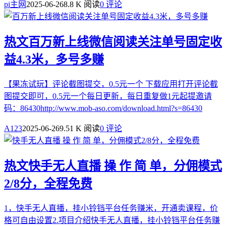
pi主网
2025-06-26
8.8 K 阅读
0 评论
热文
百万新上线微信阅读关注单号固定收
益4.3米，多号多赚
【果冻试玩】评论截图提交，0.5元一个 下载应用打开评论截
图提交即可，0.5元一个每日更新，每日重复做1元起提邀请
码：86430http://www.mob-aso.com/download.html?s=86430
A123
2025-06-26
9.51 K 阅读
0 评论
热文
快手无人直播 操 作 简 单，分佣模式
2/8分，全程免费
1，快手无人直播，挂小铃铛平台任务赚米，开通卖课程，价
格可自由设置2.项目介绍快手无人直播，挂小铃铛平台任务赚