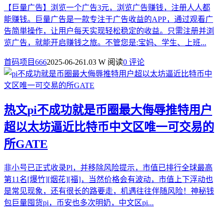
【巨量广告】浏览一个广告3元，浏览广告赚钱，注册人人都
能赚钱。巨量广告是一款专注于广告收益的APP，通过观看广
告简単操作，让用户每天实现轻松稳定的收益。只需注册并浏
览广告，就能开启赚钱之旅。不管您是:宝妈、学生、上班...
首码项目666
2025-06-26
1.03 W 阅读
0 评论
热文
pi不成功就是币圈最大侮辱推特用户
超以太坊逼近比特币中文区唯一可交易的
所GATE
非小号已正式收录Pl，并移除风险提示，市值已排行全球最高
第11名[爆竹][烟花][福]，当然价格会有波动，市值上下浮动也
是常见现象，还有很长的路要走，机遇往往伴随风险！神秘钱
包巨量囤货pi，币安也多次明奶，中文区pi...