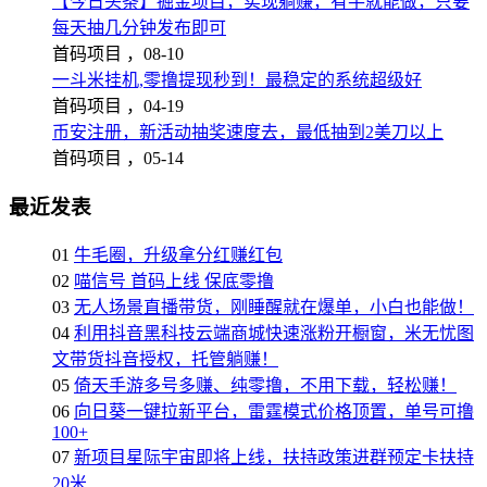
【今日头条】掘金项目，实现躺赚，有手就能做，只要
每天抽几分钟发布即可
首码项目 ，
08-10
一斗米挂机,零撸提现秒到！最稳定的系统超级好
首码项目 ，
04-19
币安注册，新活动抽奖速度去，最低抽到2美刀以上
首码项目 ，
05-14
最近发表
01
牛毛圈，升级拿分红赚红包
02
喵信号 首码上线 保底零撸
03
无人场景直播带货，刚睡醒就在爆单，小白也能做！
04
利用抖音黑科技云端商城快速涨粉开橱窗，米无忧图
文带货抖音授权，托管躺赚！
05
倚天手游多号多赚、纯零撸，不用下载，轻松赚！
06
向日葵一键拉新平台，雷霆模式价格顶置，单号可撸
100+
07
新项目星际宇宙即将上线，扶持政策进群预定卡扶持
20米