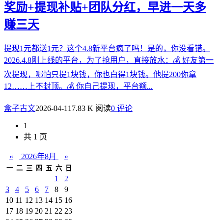
奖励+提现补贴+团队分红，早进一天多
赚三天
提现1元都送1元？这个4.8新平台疯了吗！是的，你没看错。
2026.4.8刚上线的平台，为了抢用户，直接放水：💰 好友第一
次提现，哪怕只提1块钱，你也白得1块钱。他提200你拿
12……上不封顶。💰 你自己提现，平台额...
盒子古文
2026-04-11
7.83 K 阅读
0 评论
1
共 1 页
«
2026年8月
»
一
二
三
四
五
六
日
1
2
3
4
5
6
7
8
9
10
11
12
13
14
15
16
17
18
19
20
21
22
23