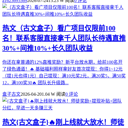
a1623695369
2026-07-24
15.23 W 阅读
0 评论
热文
（古文盒子）看广项目仅限前100
名！联系客服直接拿千人团队长待遇直推
30%+间推10%+长久团队收益
你还在拿普通的12%直推奖励？新平台放水期，给前100名开
了绿色通道！🔥 基础福利照样拿好友首次提现：你得1~12元
（提1元也得1元）自己提现：满10元奖2元，满20奖5，满50奖
12，满100奖30🔥 团队长升级路...
盒子古文
2026-04-20
1.04 W 阅读
0 评论
热文
{古文盒子}🔥刚上线就大放水！师徒