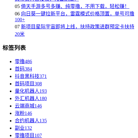
05
倚天手游多号多赚、纯零撸，不用下载，轻松赚！
06
向日葵一键拉新平台，雷霆模式价格顶置，单号可撸
100+
07
新项目星际宇宙即将上线，扶持政策进群预定卡扶持
20米
标签列表
零撸
486
首码
384
抖音黑科技
371
首码项目
308
量化机器人
193
外汇机器人
180
云端商城
146
涨粉
146
合约机器人
135
副业
132
零撸项目
107