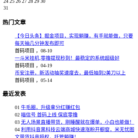
24
25
26
27
28
29
30
31
热门文章
【今日头条】掘金项目，实现躺赚，有手就能做，只要
每天抽几分钟发布即可
首码项目 ，
08-10
一斗米挂机,零撸提现秒到！最稳定的系统超级好
首码项目 ，
04-19
币安注册，新活动抽奖速度去，最低抽到2美刀以上
首码项目 ，
05-14
最近发表
01
牛毛圈，升级拿分红赚红包
02
喵信号 首码上线 保底零撸
03
无人场景直播带货，刚睡醒就在爆单，小白也能做！
04
利用抖音黑科技云端商城快速涨粉开橱窗，米无忧图
文带货抖音授权，托管躺赚！