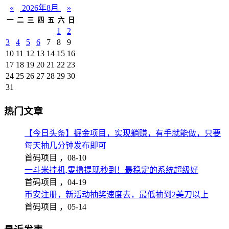
«
2026年8月
»
一
二
三
四
五
六
日
1
2
3
4
5
6
7
8
9
10
11
12
13
14
15
16
17
18
19
20
21
22
23
24
25
26
27
28
29
30
31
热门文章
【今日头条】掘金项目，实现躺赚，有手就能做，只要
每天抽几分钟发布即可
首码项目 ，
08-10
一斗米挂机,零撸提现秒到！最稳定的系统超级好
首码项目 ，
04-19
币安注册，新活动抽奖速度去，最低抽到2美刀以上
首码项目 ，
05-14