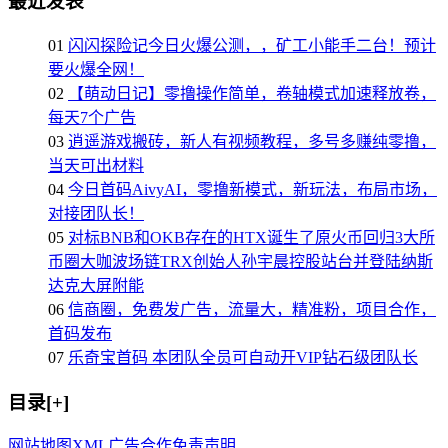
最近发表
01
闪闪探险记今日火爆公测，，矿工小能手二台！预计
要火爆全网！
02
【萌动日记】零撸操作简单，卷轴模式加速释放卷，
每天7个广告
03
逍遥游戏搬砖，新人有视频教程，多号多赚纯零撸，
当天可出材料
04
今日首码AivyAI，零撸新模式，新玩法，布局市场，
对接团队长！
05
对标BNB和OKB存在的HTX诞生了原火币回归3大所
币圈大咖波场链TRX创始人孙宇晨控股站台并登陆纳斯
达克大屏附能
06
信商圈，免费发广告，流量大，精准粉，项目合作，
首码发布
07
乐奇宝首码 本团队全员可自动开VIP钻石级团队长
目录[+]
网站地图
XML
广告合作
免责声明