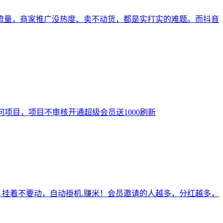
流量，商家推广没热度、卖不动货，都是实打实的难题。而抖音
项目，项目不审核开通超级会员送1000刷新
机，挂着不要动，自动褂机.赚米！会员邀请的人越多，分红越多，