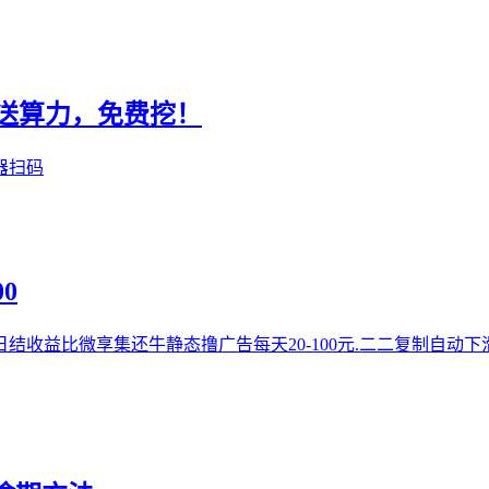
册送算力，免费挖！
器扫码
0
收益比微享集还牛静态撸广告每天20-100元.二二复制自动下