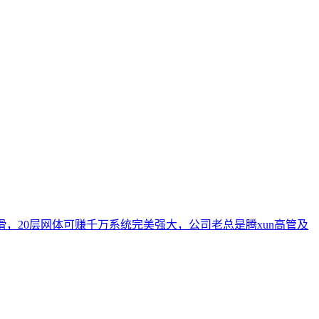
滑，20层网体可赚千万系统完美强大，公司老总是腾xun高管及