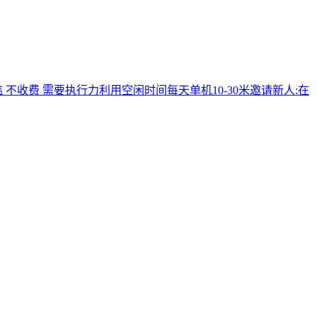
收费 需要执行力利用空闲时间每天单机10-30米邀请新人:在