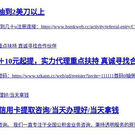
抽到2美刀以上
//www.bsmkweb.cc/activity/referral-entry/CPA
10元起提，实力代理重点扶持 真诚寻找
w.xrkapp.cc/web/qd/register?invite=111111首码
/信用卡提取咨询/当天办理好/当天拿钱
咨询。 我们一直专注于全国公积金业务咨询，秉持透明服务的原