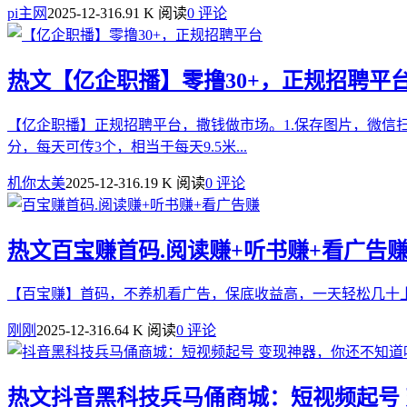
pi主网
2025-12-31
6.91 K 阅读
0 评论
热文
【亿企职播】零撸30+，正规招聘平
【亿企职播】正规招聘平台，撒钱做市场。1.保存图片，微信扫
分，每天可传3个，相当于每天9.5米...
机你太美
2025-12-31
6.19 K 阅读
0 评论
热文
百宝赚首码.阅读赚+听书赚+看广告
【百宝赚】首码，不养机看广告，保底收益高，一天轻松几十上百
刚刚
2025-12-31
6.64 K 阅读
0 评论
热文
抖音黑科技兵马俑商城：短视频起号 