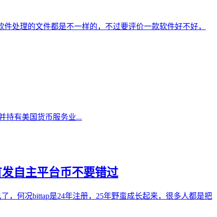
改这些软件处理的文件都是不一样的，不过要评价一款软件好不好，
英国注册，并持有美国货币服务业...
将首发自主平台币不要错过
见了，何况bittap是24年注册，25年野蛮成长起来，很多人都是把