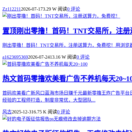
Zz112211
2026-07-17
3.29 W 阅读
0 评论
置顶
刚出零撸！首码！TNT交易所，注
刚出零撸！首码！TNT交易所，注册送算力，免费挖！用浏览
a1623695369
2026-07-24
13.16 W 阅读
0 评论
热文
首码零撸欢美看广告不养机每天20~10
首码欢美看广新风口蓝海市场日赚千元最新零撸王炸广告平台日结
经验的工程师打造，制度非常优，大型团队...
风古
2025-12-31
6.75 K 阅读
0 评论