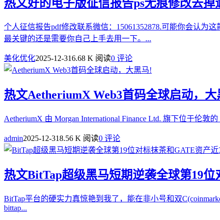
热文
好的电子版征信报告ps无痕修改去掉
个人征信报告pdf修改联系微信：15061352878.可能
最关键的还是需要你自己上手去用一下。...
美化优化
2025-12-31
6.68 K 阅读
0 评论
热文
AetheriumX Web3首码全球启动，大
AetheriumX 由 Morgan International Finance Ltd.
admin
2025-12-31
8.56 K 阅读
0 评论
热文
BitTap超级黑马短期逆袭全球第1
BitTap平台的硬实力真惊艳到我了，能在非小号和双C(coinm
bittap...