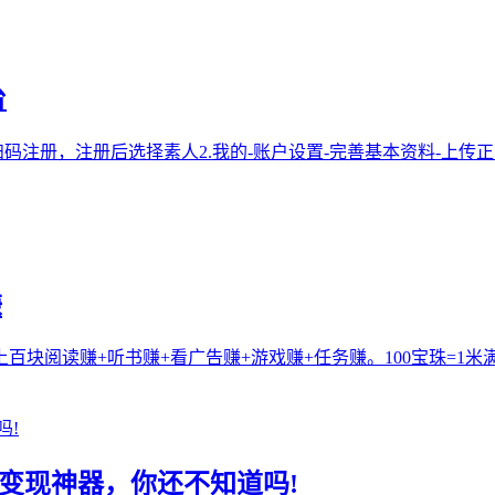
台
码注册，注册后选择素人2.我的-账户设置-完善基本资料-上传正
赚
块阅读赚+听书赚+看广告赚+游戏赚+任务赚。100宝珠=1米
变现神器，你还不知道吗!