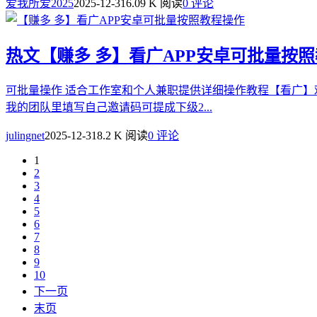
爱我所爱2025
2025-12-31
6.09 K 阅读
0 评论
热文
【赚多 多】看广APP安卓可批量按
可批量操作 适合工作室和个人兼职提供详细操作教程【看广】欢
我的团队里填写自己邀请码可提成下级2...
julingnet
2025-12-31
8.2 K 阅读
0 评论
1
2
3
4
5
6
7
8
9
10
下一页
末页