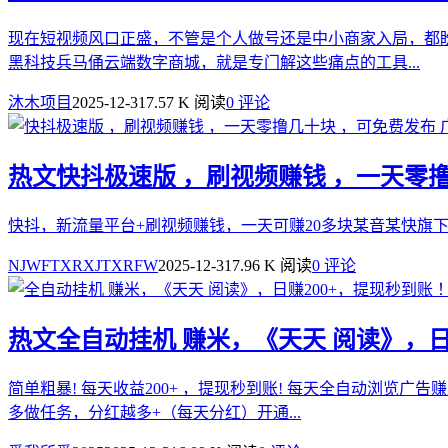
现在短视频风口正盛，不管是个人做号还是中小商家入局，都
黑科技兵马俑云端数字商城，就是专门解这些痛点的工具...
沐木项目
2025-12-31
7.57 K 阅读
0 评论
热文
快抖极速版 ，刷视频赚钱 ，一天零撸
快抖，新流量平台+刷视频赚钱，一天可赚20多块某音某快旗
NJWFTXRXJTXRFW
2025-12-31
7.96 K 阅读
0 评论
热文
全自动挂机 赚米，《天天 阅读》，日
简单粗暴! 每天收益200+ ，提现秒到账! 每天全自动浏
多做任务，分红越多+（每天分红）开通...