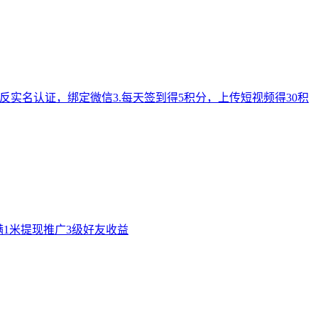
反实名认证，绑定微信3.每天签到得5积分，上传短视频得30积
满1米提现推广3级好友收益