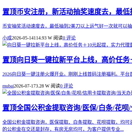
置顶
币安注册，新活动抽奖速度去，最低
币安抽奖活动速度去，最低抽到2美刀以上运气好一次就可以抽到几十u注册连接：https:
小成
2026-05-14
114.93 W 阅读
0 评论
置顶
向日葵一键拉新平台上线，高价任务＋
2026向日葵一键注册火爆开业。刚刚上线首码注册福利。平台首码：https://ww
mubai
2026-07-17
3.28 W 阅读
0 评论
置顶
全国公积金提取咨询/医保/白条/花呗
全国公积金提取咨询，医保提取、白条提取、花呗提取，均可
的公积金在交还是封存，有房无房均可，为客户提供专业...