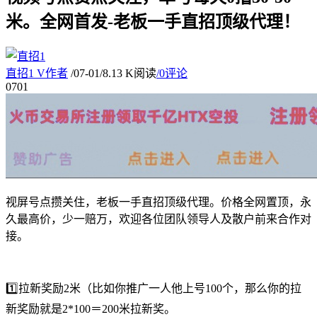
米。全网首发-老板一手直招顶级代理！
直招1
V
作者
/
07-01
/
8.13 K阅读
/
0评论
07
01
视屏号点攒关住，老板一手直招顶级代理。价格全网置顶，永
久最高价，少一赔万，欢迎各位团队领导人及散户前来合作对
接。
1️⃣拉新奖励2米（比如你推广一人他上号100个，那么你的拉
新奖励就是2*100＝200米拉新奖。