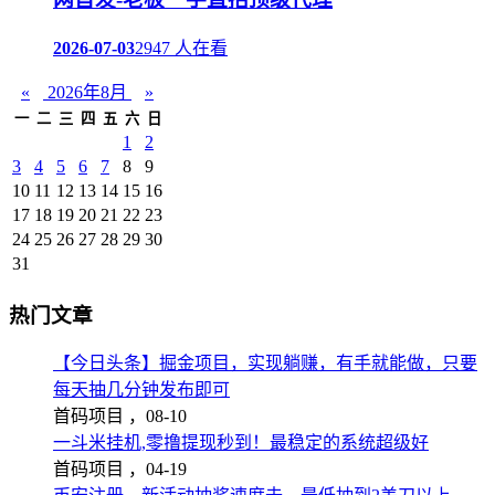
2026-07-03
2947 人在看
«
2026年8月
»
一
二
三
四
五
六
日
1
2
3
4
5
6
7
8
9
10
11
12
13
14
15
16
17
18
19
20
21
22
23
24
25
26
27
28
29
30
31
热门文章
【今日头条】掘金项目，实现躺赚，有手就能做，只要
每天抽几分钟发布即可
首码项目 ，
08-10
一斗米挂机,零撸提现秒到！最稳定的系统超级好
首码项目 ，
04-19