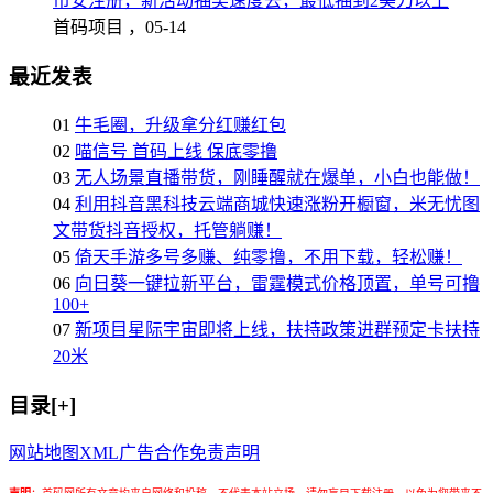
币安注册，新活动抽奖速度去，最低抽到2美刀以上
首码项目 ，
05-14
最近发表
01
牛毛圈，升级拿分红赚红包
02
喵信号 首码上线 保底零撸
03
无人场景直播带货，刚睡醒就在爆单，小白也能做！
04
利用抖音黑科技云端商城快速涨粉开橱窗，米无忧图
文带货抖音授权，托管躺赚！
05
倚天手游多号多赚、纯零撸，不用下载，轻松赚！
06
向日葵一键拉新平台，雷霆模式价格顶置，单号可撸
100+
07
新项目星际宇宙即将上线，扶持政策进群预定卡扶持
20米
目录[+]
网站地图
XML
广告合作
免责声明