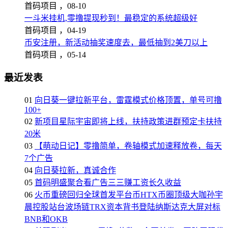
首码项目 ，
08-10
一斗米挂机,零撸提现秒到！最稳定的系统超级好
首码项目 ，
04-19
币安注册，新活动抽奖速度去，最低抽到2美刀以上
首码项目 ，
05-14
最近发表
01
向日葵一键拉新平台，雷霆模式价格顶置，单号可撸
100+
02
新项目星际宇宙即将上线，扶持政策进群预定卡扶持
20米
03
【萌动日记】零撸简单，卷轴模式加速释放卷，每天
7个广告
04
向日葵拉新，真诚合作
05
首码明盛聚合看广告三三赚工资长久收益
06
火币重磅回归全球首发平台币HTX币圈顶级大咖孙宇
晨控股站台波场链TRX资本背书登陆纳斯达克大屏对标
BNB和OKB