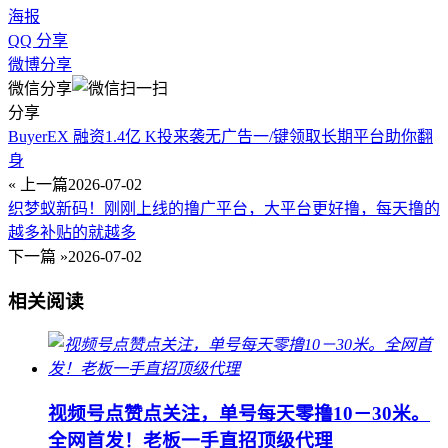
海报
QQ 分享
微博分享
微信分享
分享
BuyerEX 融资1.4亿 K投来袭无广告一/键领取长期平台助你翻
身
« 上一篇
2026-07-02
织梦蚁新码！刚刚上线的撸广平台，大平台更好撸，每天撸的
越多补贴的就越多
下一篇 »
2026-07-02
相关阅读
视频号点赞点关注，单号每天零撸10－30米。
全网首发！老板一手直招顶级代理