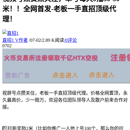
米！！全网首发-老板一手直招顶级代
理！
直招1
V
作者
/
07-02
/
2.89 K阅读
/
0评论
07
02
视屏号点攒关住，老板一手直招顶级代理。价格全网置顶，永
久最高价，少一赔万，欢迎各位团队领导人及散户前来合作对
接。
1️⃣拉新奖励2米（比如你推广一人他上号100个，那么你的拉