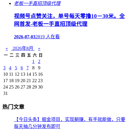
视频号点赞关注，单号每天零撸10－30米。全
网首发-老板一手直招顶级代理
2026-07-03
2819 人在看
«
2026年8月
»
一
二
三
四
五
六
日
1
2
3
4
5
6
7
8
9
10
11
12
13
14
15
16
17
18
19
20
21
22
23
24
25
26
27
28
29
30
31
热门文章
【今日头条】掘金项目，实现躺赚，有手就能做，只要
每天抽几分钟发布即可