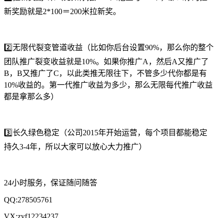
新奖励就是2*100＝200米拉新奖。
2️⃣无限代裂变管道收益（比如你后台设置90%，那么你的整个
团队推广裂变收益就是10%。如果你推广A，然后A又推广了
B，B又推广了C，以此类推无限往下，不管多少代你都是有
10%收益的。第一代推广收益为多少，那么无限每代推广收益
都是拿那么多）
3️⃣长久绿色稳定（公司2015年开始运营，每个项目都能稳定
持久3-4年，所以大家可以放心大力推广）
24小时服务，保证随问随答
QQ:278505761
VX:zyf12234237