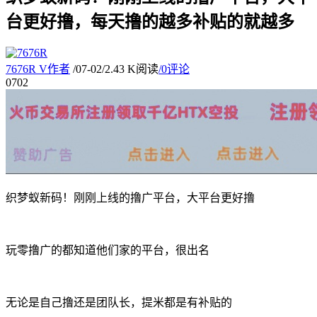
台更好撸，每天撸的越多补贴的就越多
7676R
V
作者
/
07-02
/
2.43 K阅读
/
0评论
07
02
织梦蚁新码！刚刚上线的撸广平台，大平台更好撸
玩零撸广的都知道他们家的平台，很出名
无论是自己撸还是团队长，提米都是有补贴的