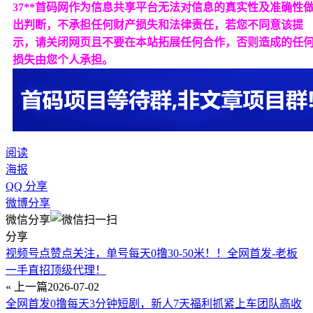
37**首码网作为信息共享平台无法对信息的真实性及准确性
出判断，不承担任何财产损失和法律责任，若您不同意该提
示，请关闭网页且不要在本站拓展任何合作，否则造成的任
损失由您个人承担。
阅读
海报
QQ 分享
微博分享
微信分享
分享
视频号点赞点关注，单号每天0撸30-50米！！全网首发-老板
一手直招顶级代理！
« 上一篇
2026-07-02
全网首发0撸每天3分钟短剧，新人7天福利抓紧上车团队高收