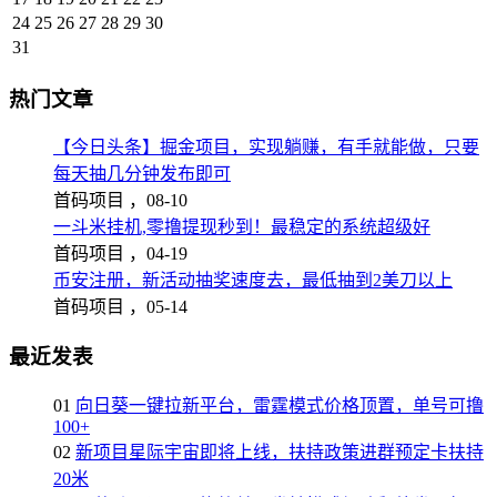
24
25
26
27
28
29
30
31
热门文章
【今日头条】掘金项目，实现躺赚，有手就能做，只要
每天抽几分钟发布即可
首码项目 ，
08-10
一斗米挂机,零撸提现秒到！最稳定的系统超级好
首码项目 ，
04-19
币安注册，新活动抽奖速度去，最低抽到2美刀以上
首码项目 ，
05-14
最近发表
01
向日葵一键拉新平台，雷霆模式价格顶置，单号可撸
100+
02
新项目星际宇宙即将上线，扶持政策进群预定卡扶持
20米